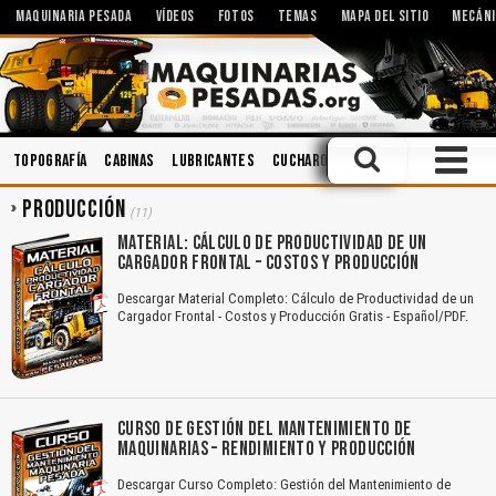
MAQUINARIA PESADA
VÍDEOS
FOTOS
TEMAS
MAPA DEL SITIO
MECÁNI
Topografía
Cabinas
Lubricantes
Cucharones
Accidentes
Mine
PRODUCCIÓN
(11)
MATERIAL: CÁLCULO DE PRODUCTIVIDAD DE UN
CARGADOR FRONTAL – COSTOS Y PRODUCCIÓN
Descargar Material Completo: Cálculo de Productividad de un
Cargador Frontal - Costos y Producción Gratis - Español/PDF.
CURSO DE GESTIÓN DEL MANTENIMIENTO DE
MAQUINARIAS – RENDIMIENTO Y PRODUCCIÓN
Descargar Curso Completo: Gestión del Mantenimiento de