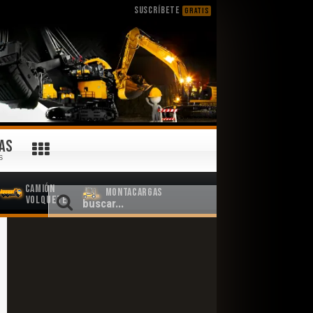
SUSCRÍBETE
GRATIS
AS
S
Camión
Montacargas
Volquete