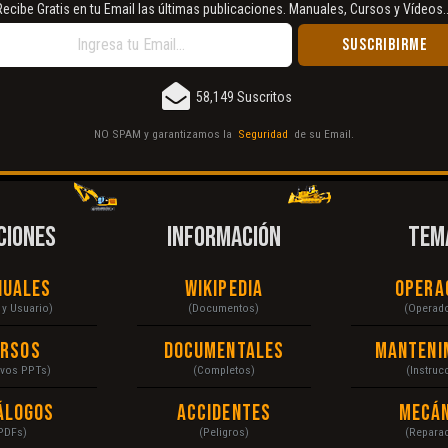
Recibe Gratis en tu Email las últimas publicaciones. Manuales, Cursos y Vídeos..
58,149 Suscritos
NO SPAM y garantizamos la
Seguridad
de su Email.
CIONES
INFORMACIÓN
TEM
nuales
Wikipedia
Opera
r y Usuario)
(Documentos)
(Operad
ursos
Documentales
Manteni
ivos PPTs)
(Completos)
(Instruc
álogos
Accidentes
Mecán
PDFs)
(Peligros)
(Repara