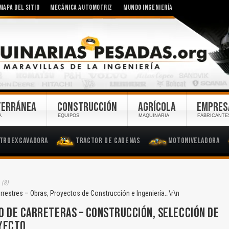
MAPA DEL SITIO
MECÁNICA AUTOMOTRIZ
MUNDO INGENIERÍA
TERRÁNEA
CONSTRUCCIÓN
AGRÍCOLA
EMPRES
A
EQUIPOS
MAQUINARIA
FABRICANTE
troexcavadora
Tractor de Cadenas
Motoniveladora
S
(8)
rrestres – Obras, Proyectos de Construcción e Ingeniería…\r\n
O DE CARRETERAS – CONSTRUCCIÓN, SELECCIÓN DE
YECTO