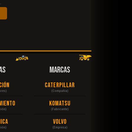
.
AS
MARCAS
ción
Caterpillar
ores)
(Compañia)
miento
Komatsu
ción)
(Fabricante)
ica
Volvo
ción)
(Empresa)