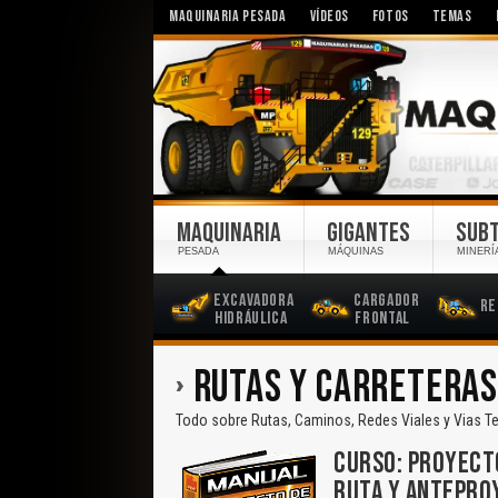
MAQUINARIA PESADA
VÍDEOS
FOTOS
TEMAS
MAQUINARIA
GIGANTES
SUB
PESADA
MÁQUINAS
MINERÍ
Excavadora
Cargador
Re
Hidráulica
Frontal
RUTAS Y CARRETERA
Todo sobre Rutas, Caminos, Redes Viales y Vias Te
CURSO: PROYECT
RUTA Y ANTEPRO