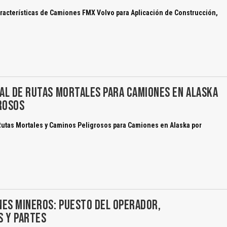
racterísticas de Camiones FMX Volvo para Aplicación de Construcción,
El Título es incorrecto según el contenido.
Texto o Imagen de portada son erróneos.
AL DE RUTAS MORTALES PARA CAMIONES EN ALASKA
No carga o no se visualiza el contenido.
ROSOS
Reportar otro tipo de error...
Rutas Mortales y Caminos Peligrosos para Camiones en Alaska por
NES MINEROS: PUESTO DEL OPERADOR,
S Y PARTES