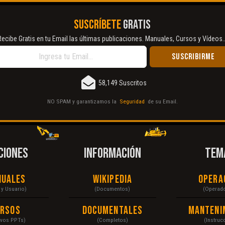
SUSCRÍBETE
GRATIS
Recibe Gratis en tu Email las últimas publicaciones. Manuales, Cursos y Vídeos..
58,149 Suscritos
NO SPAM y garantizamos la
Seguridad
de su Email.
CIONES
INFORMACIÓN
TEM
nuales
Wikipedia
Opera
r y Usuario)
(Documentos)
(Operad
ursos
Documentales
Manteni
ivos PPTs)
(Completos)
(Instruc