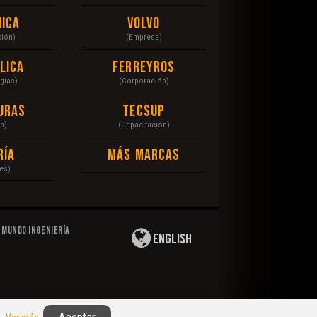
ica
Volvo
ción)
(Empresa)
lica
Ferreyros
gías)
(Corporación)
uras
Tecsup
a)
(Capacitación)
ría
Más Marcas
es)
Mundo Ingeniería
English
Privacidad
|
Derechos de Autor
|
Responsabilidad