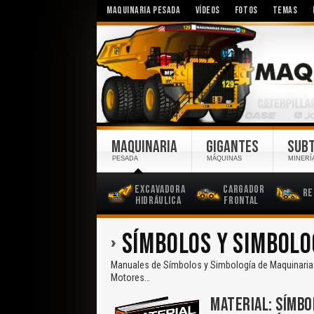
MAQUINARIA PESADA
VÍDEOS
FOTOS
TEMAS
MAQUINARIA
GIGANTES
SUB
PESADA
MÁQUINAS
MINERÍ
Excavadora
Cargador
Re
Hidráulica
Frontal
SÍMBOLOS Y SIMBOLO
Manuales de Símbolos y Simbología de Maquinarias 
Motores…
MATERIAL: SÍMBO