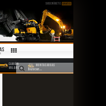
SUSCRÍBETE
GRATIS
AS
S
Camión
Montacargas
Volquete