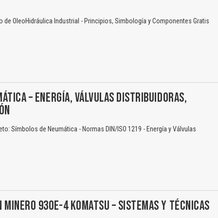
de OleoHidráulica Industrial - Principios, Simbología y Componentes Gratis
El Título es incorrecto según el contenido.
Texto o Imagen de portada son erróneos.
ÁTICA – ENERGÍA, VÁLVULAS DISTRIBUIDORAS,
No carga o no se visualiza el contenido.
IÓN
Reportar otro tipo de error...
eto: Símbolos de Neumática - Normas DIN/ISO 1219 - Energía y Válvulas
 MINERO 930E-4 KOMATSU – SISTEMAS Y TÉCNICAS