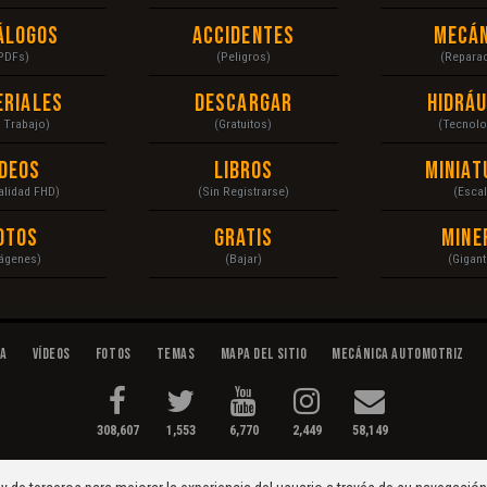
álogos
Accidentes
Mecán
PDFs)
(Peligros)
(Repara
eriales
Descargar
Hidráu
a Trabajo)
(Gratuitos)
(Tecnolo
ídeos
Libros
Miniat
Calidad FHD)
(Sin Registrarse)
(Escal
otos
Gratis
Mine
ágenes)
(Bajar)
(Gigant
da
Vídeos
Fotos
Temas
Mapa del Sitio
Mecánica Automotriz
308,607
1,553
6,770
2,449
58,149
tenimiento...
Condiciones
|