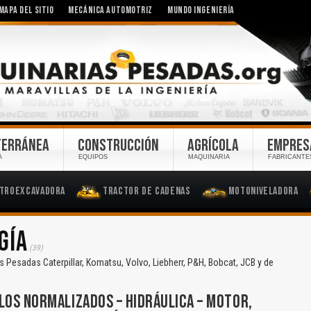
MAPA DEL SITIO
MECÁNICA AUTOMOTRIZ
MUNDO INGENIERÍA
TERRÁNEA
CONSTRUCCIÓN
AGRÍCOLA
EMPRES
A
EQUIPOS
MAQUINARIA
FABRICANTE
troexcavadora
Tractor de Cadenas
Motoniveladora
GÍA
(39)
Pesadas Caterpillar, Komatsu, Volvo, Liebherr, P&H, Bobcat, JCB y de
LOS NORMALIZADOS – HIDRÁULICA – MOTOR,