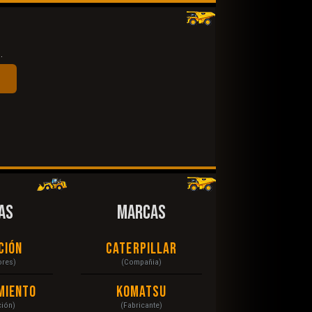
.
AS
MARCAS
ción
Caterpillar
ores)
(Compañia)
miento
Komatsu
ción)
(Fabricante)