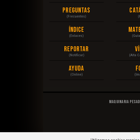
Preguntas
Cat
(Frecuentes)
(
Índice
Mat
(Enlaces)
(Guí
Reportar
V
(Notificar)
(Alta 
Ayuda
F
(Online)
(Im
Maquinaria Pesa
© 2020 Maquinaria Pesada. Operación, Mecánica, Man