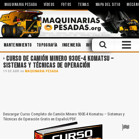
MAQUINARIA PESADA
VÍDEOS
FOTOS
TEMAS
MAPA DEL SITIO
MECÁNI
Mantenimiento
Topografía
Ingeniería
Implementos
Cabinas
Op
CURSO DE CAMIÓN MINERO 930E-4 KOMATSU –
SISTEMAS Y TÉCNICAS DE OPERACIÓN
19
DE
ABR
en
MAQUINARIA PESADA
Descargar Curso Completo de Camión Minero 930E-4 Komatsu – Sistemas y
Técnicas de Operación Gratis en Español/PDF.