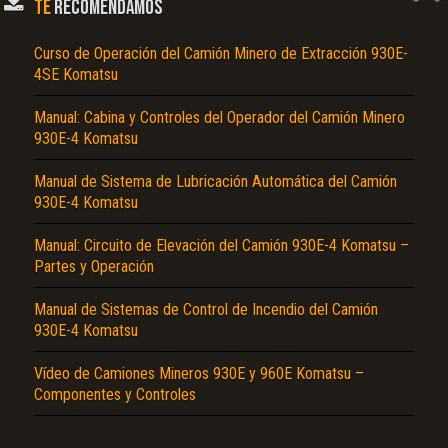
TE
RECOMENDAMOS
Curso de Operación del Camión Minero de Extracción 930E-
4SE Komatsu
Manual: Cabina y Controles del Operador del Camión Minero
930E-4 Komatsu
Manual de Sistema de Lubricación Automática del Camión
930E-4 Komatsu
El Título es incorrecto según el contenido.
Manual: Circuito de Elevación del Camión 930E-4 Komatsu –
Texto o Imagen de portada son erróneos.
Partes y Operación
No carga o no se visualiza el contenido.
Manual de Sistemas de Control de Incendio del Camión
Reportar otro tipo de error...
930E-4 Komatsu
Vídeo de Camiones Mineros 930E y 960E Komatsu –
Componentes y Controles