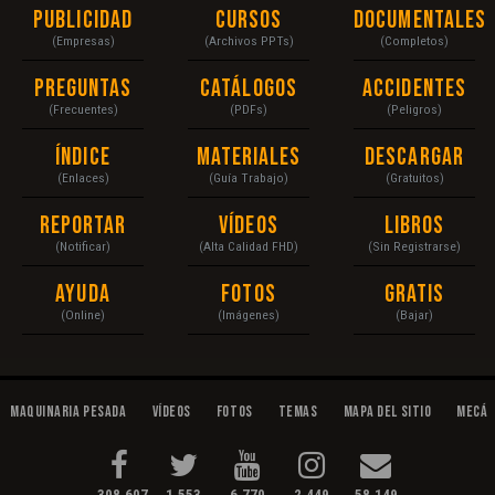
Publicidad
Cursos
Documentales
(Empresas)
(Archivos PPTs)
(Completos)
Preguntas
Catálogos
Accidentes
(Frecuentes)
(PDFs)
(Peligros)
Índice
Materiales
Descargar
(Enlaces)
(Guía Trabajo)
(Gratuitos)
Reportar
Vídeos
Libros
(Notificar)
(Alta Calidad FHD)
(Sin Registrarse)
Ayuda
Fotos
Gratis
(Online)
(Imágenes)
(Bajar)
Maquinaria Pesada
Vídeos
Fotos
Temas
Mapa del Sitio
Mecán
308,607
1,553
6,770
2,449
58,149