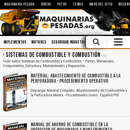
MAQUINARIA PESADA
VÍDEOS
FOTOS
TEMAS
MAPA DEL SITIO
MECÁNI
Implementos
Motores
Seguridad Industrial
Soldadura
Topogra
SISTEMAS DE COMBUSTIBLE Y COMBUSTIÓN
(36)
Todo sobre Sistemas de Combustible y Combustión – Partes, Mecanismo,
Componentes, Estructura, Mantenimiento y Reparación…
MATERIAL: ABASTECIMIENTO DE COMBUSTIBLE A LA
PERFORADORA – PROCEDIMIENTO OPERATIVO
Descargar Material Completo: Abastecimiento de Combustible a
la Perforadora Minera - Procedimiento Gratis - Español/PDF.
MANUAL DE AHORRO DE COMBUSTIBLE EN LA
OPERACIÓN DE MAQUINARIA Y MANTENIMIENTO