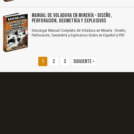
El Título es incorrecto según el contenido.
MANUAL DE VOLADURA EN MINERÍA – DISEÑO,
Texto o Imagen de portada son erróneos.
PERFORACIÓN, GEOMETRÍA Y EXPLOSIVOS
Descargar Manual Completo de Voladura en Minería - Diseño,
No carga o no se visualiza el contenido.
Perforación, Geometría y Explosivos Gratis en Español y PDF.
Reportar otro tipo de error...
1
2
3
Siguiente »