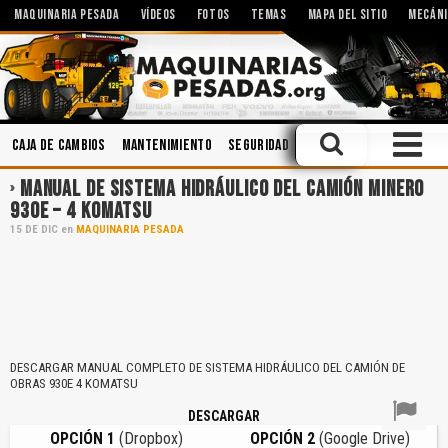
MAQUINARIA PESADA
VÍDEOS
FOTOS
TEMAS
MAPA DEL SITIO
MECÁNI
Caja de Cambios
Mantenimiento
Seguridad
Sistemas Hidráulicos
MANUAL DE SISTEMA HIDRÁULICO DEL CAMIÓN MINERO
930E – 4 KOMATSU
15
DE
DIC
en
MAQUINARIA PESADA
DESCARGAR MANUAL COMPLETO DE SISTEMA HIDRÁULICO DEL CAMIÓN DE
OBRAS 930E 4 KOMATSU
DESCARGAR
OPCIÓN 1
(Dropbox)
OPCIÓN 2
(Google Drive)