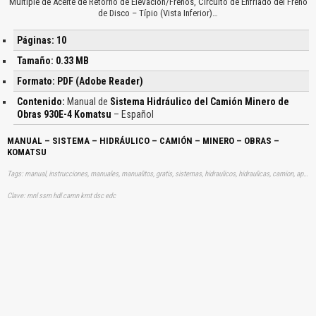
Múltiple de Aceite de Retorno de Elevación/Frenos, Circuito de Enfriado del Freno
de Disco – Típio (Vista Inferior)…
Páginas: 10
Tamaño: 0.33 MB
Formato: PDF (Adobe Reader)
Contenido:
Manual de
Sistema Hidráulico del Camión Minero de
Obras 930E-4 Komatsu
– Español
MANUAL – SISTEMA – HIDRÁULICO – CAMIÓN – MINERO – OBRAS –
KOMATSU
Tags: manual, instrucciones, manuales, manualitos, gratis, sistemas, hidraulicos, hidraulicas, camion, aprender, descargas
Clave: mnl ssm hdl camn kmt dsc edc