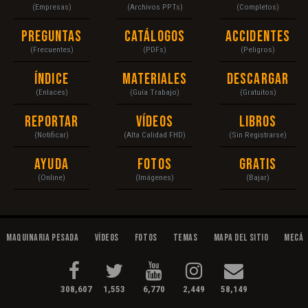
(Empresas)
(Archivos PPTs)
(Completos)
Preguntas
Catálogos
Accidentes
(Frecuentes)
(PDFs)
(Peligros)
Índice
Materiales
Descargar
(Enlaces)
(Guía Trabajo)
(Gratuitos)
Reportar
Vídeos
Libros
(Notificar)
(Alta Calidad FHD)
(Sin Registrarse)
Ayuda
Fotos
Gratis
(Online)
(Imágenes)
(Bajar)
Maquinaria Pesada
Vídeos
Fotos
Temas
Mapa del Sitio
Mecán
308,607
1,553
6,770
2,449
58,149