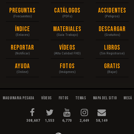
Preguntas
Catálogos
Accidentes
(Frecuentes)
(PDFs)
(Peligros)
Índice
Materiales
Descargar
(Enlaces)
(Guía Trabajo)
(Gratuitos)
Reportar
Vídeos
Libros
(Notificar)
(Alta Calidad FHD)
(Sin Registrarse)
Ayuda
Fotos
Gratis
(Online)
(Imágenes)
(Bajar)
Maquinaria Pesada
Vídeos
Fotos
Temas
Mapa del Sitio
Mecán
308,607
1,553
6,770
2,449
58,149