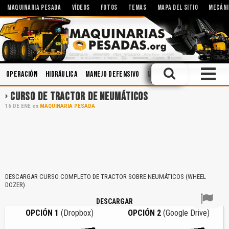
MAQUINARIA PESADA
VÍDEOS
FOTOS
TEMAS
MAPA DEL SITIO
MECÁNI
Operación
Hidráulica
Manejo Defensivo
Mantenimiento
Topograf
CURSO DE TRACTOR DE NEUMÁTICOS
16
DE
ENE
en
MAQUINARIA PESADA
DESCARGAR CURSO COMPLETO DE TRACTOR SOBRE NEUMÁTICOS (WHEEL
DOZER)
DESCARGAR
OPCIÓN 1
(Dropbox)
OPCIÓN 2
(Google Drive)