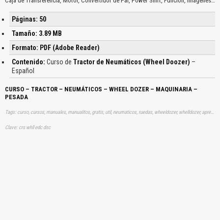
Caja de Transferencia, Motor, Convertidor de Par, Power Shift, Función, Imágenes…
Páginas: 50
Tamaño: 3.89 MB
Formato: PDF (Adobe Reader)
Contenido:
Curso de
Tractor de Neumáticos (Wheel Doozer)
–
Español
CURSO – TRACTOR – NEUMÁTICOS – WHEEL DOZER – MAQUINARIA –
PESADA
Tags: curso, cursos, manuales, manualitos, gratis, util, neumaticos, ruedas, wheeldozer, whelldozer, aprender, descargas
Clave: crs whll edc dsc