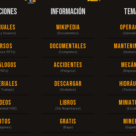
CIONES
INFORMACIÓN
TEM
nuales
Wikipedia
Opera
r y Usuario)
(Documentos)
(Operad
ursos
Documentales
Manteni
ivos PPTs)
(Completos)
(Instruc
álogos
Accidentes
Mecán
PDFs)
(Peligros)
(Repara
eriales
Descargar
Hidráu
a Trabajo)
(Gratuitos)
(Tecnolo
ídeos
Libros
Miniat
Calidad FHD)
(Sin Registrarse)
(Escal
otos
Gratis
Mine
ágenes)
(Bajar)
(Gigant