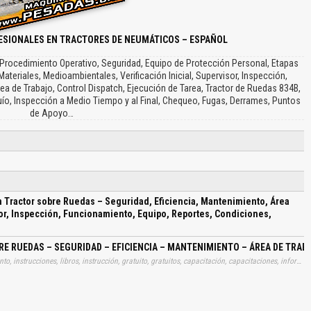
ESIONALES EN TRACTORES DE NEUMÁTICOS – ESPAÑOL
 Procedimiento Operativo, Seguridad, Equipo de Protección Personal, Etapas
ateriales, Medioambientales, Verificación Inicial, Supervisor, Inspección,
a de Trabajo, Control Dispatch, Ejecución de Tarea, Tractor de Ruedas 834B,
ío, Inspección a Medio Tiempo y al Final, Chequeo, Fugas, Derrames, Puntos
de Apoyo…
 Tractor sobre Ruedas – Seguridad, Eficiencia, Mantenimiento, Área
or, Inspección, Funcionamiento, Equipo, Reportes, Condiciones,
BRE RUEDAS – SEGURIDAD – EFICIENCIA – MANTENIMIENTO – ÁREA DE TRA
Tags: material, materiales, utilidad, utilitario, archivo, documento, instrucciones, libros, instrucción, gratuito, gratuitos, capacitación, capacitaciones, información, datos, gratis, descargar, limpiezas, pisos, tractores, sobres, ruedas, seguridades, eficiencias, mantenimientos, areas, trabajos, nivelados, operadores, supervisores, inspecciones, funcionamientos, equipos, reportes, condiciones, limpiezas, zonas, carguios, aprender, descargas