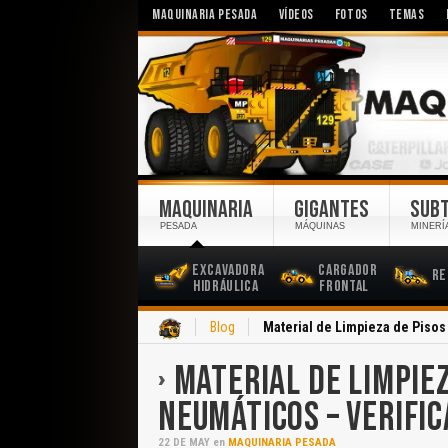
MAQUINARIA PESADA
VÍDEOS
FOTOS
TEMAS
MAQUINARIA
GIGANTES
SUB
PESADA
MÁQUINAS
MINERÍ
Excavadora
Cargador
Re
Hidráulica
Frontal
Inicio
Blog
Material de Limpieza de Pisos
MATERIAL DE LIMPIE
NEUMÁTICOS – VERIFIC
22
DE
MAY
en
MAQUINARIA PESADA