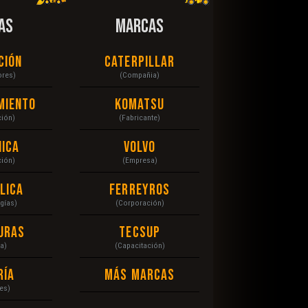
AS
MARCAS
ción
Caterpillar
ores)
(Compañia)
miento
Komatsu
ción)
(Fabricante)
ica
Volvo
ción)
(Empresa)
lica
Ferreyros
gías)
(Corporación)
uras
Tecsup
a)
(Capacitación)
ría
Más Marcas
es)