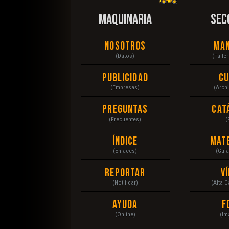
MAQUINARIA
SEC
Nosotros
Ma
(Datos)
(Talle
Publicidad
C
(Empresas)
(Arch
Preguntas
Cat
(Frecuentes)
(
Índice
Mat
(Enlaces)
(Guí
Reportar
V
(Notificar)
(Alta 
Ayuda
F
(Online)
(Im