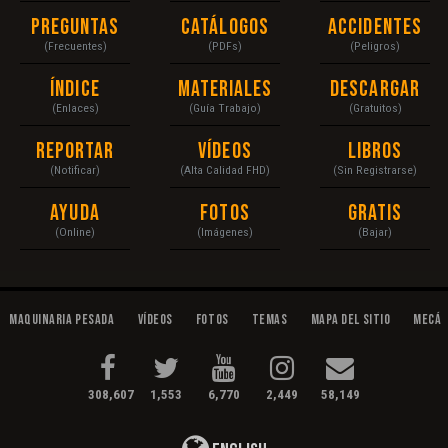
Preguntas
Catálogos
Accidentes
(Frecuentes)
(PDFs)
(Peligros)
Índice
Materiales
Descargar
(Enlaces)
(Guía Trabajo)
(Gratuitos)
Reportar
Vídeos
Libros
(Notificar)
(Alta Calidad FHD)
(Sin Registrarse)
Ayuda
Fotos
Gratis
(Online)
(Imágenes)
(Bajar)
Maquinaria Pesada
Vídeos
Fotos
Temas
Mapa del Sitio
Mecán
308,607
1,553
6,770
2,449
58,149