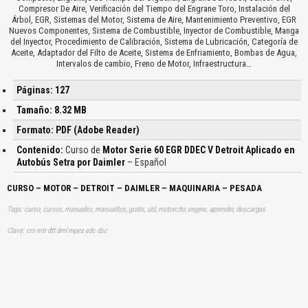
Compresor De Aire, Verificación del Tiempo del Engrane Toro, Instalación del
Árbol, EGR, Sistemas del Motor, Sistema de Aire, Mantenimiento Preventivo, EGR
Nuevos Componentes, Sistema de Combustible, Inyector de Combustible, Manga
del Inyector, Procedimiento de Calibración, Sistema de Lubricación, Categoría de
Aceite, Adaptador del Filto de Aceite, Sistema de Enfriamiento, Bombas de Agua,
Intervalos de cambio, Freno de Motor, Infraestructura…
Páginas: 127
Tamaño: 8.32 MB
Formato: PDF (Adobe Reader)
Contenido:
Curso de
Motor Serie 60 EGR DDEC V Detroit Aplicado en
Autobús Setra por Daimler
– Español
CURSO – MOTOR – DETROIT – DAIMLER – MAQUINARIA – PESADA
Tags: curso, cursos, manuales, manualitos, gratis, util, motorcito, engine, aprender, descargas
Clave: crs mtr dtt dml mpes edc dsc