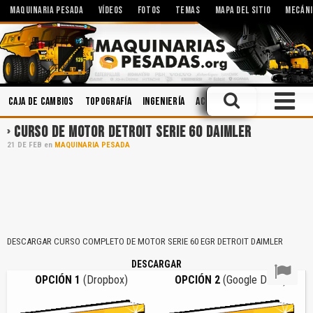
MAQUINARIA PESADA
VÍDEOS
FOTOS
TEMAS
MAPA DEL SITIO
MECÁNI
Caja de Cambios
Topografía
Ingeniería
Accidentes
Manejo Defen
CURSO DE MOTOR DETROIT SERIE 60 DAIMLER
21
DE
FEB
en
MAQUINARIA PESADA
DESCARGAR CURSO COMPLETO DE MOTOR SERIE 60 EGR DETROIT DAIMLER
DESCARGAR
OPCIÓN 1
(Dropbox)
OPCIÓN 2
(Google Drive)