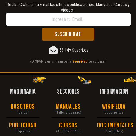
Recibe Gratis en tu Email las últimas publicaciones. Manuales, Cursos y
Vídeos...
58,149 Suscritos
NO SPAM y garantizamos la
Seguridad
de su Email.
MAQUINARIA
SECCIONES
INFORMACIÓN
Nosotros
Manuales
Wikipedia
(Datos)
(Taller y Usuario)
(Documentos)
Publicidad
Cursos
Documentales
(Empresas)
(Archivos PPTs)
(Completos)