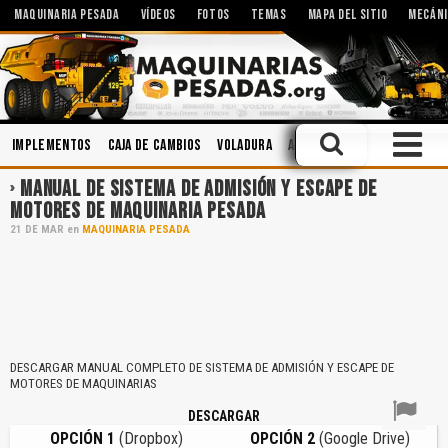
MAQUINARIA PESADA
VÍDEOS
FOTOS
TEMAS
MAPA DEL SITIO
MECÁNI
Implementos
Caja de Cambios
Voladura
Aceites
Motores
Segu
MANUAL DE SISTEMA DE ADMISIÓN Y ESCAPE DE
MOTORES DE MAQUINARIA PESADA
21
DE
MAR
en
MAQUINARIA PESADA
DESCARGAR MANUAL COMPLETO DE SISTEMA DE ADMISIÓN Y ESCAPE DE
MOTORES DE MAQUINARIAS
DESCARGAR
OPCIÓN 1
(Dropbox)
OPCIÓN 2
(Google Drive)