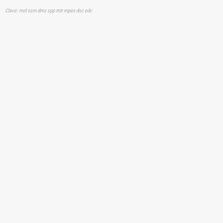
Clave: mnl ssm dms spp mtr mpes dsc edc