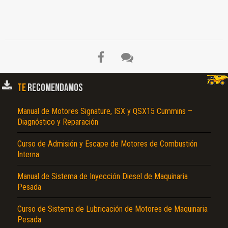
TE
RECOMENDAMOS
Manual de Motores Signature, ISX y QSX15 Cummins –
Diagnóstico y Reparación
Curso de Admisión y Escape de Motores de Combustión
El Título es incorrecto según el contenido.
Interna
Texto o Imagen de portada son erróneos.
Manual de Sistema de Inyección Diesel de Maquinaria
No carga o no se visualiza el contenido.
Pesada
Reportar otro tipo de error...
Curso de Sistema de Lubricación de Motores de Maquinaria
Pesada