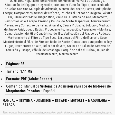
Auxiliares, Regulación de la Presión de Admisión, Válvula de Desahogo,
Adaptación del Equipo de Inyección, Intercooler, Función, Tipos, Intercambiador
de Calor Aire Aire, Múltiple de Admisión, Sistema de Escape, Partes, Múltiple de
Escape, Componentes, Sensor de Oxígeno, Pruebas al Sensor de Oxigeno, Válvula
EGR, Silenciador Mofle, Diagnóstico, Vacío en la Entrada de Aire, Manómetro,
Restricción en el Escape, Presión y Caudal de Aceite, Inspección, Mantenimiento
Preventivo y Correctivo de Fallas, Anomalía, Causa Probable, Solución, Medición
de Juego Axial, Juego Radial, Procedimiento, Inspección, Reparación y Montaje,
Comprobación del Giro Concéntrico del Eje, Verificación del Alabeo de Rodetes,
Mantenimiento al Filtro de Tipo Seco, Limpieza del Filtro de Elemento Seco,
Mantenimiento al Filtro de Aire con Baño de Aceite, Conexiones para probar si hay
Fugas, Restrictores de Aire, Indicador de Aire, Análisis de Fallas del Sistema de
Admisión y Escape, Válvula de Desahogo, Porqué se daña el Turbo?, Bujías de
Precalentamiento, Mantenimiento…
Páginas: 35
Tamaño: 1.11 MB
Formato: PDF (Adobe Reader)
Contenido:
Manual de
Sistema de Admisión y Escape de Motores de
Maquinarias Pesadas
– Español
MANUAL – SISTEMA – ADMISIÓN – ESCAPE – MOTORES – MAQUINARIA –
PESADA
Tags: manual, instrucciones, manuales, manualitos, gratis, sistemas, admision, admisiones, engine, aprender, descargas