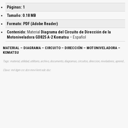
Páginas: 1
Tamaño: 0.18 MB
Formato: PDF (Adobe Reader)
Contenido:
Material
Diagrama del Circuito de Dirección de la
Motoniveladora GD825 A-2 Komatsu
– Español
MATERIAL – DIAGRAMA – CIRCUITO – DIRECCIÓN – MOTONIVELADORA –
KOMATSU
Tags: material, utilidad, utilitario, archivo, documento, diagramas, circuitos, direccion, niveladores, aprender, descargas
Clave: mrl dgm crc dcn mnvl kmt edc dsc