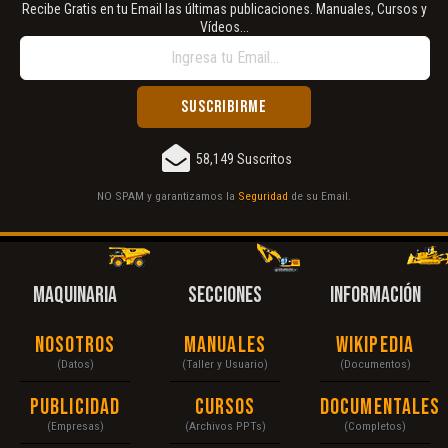
Recibe Gratis en tu Email las últimas publicaciones. Manuales, Cursos y
Vídeos...
58,149 Suscritos
NO SPAM y garantizamos la
Seguridad
de su Email.
MAQUINARIA
SECCIONES
INFORMACIÓN
Nosotros
Manuales
Wikipedia
(Datos)
(Taller y Usuario)
(Documentos)
Publicidad
Cursos
Documentales
(Empresas)
(Archivos PPTs)
(Completos)