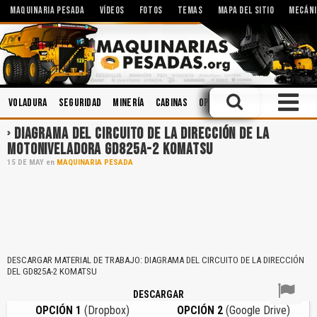
MAQUINARIA PESADA
VÍDEOS
FOTOS
TEMAS
MAPA DEL SITIO
MECÁNI
Voladura
Seguridad
Minería
Cabinas
Operación
Cucharones
DIAGRAMA DEL CIRCUITO DE LA DIRECCIÓN DE LA
MOTONIVELADORA GD825A-2 KOMATSU
15
DE
MAY
en
MAQUINARIA PESADA
DESCARGAR MATERIAL DE TRABAJO: DIAGRAMA DEL CIRCUITO DE LA DIRECCIÓN
DEL GD825A-2 KOMATSU
DESCARGAR
OPCIÓN 1
(Dropbox)
OPCIÓN 2
(Google Drive)