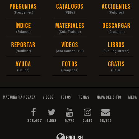
Preguntas
Catálogos
Accidentes
(Frecuentes)
(PDFs)
(Peligros)
Índice
Materiales
Descargar
(Enlaces)
(Guía Trabajo)
(Gratuitos)
Reportar
Vídeos
Libros
(Notificar)
(Alta Calidad FHD)
(Sin Registrarse)
Ayuda
Fotos
Gratis
(Online)
(Imágenes)
(Bajar)
Maquinaria Pesada
Vídeos
Fotos
Temas
Mapa del Sitio
Mecán
308,607
1,553
6,770
2,449
58,149
English