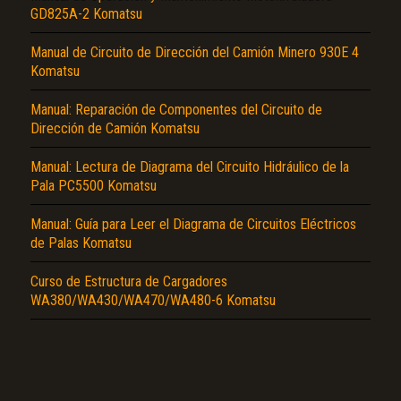
GD825A-2 Komatsu
Manual de Circuito de Dirección del Camión Minero 930E 4
Komatsu
Manual: Reparación de Componentes del Circuito de
Dirección de Camión Komatsu
El Título es incorrecto según el contenido.
Manual: Lectura de Diagrama del Circuito Hidráulico de la
Pala PC5500 Komatsu
Texto o Imagen de portada son erróneos.
Manual: Guía para Leer el Diagrama de Circuitos Eléctricos
No carga o no se visualiza el contenido.
de Palas Komatsu
Reportar otro tipo de error...
Curso de Estructura de Cargadores
WA380/WA430/WA470/WA480-6 Komatsu