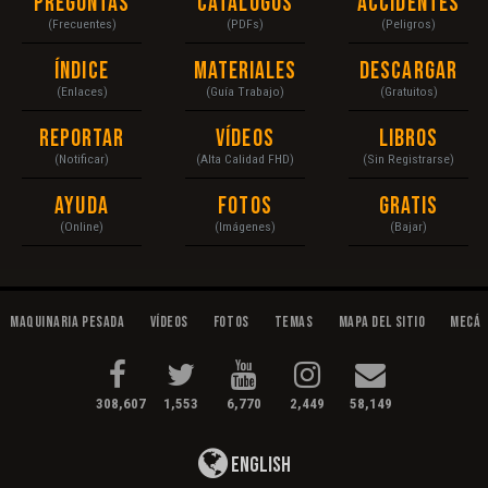
Preguntas
Catálogos
Accidentes
(Frecuentes)
(PDFs)
(Peligros)
Índice
Materiales
Descargar
(Enlaces)
(Guía Trabajo)
(Gratuitos)
Reportar
Vídeos
Libros
(Notificar)
(Alta Calidad FHD)
(Sin Registrarse)
Ayuda
Fotos
Gratis
(Online)
(Imágenes)
(Bajar)
Maquinaria Pesada
Vídeos
Fotos
Temas
Mapa del Sitio
Mecán
308,607
1,553
6,770
2,449
58,149
English