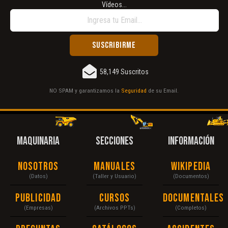
Vídeos...
58,149 Suscritos
NO SPAM y garantizamos la
Seguridad
de su Email.
MAQUINARIA
SECCIONES
INFORMACIÓN
Nosotros
Manuales
Wikipedia
(Datos)
(Taller y Usuario)
(Documentos)
Publicidad
Cursos
Documentales
(Empresas)
(Archivos PPTs)
(Completos)