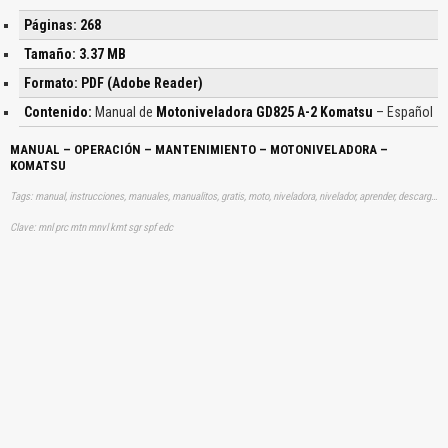
Páginas: 268
Tamaño: 3.37 MB
Formato: PDF (Adobe Reader)
Contenido:
Manual de
Motoniveladora GD825 A-2 Komatsu
– Español
MANUAL – OPERACIÓN – MANTENIMIENTO – MOTONIVELADORA –
KOMATSU
Tags: manual, instrucciones, manuales, manualitos, gratis, moto, niveladora, nivelador, aprender, descargas
Clave: mnl prc mtn mnvl kmt sgr spf edc