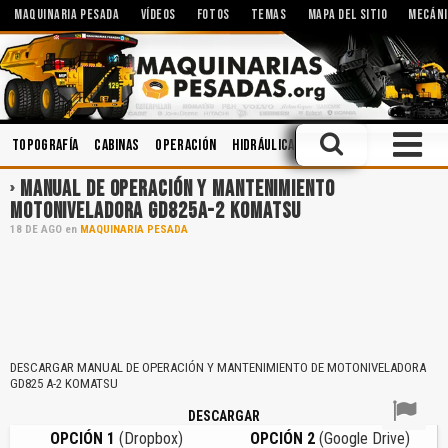
MAQUINARIA PESADA
VÍDEOS
FOTOS
TEMAS
MAPA DEL SITIO
MECÁNI
Topografía
Cabinas
Operación
Hidráulica
Accidentes
Soldadu
MANUAL DE OPERACIÓN Y MANTENIMIENTO
MOTONIVELADORA GD825A-2 KOMATSU
18
DE
AGO
en
MAQUINARIA PESADA
DESCARGAR MANUAL DE OPERACIÓN Y MANTENIMIENTO DE MOTONIVELADORA
GD825 A-2 KOMATSU
DESCARGAR
OPCIÓN 1
(Dropbox)
OPCIÓN 2
(Google Drive)