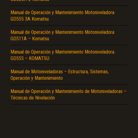
Manual de Operación y Mantenimiento Motoniveladora
GD555 3A Komatsu
Manual de Operación y Mantenimiento Motoniveladora
GD511A – Komatsu
Manual de Operación y Mantenimiento Motoniveladora
El Título es incorrecto según el contenido.
GD555 – KOMATSU
Texto o Imagen de portada son erróneos.
Manual de Motoniveladoras – Estructura, Sistemas,
No carga o no se visualiza el contenido.
Operación y Mantenimiento
Reportar otro tipo de error...
Manual de Operación y Mantenimiento de Motoniveladoras –
Técnicas de Nivelación