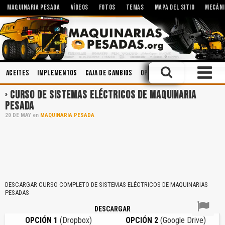
MAQUINARIA PESADA
VÍDEOS
FOTOS
TEMAS
MAPA DEL SITIO
MECÁNI
Aceites
Implementos
Caja de Cambios
Operación
Minería
Lubr
CURSO DE SISTEMAS ELÉCTRICOS DE MAQUINARIA
PESADA
20
DE
MAY
en
MAQUINARIA PESADA
DESCARGAR CURSO COMPLETO DE SISTEMAS ELÉCTRICOS DE MAQUINARIAS
PESADAS
DESCARGAR
OPCIÓN 1
(Dropbox)
OPCIÓN 2
(Google Drive)