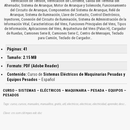
Verificación de Tensión, Verificación de Corriente, Salida del Terminal del
Alternador, Sistema de Arranque, Motor de Arranque y Solenoide, Funcionamiento
del Circuito de Arranque, Componentes del Sistema de Arranque, Relé de
Arranque, Sistema de Iluminación, Llave de Contacto, Control Electrónico,
Inyectores, Conexión del Circuito de Iluminación, Sistema de Administración de la
Información Vital, Características del Vims, Funciones Principales del Vims, Tipos
de Información, Aplicaciones del Vims, Arquitectura del Vims (Palas H), Cargador
de Ruedas, Camiones Serie B, Camiones Serie C, Centro de Mensajes, Teclado
para Camión, Teclado de Cargador…
Páginas: 41
Tamaño: 2.15 MB
Formato: PDF (Adobe Reader)
Contenido:
Curso de
Sistemas Eléctricos de Maquinarias Pesadas y
Equipos Pesados
– Español
CURSO – SISTEMAS – ELÉCTRICOS – MAQUINARIA – PESADA – EQUIPOS –
PESADOS
Tags: curso, cursos, manuales, manualitos, gratis, util, electricos, electricas, electricidad, aprender, descargas
Clave: crs ssm cld mpes edc dsc