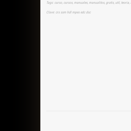
Tags: curso, cursos, manuales, manualitos, gratis, util, teoria,
Clave: crs ssm hdl mpes edc dsc