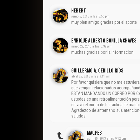
Hebert
junio 5, 2013 a las 5:50 pm
muy bien amigo gracias por el aporte
Enrique Alberto Bonilla Chaves
mayo 29, 2013 a las 5:39 pm
muchas gracias por la informacion
Guillermo A. Cedillo Ríos
abril 25, 2013 a las 9:11 am
Por favor quisiera que no me estuvie
que vengan relacionados acompañando 
ESTÁN MANDANDO UN CORREO POR CADA
ustedes es una retroalimentación pers
en vivo el curso de hidráulica de maqui
Agradezco de antemano sus atencione
saludos
Maqpes
abril 25, 2013 a las 9:12 pm