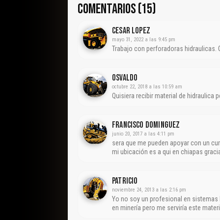
COMENTARIOS (15)
Cesar Lopez
mayo 31, 2022 a las 9:45 pm
Trabajo con perforadoras hidraulicas
Osvaldo
octubre 22, 2018 a las 10:59 am
Quisiera recibir material de hidraulic
Francisco Dominguez
junio 20, 2017 a las 4:11 pm
sera que me pueden apoyar con un curso
mi ubicación es a qui en chiapas graci
Patricio
noviembre 24, 2013 a las 2:16 pm
Yo no soy un profesional en sistemas 
en minería pero me serviría este materi