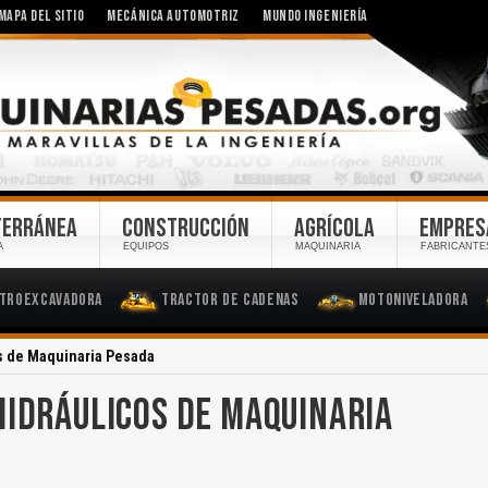
MAPA DEL SITIO
MECÁNICA AUTOMOTRIZ
MUNDO INGENIERÍA
TERRÁNEA
CONSTRUCCIÓN
AGRÍCOLA
EMPRES
A
EQUIPOS
MAQUINARIA
FABRICANTE
troexcavadora
Tractor de Cadenas
Motoniveladora
s de Maquinaria Pesada
HIDRÁULICOS DE MAQUINARIA