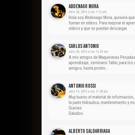
Abdenago Mora
abril 20, 2013 a las 1:12 am
Hola soy Abdenago Mora, quisiera que
fueran en vídeos. Para mejorar el ap
vídeos y que se puedan descargar.
CARLOS ANTONIO
abril 20, 2013 a las 12:29 am
A mis amigos de Maquinarias Pesadas, 
aprendizaje, seminario Taller, para lo
amigos, hasta pronto…
Antonio Rossi
abril 19, 2013 a las 11:38 pm
Muy bueno el material de informacion,
la parte hidraulica, mantenimiento y mo
Gracias
Saludos
Alberto Saldarriaga