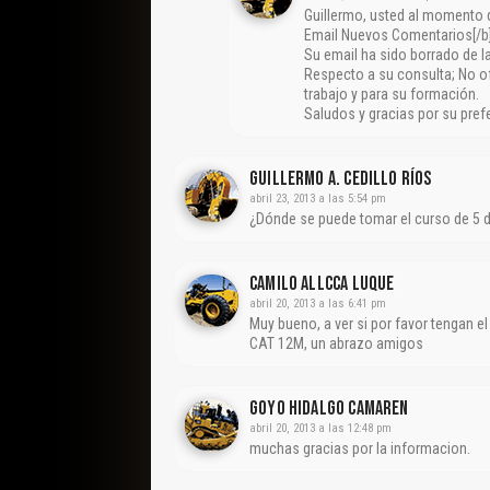
Guillermo, usted al momento d
Email Nuevos Comentarios[/b] y
Su email ha sido borrado de l
Respecto a su consulta; No o
trabajo y para su formación.
Saludos y gracias por su pref
Guillermo A. Cedillo Ríos
abril 23, 2013 a las 5:54 pm
¿Dónde se puede tomar el curso de 5 dí
Camilo Allcca Luque
abril 20, 2013 a las 6:41 pm
Muy bueno, a ver si por favor tengan e
CAT 12M, un abrazo amigos
Goyo Hidalgo Camaren
abril 20, 2013 a las 12:48 pm
muchas gracias por la informacion.