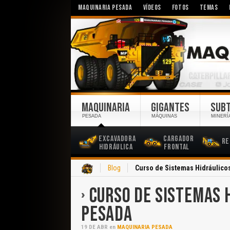
MAQUINARIA PESADA
VÍDEOS
FOTOS
TEMAS
MAQUINARIA
GIGANTES
SUB
PESADA
MÁQUINAS
MINERÍ
Excavadora
Cargador
Re
Hidráulica
Frontal
Inicio
Blog
Curso de Sistemas Hidráulico
CURSO DE SISTEMAS 
PESADA
19
DE
ABR
en
MAQUINARIA PESADA