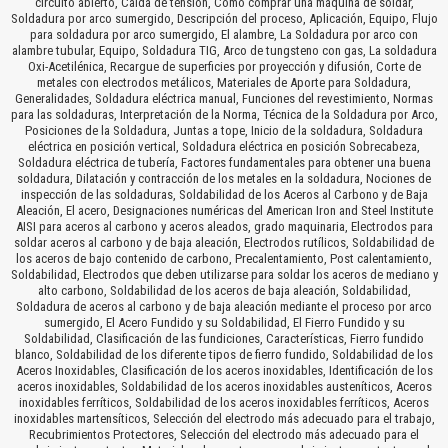
circuito abierto, Caída de tensión, Como comprar una máquina de soldar,
Soldadura por arco sumergido, Descripción del proceso, Aplicación, Equipo, Flujo
para soldadura por arco sumergido, El alambre, La Soldadura por arco con
alambre tubular, Equipo, Soldadura TIG, Arco de tungsteno con gas, La soldadura
Oxi-Acetilénica, Recargue de superficies por proyección y difusión, Corte de
metales con electrodos metálicos, Materiales de Aporte para Soldadura,
Generalidades, Soldadura eléctrica manual, Funciones del revestimiento, Normas
para las soldaduras, Interpretación de la Norma, Técnica de la Soldadura por Arco,
Posiciones de la Soldadura, Juntas a tope, Inicio de la soldadura, Soldadura
eléctrica en posición vertical, Soldadura eléctrica en posición Sobrecabeza,
Soldadura eléctrica de tubería, Factores fundamentales para obtener una buena
soldadura, Dilatación y contracción de los metales en la soldadura, Nociones de
inspección de las soldaduras, Soldabilidad de los Aceros al Carbono y de Baja
Aleación, El acero, Designaciones numéricas del American Iron and Steel Institute
AISI para aceros al carbono y aceros aleados, grado maquinaria, Electrodos para
soldar aceros al carbono y de baja aleación, Electrodos rutílicos, Soldabilidad de
los aceros de bajo contenido de carbono, Precalentamiento, Post calentamiento,
Soldabilidad, Electrodos que deben utilizarse para soldar los aceros de mediano y
alto carbono, Soldabilidad de los aceros de baja aleación, Soldabilidad,
Soldadura de aceros al carbono y de baja aleación mediante el proceso por arco
sumergido, El Acero Fundido y su Soldabilidad, El Fierro Fundido y su
Soldabilidad, Clasificación de las fundiciones, Características, Fierro fundido
blanco, Soldabilidad de los diferente tipos de fierro fundido, Soldabilidad de los
Aceros Inoxidables, Clasificación de los aceros inoxidables, Identificación de los
aceros inoxidables, Soldabilidad de los aceros inoxidables austeníticos, Aceros
inoxidables ferríticos, Soldabilidad de los aceros inoxidables ferríticos, Aceros
inoxidables martensíticos, Selección del electrodo más adecuado para el trabajo,
Recubrimientos Protectores, Selección del electrodo más adecuado para el