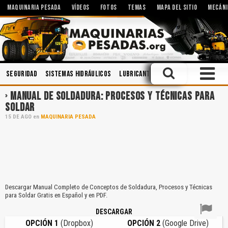
MAQUINARIA PESADA
VÍDEOS
FOTOS
TEMAS
MAPA DEL SITIO
MECÁNI
Seguridad
Sistemas Hidráulicos
Lubricantes
Accidentes
Solda
MANUAL DE SOLDADURA: PROCESOS Y TÉCNICAS PARA
SOLDAR
15
DE
AGO
en
MAQUINARIA PESADA
Descargar Manual Completo de Conceptos de Soldadura, Procesos y Técnicas
para Soldar Gratis en Español y en PDF.
DESCARGAR
OPCIÓN 1
(Dropbox)
OPCIÓN 2
(Google Drive)