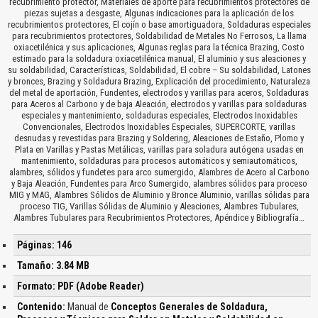
recubrimiento protector, Materiales de aporte para recubrimientos protectores de
piezas sujetas a desgaste, Algunas indicaciones para la aplicación de los
recubrimientos protectores, El cojín o base amortiguadora, Soldaduras especiales
para recubrimientos protectores, Soldabilidad de Metales No Ferrosos, La llama
oxiacetilénica y sus aplicaciones, Algunas reglas para la técnica Brazing, Costo
estimado para la soldadura oxiacetilénica manual, El aluminio y sus aleaciones y
su soldabilidad, Características, Soldabilidad, El cobre – Su soldabilidad, Latones
y bronces, Brazing y Soldadura Brazing, Explicación del procedimiento, Naturaleza
del metal de aportación, Fundentes, electrodos y varillas para aceros, Soldaduras
para Aceros al Carbono y de baja Aleación, electrodos y varillas para soldaduras
especiales y mantenimiento, soldaduras especiales, Electrodos Inoxidables
Convencionales, Electrodos Inoxidables Especiales, SUPERCORTE, varillas
desnudas y revestidas para Brazing y Soldering, Aleaciones de Estaño, Plomo y
Plata en Varillas y Pastas Metálicas, varillas para soladura autógena usadas en
mantenimiento, soldaduras para procesos automáticos y semiautomáticos,
alambres, sólidos y fundetes para arco sumergido, Alambres de Acero al Carbono
y Baja Aleación, Fundentes para Arco Sumergido, alambres sólidos para proceso
MIG y MAG, Alambres Sólidos de Aluminio y Bronce Aluminio, varillas sólidas para
proceso TIG, Varillas Sólidas de Aluminio y Aleaciones, Alambres Tubulares,
Alambres Tubulares para Recubrimientos Protectores, Apéndice y Bibliografía…
Páginas: 146
Tamaño: 3.84 MB
Formato: PDF (Adobe Reader)
Contenido:
Manual de
Conceptos Generales de Soldadura,