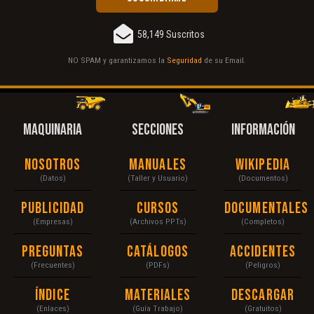
58,149 Suscritos
NO SPAM y garantizamos la
Seguridad
de su Email.
MAQUINARIA
SECCIONES
INFORMACIÓN
Nosotros
Manuales
Wikipedia
(Datos)
(Taller y Usuario)
(Documentos)
Publicidad
Cursos
Documentales
(Empresas)
(Archivos PPTs)
(Completos)
Preguntas
Catálogos
Accidentes
(Frecuentes)
(PDFs)
(Peligros)
Índice
Materiales
Descargar
(Enlaces)
(Guía Trabajo)
(Gratuitos)