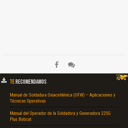
El Título es incorrecto según el contenido.
Texto o Imagen de portada son erróneos.
No carga o no se visualiza el contenido.
Reportar otro tipo de error...
TE
RECOMENDAMOS
Manual de Soldadura Oxiacetilénica (OFW) – Aplicaciones y
Técnicas Operativas
Manual del Operador de la Soldadora y Generadora 225G
Plus Bobcat