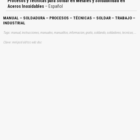
Procesos y Técnicas para Soldar en Metales y Soldabilidad en
Aceros Inoxidables
– Español
MANUAL – SOLDADURA – PROCESOS – TÉCNICAS – SOLDAR – TRABAJO –
INDUSTRIAL
Tags: manual, instrucciones, manuales, manualitos, informacion, gratis, soldando, soldadores, tecnicas, soldar, aprender, descargas
Clave: mnl pcd sld tcc edc dsc