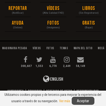
Reportar
Vídeos
Libros
(Notificar)
(Alta Calidad FHD)
(Sin Registrarse)
Ayuda
Fotos
Gratis
(Online)
(Imágenes)
(Bajar)
Maquinaria Pesada
Vídeos
Fotos
Temas
Mapa del Sitio
Mecán
308,607
1,553
6,770
2,449
58,149
English
Condiciones
|
Privacidad
|
Derechos de Autor
|
Responsabilidad
Utilizamos cookies propias y de terceros para mejorar la experiencia del
© 2020 Maquinaria Pesada. Operación, Mecánica, Mantenimiento...
Aceptar
usuario a través de su navegación.
Ver más