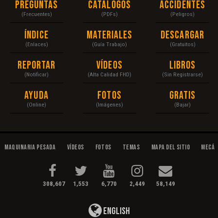
Preguntas
Catálogos
Accidentes
(Frecuentes)
(PDFs)
(Peligros)
Índice
Materiales
Descargar
(Enlaces)
(Guía Trabajo)
(Gratuitos)
Reportar
Vídeos
Libros
(Notificar)
(Alta Calidad FHD)
(Sin Registrarse)
Ayuda
Fotos
Gratis
(Online)
(Imágenes)
(Bajar)
Maquinaria Pesada
Vídeos
Fotos
Temas
Mapa del Sitio
Mecán
308,607
1,553
6,770
2,449
58,149
English