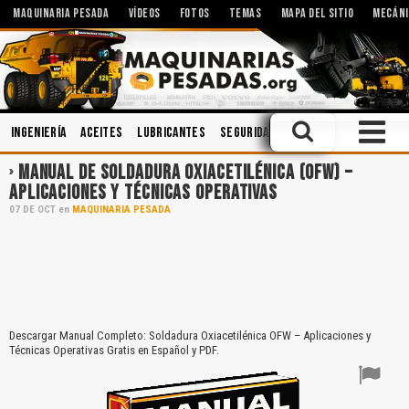
MAQUINARIA PESADA
VÍDEOS
FOTOS
TEMAS
MAPA DEL SITIO
MECÁNI
Ingeniería
Aceites
Lubricantes
Seguridad Industrial
Seguridad
MANUAL DE SOLDADURA OXIACETILÉNICA (OFW) –
APLICACIONES Y TÉCNICAS OPERATIVAS
07
DE
OCT
en
MAQUINARIA PESADA
Descargar Manual Completo: Soldadura Oxiacetilénica OFW – Aplicaciones y
Técnicas Operativas Gratis en Español y PDF.