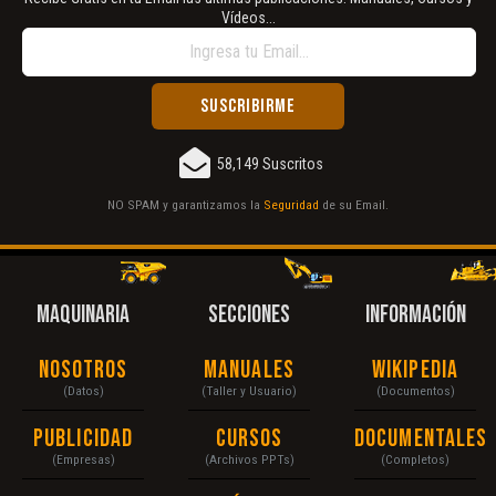
Vídeos...
58,149 Suscritos
NO SPAM y garantizamos la
Seguridad
de su Email.
MAQUINARIA
SECCIONES
INFORMACIÓN
Nosotros
Manuales
Wikipedia
(Datos)
(Taller y Usuario)
(Documentos)
Publicidad
Cursos
Documentales
(Empresas)
(Archivos PPTs)
(Completos)