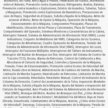
Accesorios, No Fume, Aire y Agua a Presión, Penetración de Fluidos, Información
sobre el Asbesto, Prevención contra Quemaduras, Refrigerante, Aceites, Baterías,
Prevención contra Incendios o Explosiones, Extintor de Incendios, Tuberías, Tubos
y Mangueras, Prevención contra Explosiones de Neumáticos, Precauciones en
caso de Rayos, Seguridad en el Equipo, Subida y Bajada de la Máquina, Antes de
arrancar el Motor, Antes de Operar la Máquina, Operación de la Máquina,
Estacionamiento de la Máquina, Componentes Principales, Placas de
Identificación, Ubicación de las Placas y Calcomanías, Placa de Transmisión,
Compartimiento del Operador, Sistemas Monitores y Características de la Cabina,
Interruptor General, Sistema de Administración de Información Vital (VIMS), Luces
Indicadoras, Conjunto de Medidores del VIMS, Categorías de los Sucesos,
Categorías de Advertencias, Cuadro Operación de Advertencia, Teclado del
Sistema de Administración de Información Vital (VIMS), Interruptor de Luces,
Interruptor de Funciones Múltiples, Interruptores del Tablero de Instrumentos,
Interruptor del Auxiliar de Arranque con Éter, Interruptor del Sistema de Control de
Tracción (TCS), Bocina, Alarma de Retroceso, Control de Calefacción y Aire,
Abrocharse el Cinturón de Seguridad, Controles y Operación de la Máquina,
Frenado, Freno de Estacionamiento, Protección contra Exceso de Velocidad del
Motor, Rueda Libre en Neutral, Administración de Cambios de Sentido de Marcha,
Limitación de Marcha Superior, Neutralizador en Retroceso, Limitación de Marcha
con la Caja Levantada, Retardador, Retardador Manual, Control de Inclinación de la
Columna de Dirección, Control de Levantamiento de la Tolva, Inspección Alrededor
de la Máquina, Subida y Bajada de la Máquina, Ajuste del Asiento e Inspección del
Cinturón de Seguridad, Auto Prueba del Sistema de Administración de Información
Vital (VIMS), Arranque del Motor, Auxiliar de Arranque con Éter, ¿Cómo Arrancar
usando un Suministro de Aire Externo?, Modalidad Fría del Motor, Baja en Vacío
Elevada, Desactivada, Calentamiento de la Máquina, Acarreo, ¿Cómo evitar Exceso
de Velocidad?, Descarga, Colocación, Estacionamiento de la Máquina, Parada de