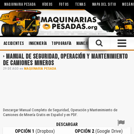
MAQUINARIA PESADA
VÍDEOS
FOTOS
TEMAS
MAPA DEL SITIO
MECÁNI
Accidentes
Ingeniería
Topografía
Manejo Defensivo
Minería
S
MANUAL DE SEGURIDAD, OPERACIÓN Y MANTENIMIENTO
DE CAMIONES MINEROS
29
DE
AGO
en
MAQUINARIA PESADA
Descargar Manual Completo de Seguridad, Operación y Mantenimiento de
Camiones de Minería Gratis en Español y en PDF.
DESCARGAR
OPCIÓN 1
(Dropbox)
OPCIÓN 2
(Google Drive)