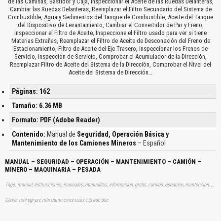
de las Camisas, Bastidor y Caja, Inspeccionar el Aceite de las Ruedas Delanteras,
Cambiar las Ruedas Delanteras, Reemplazar el Filtro Secundario del Sistema de
Combustible, Agua y Sedimentos del Tanque de Combustible, Aceite del Tanque
del Dispositivo de Levantamiento, Cambiar el Convertidor de Par y Freno,
Inspeccionar el Filtro de Aceite, Inspeccione el Filtro usado para ver si tiene
Materias Extrañas, Reemplazar el Filtro de Aceite de Desconexión del Freno de
Estacionamiento, Filtro de Aceite del Eje Trasero, Inspeccionar los Frenos de
Servicio, Inspección de Servicio, Comprobar el Acumulador de la Dirección,
Reemplazar Filtro de Aceite del Sistema de la Dirección, Comprobar el Nivel del
Aceite del Sistema de Dirección…
Páginas: 162
Tamaño: 6.36 MB
Formato: PDF (Adobe Reader)
Contenido:
Manual de
Seguridad, Operación Básica y
Mantenimiento de los Camiones Mineros
– Español
MANUAL – SEGURIDAD – OPERACIÓN – MANTENIMIENTO – CAMIÓN –
MINERO – MAQUINARIA – PESADA
Tags: manual, instrucciones, manuales, manualitos, informacion, gratis, camion, opeacion, mantencion, manteniendo, mineria, aprender, descargas
Clave: mnl sgr prc mtn camn cmrs caex ctp edc dsc