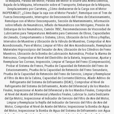
la Máquina, Parada del Motor, Parada del Motor si ocurre una Avería Eléctrica,
Bajada de la Máquina, Información sobre el Transporte, Embarque de la Máquina,
Desplazamiento por Carretera, ¿Cómo deshacerse de la Carga con el Motor
INOPERABLE?, ¿Cómo Bajar la caja con el Motor Parado?, Remolque con el Tren de
Fuerza Descompuesto, Interruptor de Desconexión del Freno de Estacionamiento,
Remolque con el Motor Descompuesto, Sección de Mantenimiento, Información
sobre Inflado de Neumáticos, Inflado de Neumáticos con Nitrógeno, Presión de
Embarque de los Neumáticos, Camión 785C, Recomendaciones de Viscosidad de
Lubricantes para Temperaturas Ambiente para Camiones de Obras, Capacidades
de Llenado, Comportamiento o Sistema, Litros, Ubicación de los Filtros y Rejillas,
Intervalos de Muestreo y Ubicación de la Válvula de Muestreo, Comprobar el Aire
Acondicionado, Pare el Motor, Limpiar el Filtro del Aire Acondicionado, Reemplazar
Materiales Higroscópico del Secador de Aire, Ubicación de los Cilindros de Freno
Maestros, Ubicación de la Bomba de Lubricación Automática, Probar la Alarma de
Retroceso, Comprobar el Nivel del Electrólito de la Batería, Inspeccionar, Ajustar y
Reemplazar las Correas, Inspección, Limpiar el Tanque del Freno (Compensación),
Probar el Sistema de Frenos, Prueba de Capacidad de Retención del Freno de
Estacionamiento, Prueba de la Capacidad de Retención del Freno Secundario,
Prueba de la Capacidad de Retención del Freno de Servicio, Limpiar y Reemplazar
el Filtro de Aire de la Cabina, Capacidad de Corriente Eléctrica, Añadir Aditivo de
Refrigerante del Sistema de Enfriamiento (DEAC), Comprobar el Nivel de
Refrigerante del Sistema de Enfriamiento, Aceite del Diferencial y de los Mandos
Finales, Inspeccionar el Aceite del Diferencial y de los Mandos Finales, Comprobar
el Nivel del Aceite del Diferencial y Mandos Finales, Lubricar la Junta Deslizante
del Eje Motriz, Inspeccionar el Indicador de Servicio del Filtro de Aire del Motor,
Limpiar y Reemplazar la Rejilla del Indicador de Servicio del Filtro de Aire del
Motor, Comprobar el Nivel de Aceite del Motor, Inspeccionar la Bomba de Agua
del Motor, Inspeccionar la Bomba de Agua del Sistema de Enfriamiento con Agua