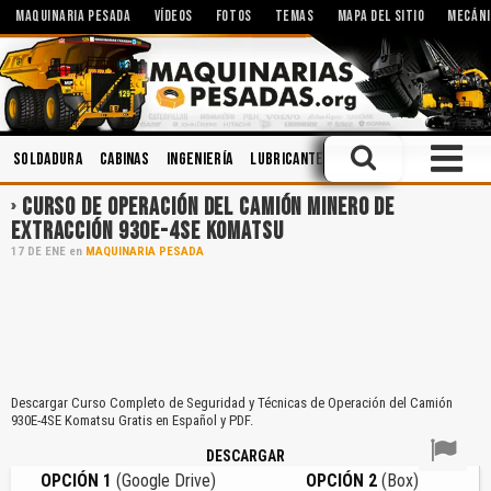
MAQUINARIA PESADA
VÍDEOS
FOTOS
TEMAS
MAPA DEL SITIO
MECÁNI
Soldadura
Cabinas
Ingeniería
Lubricantes
Motores
Operació
CURSO DE OPERACIÓN DEL CAMIÓN MINERO DE
EXTRACCIÓN 930E-4SE KOMATSU
17
DE
ENE
en
MAQUINARIA PESADA
Descargar Curso Completo de Seguridad y Técnicas de Operación del Camión
930E-4SE Komatsu Gratis en Español y PDF.
DESCARGAR
OPCIÓN 1
(Google Drive)
OPCIÓN 2
(Box)