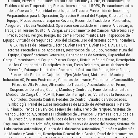
Camión, Prevención de Incendio por Combustible y Aceite, Precauciones por
Fluidos a Altas Temperaturas, Precauciones al usar el ROPS, Precauciones antes
de la Operación, Seguridad en el lugar de Trabajo, Prevención de Incendios,
Preparándose para la Operación, Operación General del Equipo, Operación del
Equipo, Precauciones al viajar en Reversa, Recorrido, Traslado en Pendientes,
Asegure una buena Visibilidad, Operación con cuidado en la nieve, Al descargar,
Trabajo en Terreno Suelto, Al Cargar, Estacionamiento del Camión, Advertencias y
Precauciones, Peligro, Riesgo, Incidente, Procedimientos, EPP, Inspección del
Equipo, Cinturón de Seguridad, Uso del Claxon, Uso del Sistema contra Incendios,
AFEX, Niveles de Tormenta Eléctrica, Alerta Naranja, Alerta Roja, AST, PETS,
Factores asociados a los Accidentes, Descripción del Equipo, Nomenclatura del
Equipo, Especificaciones Generales, Capacidades de Servicio, Capacidad de
Carga, Dimensiones del Equipo, Puntos Ciegos, Distribución del Peso, Descripción
de los Componentes Principales, Motor, Freno Delantero, Acumuladores de
Dirección, Estanque Hidráulico, Bombas del Sistema Hidráulico, Neumáticos,
Suspensión Posterior, Caja de los Ejes (Axle Box), Motores de Mando por
Inducción AC, Frenos Posteriores, Cilindros de Levante, Estanque de Combustible,
Filtros de Alta Presión, Alternador de Tracción, Acumuladores de Freno,
Suspensión Delantera, Cabina, Mandos y Controles, Panel de Instrumentos
Medidor de Carga Útil, PLM III, Panel de Interruptores, Volante de la Dirección y
Controles, Consola Central, Pedales de Control, Cuadro de Velocidades,
Simbología, Panel de Luces Indicadores de Estado de Advertencias, Retardo
Dinámico, Frenos de Servicio, Frenos de Traba, Freno de Parqueo, Sistema de
Mando Eléctrico AC, Sistemas Hidráulicos de Elevación, Sistemas Hidráulicos de
la Dirección, Sistemas Hidráulicos de los Frenos, Freno de Estacionamiento,
Esquema Básico de Admisión, Sistema de Reserva de Aceite del Motor, Sistema de
Lubricación Automático, Cuadro de Lubricación Automática, Función y Aplicación
de Mandos y Controles, Descripción General de la Cabina, Panel de Instrumentos,