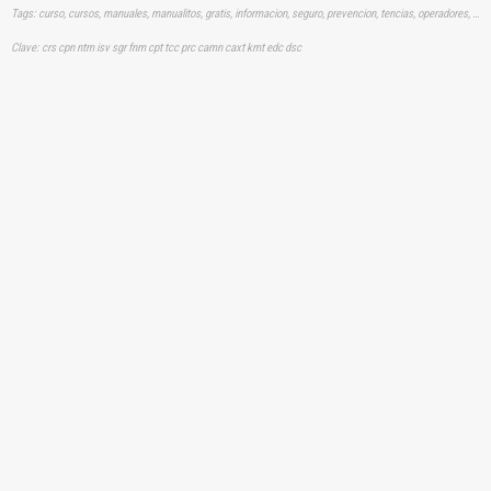
Tags: curso, cursos, manuales, manualitos, gratis, informacion, seguro, prevencion, tencias, operadores, operaciom operando, camion, extraccion, aprender, descargas
Clave: crs cpn ntm isv sgr fnm cpt tcc prc camn caxt kmt edc dsc