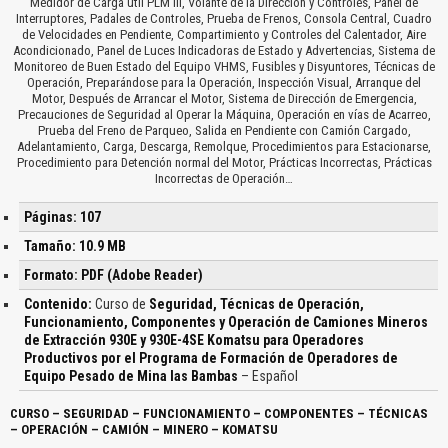
Medidor de Carga útil PLM III, Volante de la Dirección y Controles, Panel de
Interruptores, Padales de Controles, Prueba de Frenos, Consola Central, Cuadro
de Velocidades en Pendiente, Compartimiento y Controles del Calentador, Aire
Acondicionado, Panel de Luces Indicadoras de Estado y Advertencias, Sistema de
Monitoreo de Buen Estado del Equipo VHMS, Fusibles y Disyuntores, Técnicas de
Operación, Preparándose para la Operación, Inspección Visual, Arranque del
Motor, Después de Arrancar el Motor, Sistema de Dirección de Emergencia,
Precauciones de Seguridad al Operar la Máquina, Operación en vías de Acarreo,
Prueba del Freno de Parqueo, Salida en Pendiente con Camión Cargado,
Adelantamiento, Carga, Descarga, Remolque, Procedimientos para Estacionarse,
Procedimiento para Detención normal del Motor, Prácticas Incorrectas, Prácticas
Incorrectas de Operación…
Páginas: 107
Tamaño: 10.9 MB
Formato: PDF (Adobe Reader)
Contenido:
Curso de
Seguridad, Técnicas de Operación,
Funcionamiento, Componentes y Operación de Camiones Mineros
de Extracción 930E y 930E-4SE Komatsu para Operadores
Productivos por el Programa de Formación de Operadores de
Equipo Pesado de Mina las Bambas
– Español
CURSO – SEGURIDAD – FUNCIONAMIENTO – COMPONENTES – TÉCNICAS
– OPERACIÓN – CAMIÓN – MINERO – KOMATSU