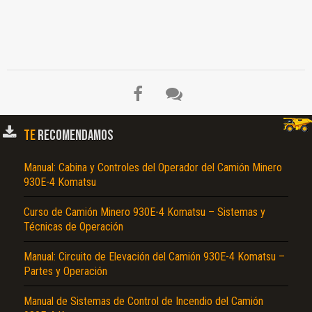
El Título es incorrecto según el contenido.
Texto o Imagen de portada son erróneos.
No carga o no se visualiza el contenido.
TE
RECOMENDAMOS
Reportar otro tipo de error...
Manual: Cabina y Controles del Operador del Camión Minero
930E-4 Komatsu
Curso de Camión Minero 930E-4 Komatsu – Sistemas y
Técnicas de Operación
Manual: Circuito de Elevación del Camión 930E-4 Komatsu –
Partes y Operación
Manual de Sistemas de Control de Incendio del Camión