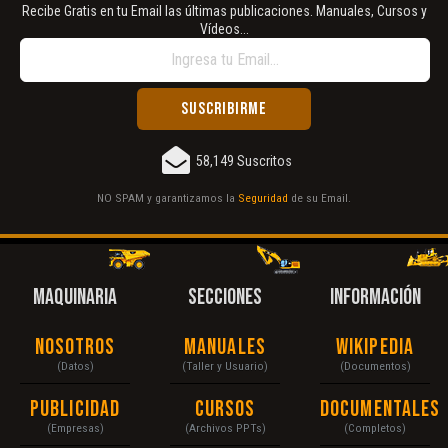
Recibe Gratis en tu Email las últimas publicaciones. Manuales, Cursos y
Vídeos...
58,149 Suscritos
NO SPAM y garantizamos la
Seguridad
de su Email.
MAQUINARIA
SECCIONES
INFORMACIÓN
Nosotros
Manuales
Wikipedia
(Datos)
(Taller y Usuario)
(Documentos)
Publicidad
Cursos
Documentales
(Empresas)
(Archivos PPTs)
(Completos)