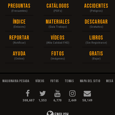
Preguntas
Catálogos
Accidentes
(Frecuentes)
(PDFs)
(Peligros)
Índice
Materiales
Descargar
(Enlaces)
(Guía Trabajo)
(Gratuitos)
Reportar
Vídeos
Libros
(Notificar)
(Alta Calidad FHD)
(Sin Registrarse)
Ayuda
Fotos
Gratis
(Online)
(Imágenes)
(Bajar)
Maquinaria Pesada
Vídeos
Fotos
Temas
Mapa del Sitio
Mecán
308,607
1,553
6,770
2,449
58,149
English