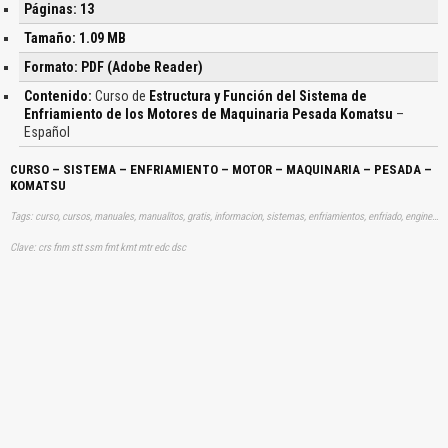
Páginas: 13
Tamaño: 1.09 MB
Formato: PDF (Adobe Reader)
Contenido:
Curso de
Estructura y Función del Sistema de
Enfriamiento de los Motores de Maquinaria Pesada Komatsu
–
Español
CURSO – SISTEMA – ENFRIAMIENTO – MOTOR – MAQUINARIA – PESADA –
KOMATSU
Tags: curso, cursos, manuales, manualitos, gratis, informacion, sistemas, enfriamientos, enfriado, engine, equipos, pesados, aprender, descargas
Clave: crs fnm stt ssm fmt kmt mtr edc dsc