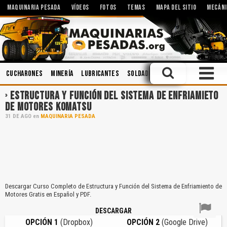
MAQUINARIA PESADA
VÍDEOS
FOTOS
TEMAS
MAPA DEL SITIO
MECÁNI
Cucharones
Minería
Lubricantes
Soldadura
Implementos
Sis
ESTRUCTURA Y FUNCIÓN DEL SISTEMA DE ENFRIAMIETO
DE MOTORES KOMATSU
31
DE
AGO
en
MAQUINARIA PESADA
Descargar Curso Completo de Estructura y Función del Sistema de Enfriamiento de
Motores Gratis en Español y PDF.
DESCARGAR
OPCIÓN 1
(Dropbox)
OPCIÓN 2
(Google Drive)