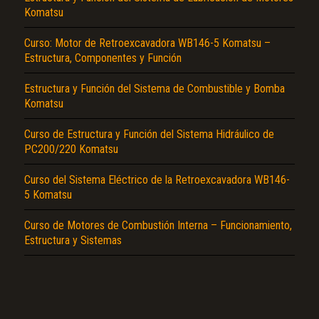
Komatsu
Curso: Motor de Retroexcavadora WB146-5 Komatsu –
Estructura, Componentes y Función
Estructura y Función del Sistema de Combustible y Bomba
Komatsu
El Título es incorrecto según el contenido.
Curso de Estructura y Función del Sistema Hidráulico de
PC200/220 Komatsu
Texto o Imagen de portada son erróneos.
Curso del Sistema Eléctrico de la Retroexcavadora WB146-
No carga o no se visualiza el contenido.
5 Komatsu
Reportar otro tipo de error...
Curso de Motores de Combustión Interna – Funcionamiento,
Estructura y Sistemas