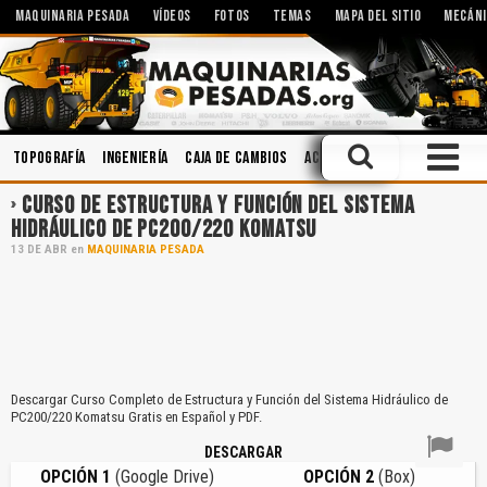
MAQUINARIA PESADA
VÍDEOS
FOTOS
TEMAS
MAPA DEL SITIO
MECÁNI
Topografía
Ingeniería
Caja de Cambios
Accidentes
Implementos
CURSO DE ESTRUCTURA Y FUNCIÓN DEL SISTEMA
HIDRÁULICO DE PC200/220 KOMATSU
13
DE
ABR
en
MAQUINARIA PESADA
Descargar Curso Completo de Estructura y Función del Sistema Hidráulico de
PC200/220 Komatsu Gratis en Español y PDF.
DESCARGAR
OPCIÓN 1
(Google Drive)
OPCIÓN 2
(Box)