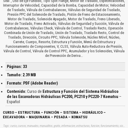
Seal”, Uso de Eje Fundido, Tipo Split Flange, Motor de Traslado, Especificaciones,
Interruptor de Velocidad, Capacidad de la Bomba, Capacidad de Motor, Velocidad
de Traslado, Válvula de Contrabalanceo, Válvulas de Seguridad de Traslado,
Presión PPC del Solenoide de Traslado, Pistón de Freno de Estacionamiento,
Motor de Traslado, Solenoide Apagado, Motor de Traslado, Freno Liberado,
Motor de Traslado, Freno Activado, Válvulas de Seguridad y Succión, Válvula de
Contrabalanceo, Válvulas Check, Válvula de Control, Traslado Recto, Operación
Combinada de Unión de Traslado, Unión de Traslado, Traslado Recto, Control de
Traslado, Dirección, Circuito PPC, Válvula Solenoide, Núcleo Móvil, Núcleo,
Carrete, Cuerpo, Resorte, Estructura y Función, Menú de Estructura y
Funcionamiento de Componentes, V, CLSS, Válvula Auto-Reductora de Presión,
Válvula de Control, Válvula de Control PPC, Acumulador y los Solenoides, Válvula
de Prevención de Deriva…
Páginas: 33
Tamaño: 2.39 MB
Formato: PDF (Adobe Reader)
Contenido:
Curso de
Estructura y Función del Sistema Hidráulico
de las Excavadoras Hidráulicas PC200, PC210 y PC220-7 Komatsu
–
Español
CURSO – ESTRUCTURA – FUNCIÓN – SISTEMA – HIDRÁULICO –
EXCAVADORA – MAQUINARIA – PESADA – KOMATSU
Tags: curso, cursos, manuales, manualitos, gratis, informacion, estructuras, funcion, funcionamiento, sistemas, hidraulicos, hidraulicas, aprender, descargas