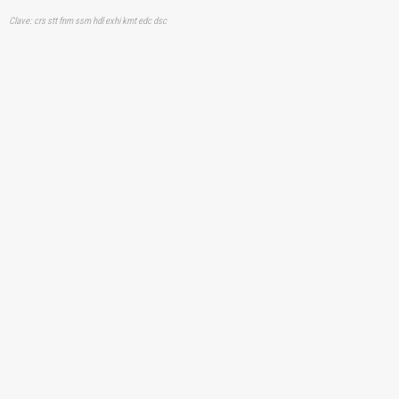
Clave: crs stt fnm ssm hdl exhi kmt edc dsc