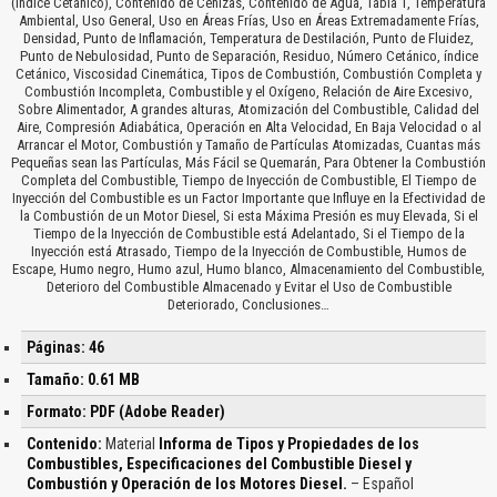
(índice Cetánico), Contenido de Cenizas, Contenido de Agua, Tabla 1, Temperatura
Ambiental, Uso General, Uso en Áreas Frías, Uso en Áreas Extremadamente Frías,
Densidad, Punto de Inflamación, Temperatura de Destilación, Punto de Fluidez,
Punto de Nebulosidad, Punto de Separación, Residuo, Número Cetánico, índice
Cetánico, Viscosidad Cinemática, Tipos de Combustión, Combustión Completa y
Combustión Incompleta, Combustible y el Oxígeno, Relación de Aire Excesivo,
Sobre Alimentador, A grandes alturas, Atomización del Combustible, Calidad del
Aire, Compresión Adiabática, Operación en Alta Velocidad, En Baja Velocidad o al
Arrancar el Motor, Combustión y Tamaño de Partículas Atomizadas, Cuantas más
Pequeñas sean las Partículas, Más Fácil se Quemarán, Para Obtener la Combustión
Completa del Combustible, Tiempo de Inyección de Combustible, El Tiempo de
Inyección del Combustible es un Factor Importante que Influye en la Efectividad de
la Combustión de un Motor Diesel, Si esta Máxima Presión es muy Elevada, Si el
Tiempo de la Inyección de Combustible está Adelantado, Si el Tiempo de la
Inyección está Atrasado, Tiempo de la Inyección de Combustible, Humos de
Escape, Humo negro, Humo azul, Humo blanco, Almacenamiento del Combustible,
Deterioro del Combustible Almacenado y Evitar el Uso de Combustible
Deteriorado, Conclusiones…
Páginas: 46
Tamaño: 0.61 MB
Formato: PDF (Adobe Reader)
Contenido:
Material
Informa de Tipos y Propiedades de los
Combustibles, Especificaciones del Combustible Diesel y
Combustión y Operación de los Motores Diesel.
– Español