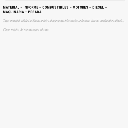
MATERIAL – INFORME – COMBUSTIBLES – MOTORES – DIESEL –
MAQUINARIA – PESADA
Tags: material, utilidad, utilitario, archivo, documento, informacion, informes, clases, combustion, diésel, operacion, aprender, descargas
Clave: mrl ifm cbt mtr dsl mpes edc dsc