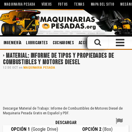
MAQUINARIA PESADA
VÍDEOS
FOTOS
TEMAS
MAPA DEL SITIO
MECÁNI
Ingeniería
Lubricantes
Cucharones
Accidentes
Sistemas Hidrá
MATERIAL: INFORME DE TIPOS Y PROPIEDADES DE
COMBUSTIBLES Y MOTORES DIESEL
12
DE
OCT
en
MAQUINARIA PESADA
Descargar Material de Trabajo: Informe de Combustibles de Motores Diesel de
Maquinaria Pesada Gratis en Español y PDF.
DESCARGAR
OPCIÓN 1
(Google Drive)
OPCIÓN 2
(Box)