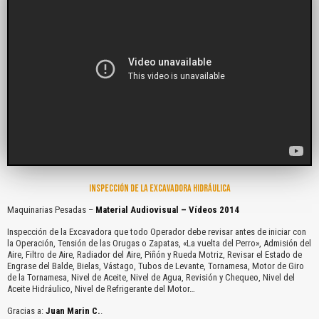
INSPECCIÓN DE LA EXCAVADORA HIDRÁULICA
Maquinarias Pesadas –
Material Audiovisual – Vídeos 2014
Inspección de la Excavadora que todo Operador debe revisar antes de iniciar con
la Operación, Tensión de las Orugas o Zapatas, «La vuelta del Perro», Admisión del
Aire, Filtro de Aire, Radiador del Aire, Piñón y Rueda Motriz, Revisar el Estado de
Engrase del Balde, Bielas, Vástago, Tubos de Levante, Tornamesa, Motor de Giro
de la Tornamesa, Nivel de Aceite, Nivel de Agua, Revisión y Chequeo, Nivel del
Aceite Hidráulico, Nivel de Refrigerante del Motor…
Gracias a:
Juan Marin C.
.