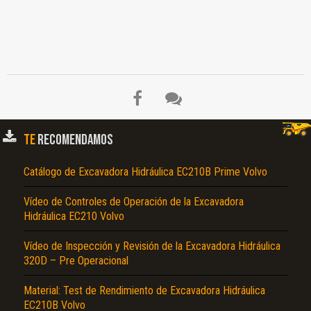
TE
RECOMENDAMOS
Catálogo de Excavadora Hidráulica EC210B Prime Volvo
Vídeo de Controles de Operación de la Excavadora
Hidráulica EC210 Volvo
Vídeo de Inspección y Revisión de la Excavadora Hidráulica
320D – Pre Operacional
Material: Test de Rendimiento de Excavadora Hidráulica
EC210B Volvo