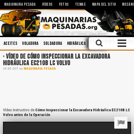
MAQUINARIA PESADA
VÍDEOS
FOTOS
TEMAS
MAPA DEL SITIO
MECÁNI
Aceites
Voladura
Soldadura
Hidráulica
Manejo Defensivo
Man
VÍDEO DE CÓMO INSPECCIONAR LA EXCAVADORA
HIDRÁULICA EC210B LC VOLVO
24
DE
OCT
en
MAQUINARIA PESADA
Vídeo Instructivo de
Cómo Inspeccionar la Excavadora Hidráulica EC210B LC
Volvo antes de la Operación