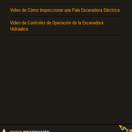
Video de Cómo Inspeccionar una Pala Excavadora Eléctrica
El Título es incorrecto según el contenido.
Vídeo de Controles de Operación de la Excavadora
Hidráulica
Texto o Imagen de portada son erróneos.
No carga o no se visualiza el contenido.
Reportar otro tipo de error...