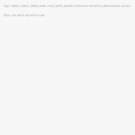
Tags: videos, vídeos, videito, audio, visual, gratis, gratuito, instruccion, instructivo, demostracion, excavadoras, orugas, inspeccion, inspeccionando
Clave: vds adl isv inp exhi vvo edc