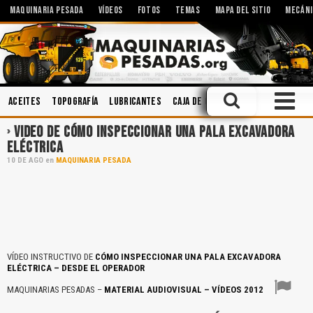
MAQUINARIA PESADA
VÍDEOS
FOTOS
TEMAS
MAPA DEL SITIO
MECÁNI
Aceites
Topografía
Lubricantes
Caja de Cambios
Mecánica
Hid
VIDEO DE CÓMO INSPECCIONAR UNA PALA EXCAVADORA
ELÉCTRICA
10
DE
AGO
en
MAQUINARIA PESADA
VÍDEO INSTRUCTIVO DE
CÓMO INSPECCIONAR UNA PALA EXCAVADORA
ELÉCTRICA – DESDE EL OPERADOR
MAQUINARIAS PESADAS –
MATERIAL AUDIOVISUAL – VÍDEOS 2012