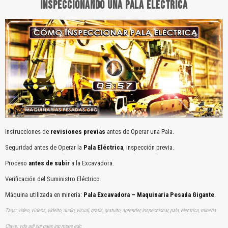
INSPECCIONANDO UNA PALA ELÉCTRICA
Instrucciones de
revisiones previas
antes de Operar una Pala.
Seguridad antes de Operar la
Pala Eléctrica
, inspección previa.
Proceso
antes de subir
a la Excavadora.
Verificación del Suministro Eléctrico.
Máquina utilizada en minería:
Pala Excavadora – Maquinaria Pesada Gigante
.
Tags: video, vídeos, videito, audio, visual, gratis, gratuito, aprender, inspeccionar, pala, electrica, mineria
Clave: vds adl sgr paex inp mpes edc