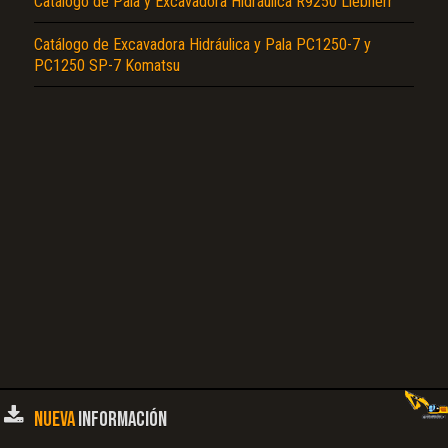
Catálogo de Pala y Excavadora Hidráulica R9250 Liebherr
Catálogo de Excavadora Hidráulica y Pala PC1250-7 y
El Título es incorrecto según el contenido.
PC1250 SP-7 Komatsu
Texto o Imagen de portada son erróneos.
No carga o no se visualiza el contenido.
Reportar otro tipo de error...
NUEVA
INFORMACIÓN