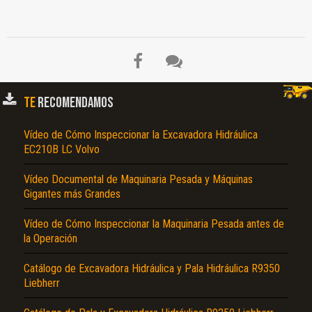
TE
RECOMENDAMOS
Vídeo de Cómo Inspeccionar la Excavadora Hidráulica
EC210B LC Volvo
Vídeo Documental de Maquinaria Pesada y Máquinas
Gigantes más Grandes
Vídeo de Cómo Inspeccionar la Maquinaria Pesada antes de
la Operación
Catálogo de Excavadora Hidráulica y Pala Hidráulica R9350
Liebherr