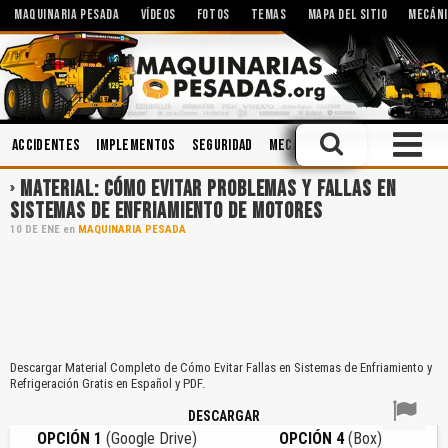
MAQUINARIA PESADA
VÍDEOS
FOTOS
TEMAS
MAPA DEL SITIO
MECÁNI
Accidentes
Implementos
Seguridad
Mecánica
Motores
Ingeni
MATERIAL: CÓMO EVITAR PROBLEMAS Y FALLAS EN
SISTEMAS DE ENFRIAMIENTO DE MOTORES
10
DE
ENE
en
MAQUINARIA PESADA
Descargar Material Completo de Cómo Evitar Fallas en Sistemas de Enfriamiento y
Refrigeración Gratis en Español y PDF.
DESCARGAR
OPCIÓN 1
(Google Drive)
OPCIÓN 4
(Box)