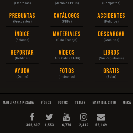
(Empresas)
(Archivos PPTs)
(Completos)
Preguntas
Catálogos
Accidentes
(Frecuentes)
(PDFs)
(Peligros)
Índice
Materiales
Descargar
(Enlaces)
(Guía Trabajo)
(Gratuitos)
Reportar
Vídeos
Libros
(Notificar)
(Alta Calidad FHD)
(Sin Registrarse)
Ayuda
Fotos
Gratis
(Online)
(Imágenes)
(Bajar)
Maquinaria Pesada
Vídeos
Fotos
Temas
Mapa del Sitio
Mecán
308,607
1,553
6,770
2,449
58,149