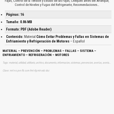
Fajas, Control de la Tensión y Estado de las Fajas, Chequeo antes del Arranque,
Control de Niveles y Fugas del Refrigerante, Recomendaciones…
Páginas: 16
Tamaño: 0.86 MB
Formato: PDF (Adobe Reader)
Contenido:
Material
Cómo Evitar Problemas y Fallas en Sistemas de
Enfriamiento y Refrigeración de Motores
– Español
MATERIAL – PREVENCIÓN – PROBLEMAS – FALLAS – SISTEMA –
ENFRIAMIENTO – REFRIGERACIÓN – MOTORES
Tags: material, utilidad, utilitario, archivo, documento, informacion, sistemas, prevencion, averías, averias, enfriacion, refrigeracion, refrigerantes, motor, aprender, descargas
Clave: mrl rvs pvn fls ssm fmt rfg mtr edc dsc