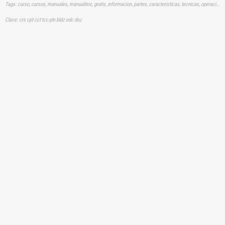
Tags: curso, cursos, manuales, manualitos, gratis, informacion, partes, caracteristicas, tecnicas, operacion, aplicacion, orugas, cadena, buldozer, buldozers, aprender, descargas
Clave: crs cpt cct tcc pln bldz edc dsc