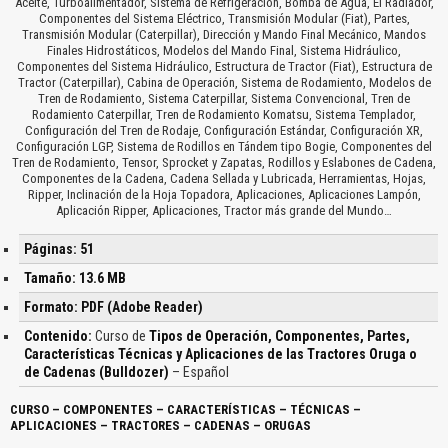
Aceite, Turboalimentador, Sistema de Refrigeración, Bomba de Agua, El Radiador,
Componentes del Sistema Eléctrico, Transmisión Modular (Fiat), Partes,
Transmisión Modular (Caterpillar), Dirección y Mando Final Mecánico, Mandos
Finales Hidrostáticos, Modelos del Mando Final, Sistema Hidráulico,
Componentes del Sistema Hidráulico, Estructura de Tractor (Fiat), Estructura de
Tractor (Caterpillar), Cabina de Operación, Sistema de Rodamiento, Modelos de
Tren de Rodamiento, Sistema Caterpillar, Sistema Convencional, Tren de
Rodamiento Caterpillar, Tren de Rodamiento Komatsu, Sistema Templador,
Configuración del Tren de Rodaje, Configuración Estándar, Configuración XR,
Configuración LGP, Sistema de Rodillos en Tándem tipo Bogie, Componentes del
Tren de Rodamiento, Tensor, Sprocket y Zapatas, Rodillos y Eslabones de Cadena,
Componentes de la Cadena, Cadena Sellada y Lubricada, Herramientas, Hojas,
Ripper, Inclinación de la Hoja Topadora, Aplicaciones, Aplicaciones Lampón,
Aplicación Ripper, Aplicaciones, Tractor más grande del Mundo…
Páginas: 51
Tamaño: 13.6 MB
Formato: PDF (Adobe Reader)
Contenido:
Curso de
Tipos de Operación, Componentes, Partes,
Características Técnicas y Aplicaciones de las Tractores Oruga o
de Cadenas (Bulldozer)
– Español
CURSO – COMPONENTES – CARACTERÍSTICAS – TÉCNICAS –
APLICACIONES – TRACTORES – CADENAS – ORUGAS