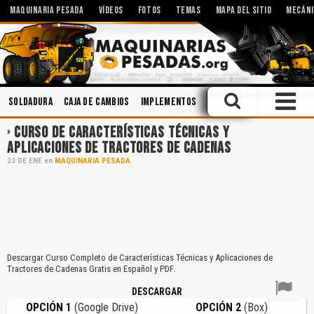
MAQUINARIA PESADA
VÍDEOS
FOTOS
TEMAS
MAPA DEL SITIO
MECÁNI
Soldadura
Caja de Cambios
Implementos
Ingeniería
Cucharones
CURSO DE CARACTERÍSTICAS TÉCNICAS Y
APLICACIONES DE TRACTORES DE CADENAS
23
DE
ENE
en
MAQUINARIA PESADA
Descargar Curso Completo de Características Técnicas y Aplicaciones de
Tractores de Cadenas Gratis en Español y PDF.
DESCARGAR
OPCIÓN 1
(Google Drive)
OPCIÓN 2
(Box)