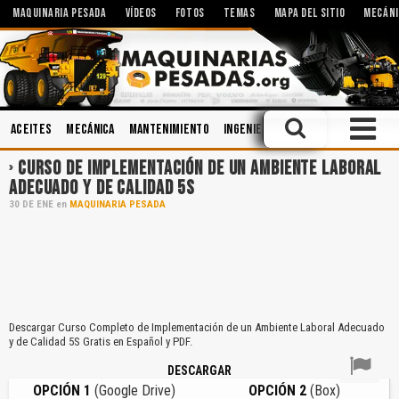
MAQUINARIA PESADA
VÍDEOS
FOTOS
TEMAS
MAPA DEL SITIO
MECÁNI
Aceites
Mecánica
Mantenimiento
Ingeniería
Accidentes
Imple
CURSO DE IMPLEMENTACIÓN DE UN AMBIENTE LABORAL
ADECUADO Y DE CALIDAD 5S
30
DE
ENE
en
MAQUINARIA PESADA
Descargar Curso Completo de Implementación de un Ambiente Laboral Adecuado
y de Calidad 5S Gratis en Español y PDF.
DESCARGAR
OPCIÓN 1
(Google Drive)
OPCIÓN 2
(Box)