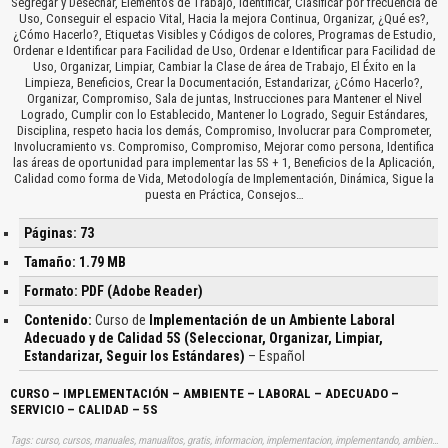
Segregar y Desechar, Elementos de Trabajo, Identificar, Clasificar por frecuencia de
Uso, Conseguir el espacio Vital, Hacia la mejora Continua, Organizar, ¿Qué es?,
¿Cómo Hacerlo?, Etiquetas Visibles y Códigos de colores, Programas de Estudio,
Ordenar e Identificar para Facilidad de Uso, Ordenar e Identificar para Facilidad de
Uso, Organizar, Limpiar, Cambiar la Clase de área de Trabajo, El Éxito en la
Limpieza, Beneficios, Crear la Documentación, Estandarizar, ¿Cómo Hacerlo?,
Organizar, Compromiso, Sala de juntas, Instrucciones para Mantener el Nivel
Logrado, Cumplir con lo Establecido, Mantener lo Logrado, Seguir Estándares,
Disciplina, respeto hacia los demás, Compromiso, Involucrar para Comprometer,
Involucramiento vs. Compromiso, Compromiso, Mejorar como persona, Identifica
las áreas de oportunidad para implementar las 5S + 1, Beneficios de la Aplicación,
Calidad como forma de Vida, Metodología de Implementación, Dinámica, Sigue la
puesta en Práctica, Consejos…
Páginas: 73
Tamaño: 1.79 MB
Formato: PDF (Adobe Reader)
Contenido:
Curso de
Implementación de un Ambiente Laboral
Adecuado y de Calidad 5S (Seleccionar, Organizar, Limpiar,
Estandarizar, Seguir los Estándares)
– Español
CURSO – IMPLEMENTACIÓN – AMBIENTE – LABORAL – ADECUADO –
SERVICIO – CALIDAD – 5S
Tags: curso, cursos, manuales, manualitos, gratis, informacion, implementacion, implementando, ambientes, laborals, adecuados, trabajos, talleres, aprender, descargas