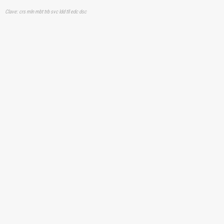
Clave: crs mln mbt trb svc ldd tll edc dsc