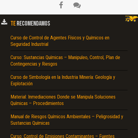
TE
RECOMENDAMOS
Curso de Control de Agentes Físicos y Químicos en
Seguridad Industrial
Curso: Sustancias Químicas – Manipuleo, Control, Plan de
Contingencias y Riesgos
El Título es incorrecto según el contenido.
Curso de Simbología en la Industria Minería: Geología y
Explotación
Texto o Imagen de portada son erróneos.
Material: Inmediaciones Donde se Manipula Soluciones
No carga o no se visualiza el contenido.
Químicas – Procedimientos
Reportar otro tipo de error...
Manual de Riesgos Químicos Ambientales – Peligrosidad y
Sustancias Químicas
Curso: Control de Emisiones Contaminantes – Fuentes