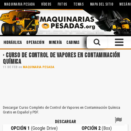
MAQUINARIA PESADA
VÍDEOS
FOTOS
TEMAS
MAPA DEL SITIO
MECÁNI
Hidráulica
Operación
Minería
Cabinas
Manejo Defensivo
Seguri
CURSO DE CONTROL DE VAPORES EN CONTAMINACIÓN
QUÍMICA
11
DE
FEB
en
MAQUINARIA PESADA
Descargar Curso Completo de Control de Vapores en Contaminación Química
Gratis en Español y PDF.
DESCARGAR
OPCIÓN 1
(Google Drive)
OPCIÓN 2
(Box)