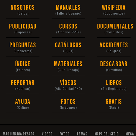
Nosotros
Manuales
Wikipedia
(Datos)
(Taller y Usuario)
(Documentos)
Publicidad
Cursos
Documentales
(Empresas)
(Archivos PPTs)
(Completos)
Preguntas
Catálogos
Accidentes
(Frecuentes)
(PDFs)
(Peligros)
Índice
Materiales
Descargar
(Enlaces)
(Guía Trabajo)
(Gratuitos)
Reportar
Vídeos
Libros
(Notificar)
(Alta Calidad FHD)
(Sin Registrarse)
Ayuda
Fotos
Gratis
(Online)
(Imágenes)
(Bajar)
Maquinaria Pesada
Vídeos
Fotos
Temas
Mapa del Sitio
Mecán