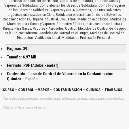
Técnicas para control de emisión, Vapores de Soldadura, Tipos de Gases y
Vapores de Soldadura, Como afectan los Gases de Soldadura, Como Protegerse
de los Gases de Soldadura, Vapores y OSHA, Solventes, Los Diez solventes
orgánicos más usados en Chile, Rotulación e Identificación de los Solventes,
Recomendaciones, Higiene Industrial, Evaluación, Medición exposición, Medios de
Muestreo para Gases y Vapores, Sorbentes Sólidos, Instrumentos de Lectura
Directa Para Gases, Vapores y Aerosoles, Control, Métodos de Control de Riesgos
en la Higiene Industrial, Medidas de Control en el Origen, Medidas de Control de
Dispersión, Ventilación Local, Medidas de Protección Personal…
Páginas: 39
Tamaño: 6.97 MB
Formato: PDF (Adobe Reader)
Contenido:
Curso de
Control de Vapores en la Contaminación
Química
– Español
CURSO – CONTROL – VAPOR – CONTAMINACIÓN – QUÍMICA – TRABAJOS
Tags: curso, cursos, manuales, manualitos, gratis, informacion, controles, vaporizacion, contaminacion, quimica, quimicos, quimicas, contaminaciones, aprender, descargas
Clave: crs crl vpr ctm qmc trb edc dsc