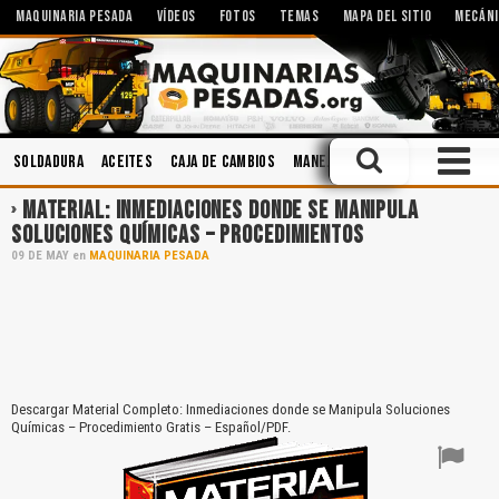
MAQUINARIA PESADA
VÍDEOS
FOTOS
TEMAS
MAPA DEL SITIO
MECÁNI
Soldadura
Aceites
Caja de Cambios
Manejo Defensivo
Operación
MATERIAL: INMEDIACIONES DONDE SE MANIPULA
SOLUCIONES QUÍMICAS – PROCEDIMIENTOS
09
DE
MAY
en
MAQUINARIA PESADA
Descargar Material Completo: Inmediaciones donde se Manipula Soluciones
Químicas – Procedimiento Gratis – Español/PDF.