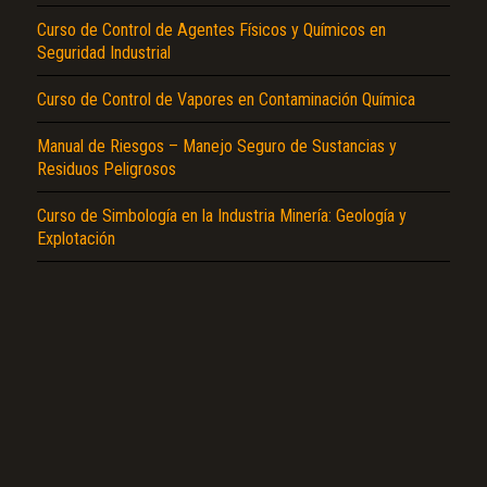
Curso de Control de Agentes Físicos y Químicos en
Seguridad Industrial
Curso de Control de Vapores en Contaminación Química
El Título es incorrecto según el contenido.
Manual de Riesgos – Manejo Seguro de Sustancias y
Residuos Peligrosos
Texto o Imagen de portada son erróneos.
Curso de Simbología en la Industria Minería: Geología y
No carga o no se visualiza el contenido.
Explotación
Reportar otro tipo de error...