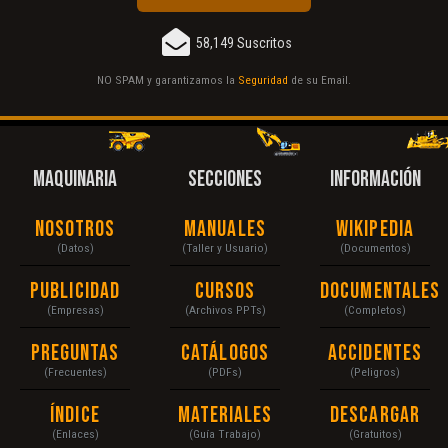
58,149 Suscritos
NO SPAM y garantizamos la
Seguridad
de su Email.
MAQUINARIA
SECCIONES
INFORMACIÓN
Nosotros
Manuales
Wikipedia
(Datos)
(Taller y Usuario)
(Documentos)
Publicidad
Cursos
Documentales
(Empresas)
(Archivos PPTs)
(Completos)
Preguntas
Catálogos
Accidentes
(Frecuentes)
(PDFs)
(Peligros)
Índice
Materiales
Descargar
(Enlaces)
(Guía Trabajo)
(Gratuitos)