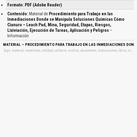
Formato: PDF (Adobe Reader)
Contenido:
Material de
Procedimiento para Trabajo en las
Inmediaciones Donde se Manipula Soluciones Químicas Cómo
Cianuro – Leach Pad, Mina, Seguridad, Etapas, Riesgos,
Lixiviación, Ejecución de Tareas, Aplicación y Peligros
–
Información
MATERIAL – PROCEDIMIENTO PARA TRABAJO EN LAS INMEDIACIONES DONDE 
Tags: material, materiales, utilidad, utilitario, archivo, documento, instrucciones, libros, instrucción, gratuito, gratuitos, capacitación, capacitaciones, información, datos, gratis, descargar, procedimientos, trabajos, inmediaciones, dondes, manipulas, soluciones, quimicas, comos, cianuros, leach, pades, minas, seguridades, etapas, riesgos, lixiviaciones, ejecuciones, tareas, aplicaciones, peligros, aprender, descargas