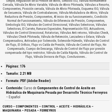
Simple, Regulación de la Presión de Alivio, Símbolo ISO, Válvula Normalmente
Cerrada, Válvula De Alivio Variable, Válvula de Alivio Piloteada, Válvulas a Resorte,
Componentes, Posición cerrada, Válvula de Alivio Piloteada, Esquema ISO, Válvula
de Secuencia, Válvula de Contrabalanceo, Válvula Moduladora de Alivio, Válvula
Reductora de Presión, Componentes, Al inicio de su funcionamiento, Condición
Normal de Funcionamiento, Válvula de Diferencia de Presión, Componentes,
Simbología ISO, Válvulas de Control Direccional, Válvulas Selectoras, Válvulas
Selectoras, El Carrete, Ranuras Especiales, Representación ISO, Actuadores,
Válvulas de Control Direccional, Rotatorias, Válvulas Anti retorno, Válvulas Check,
Válvulas Check Piloteada, Válvula de Retención, Lanzadera o Enlace, Válvula
Compensadora, Activadas por Solenoide, Solenoide Húmedo, Válvulas de Control
de Flujo, El Orificio, Flujo vs Caída de Presión, Válvula de Control de Flujo, No
Compensado, Cuerpo de Descarga, Válvula de Control de Flujo por presión
compensada del tipo restrictor, Válvula de Caída Rápida, Válvula de Control de
Flujo, Válvula Divisora de Flujo, Conclusiones…
Páginas: 176
Tamaño: 2.21 MB
Formato: PDF (Adobe Reader)
Contenido:
Curso de
Componentes de Control de Aceite en
Hidráulica de Maquinaria Pesada por Desarrollo Técnico Ferreyros
– Español
CURSO – COMPONENTES – CONTROL – ACEITE – HIDRÁULICA –
MAQUINARIA – PESADA – FERREYROS