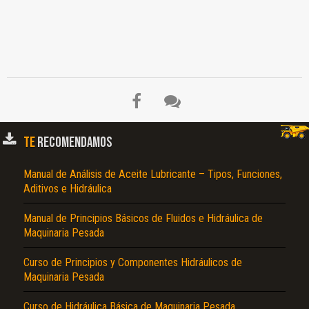
TE
RECOMENDAMOS
Manual de Análisis de Aceite Lubricante – Tipos, Funciones,
Aditivos e Hidráulica
El Título es incorrecto según el contenido.
Manual de Principios Básicos de Fluidos e Hidráulica de
Maquinaria Pesada
Texto o Imagen de portada son erróneos.
No carga o no se visualiza el contenido.
Curso de Principios y Componentes Hidráulicos de
Maquinaria Pesada
Reportar otro tipo de error...
Curso de Hidráulica Básica de Maquinaria Pesada