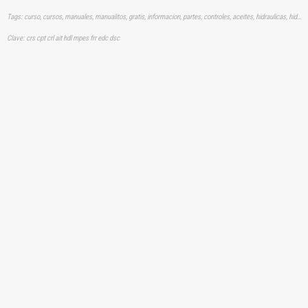
Tags: curso, cursos, manuales, manualitos, gratis, informacion, partes, controles, aceites, hidraulicas, hidraulicos, hidráulicas, hidráulicos, aprender, descargas
Clave: crs cpt crl ait hdl mpes frr edc dsc