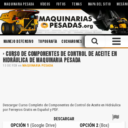
MAQUINARIA PESADA
VÍDEOS
FOTOS
TEMAS
MAPA DEL SITIO
MECÁNI
Manejo Defensivo
Topografía
Cucharones
Hidráulica
Ingeniería
CURSO DE COMPONENTES DE CONTROL DE ACEITE EN
HIDRÁULICA DE MAQUINARIA PESADA
13
DE
FEB
en
MAQUINARIA PESADA
Descargar Curso Completo de Componentes de Control de Aceite en Hidráulica
por Ferreyros Gratis en Español y PDF.
DESCARGAR
OPCIÓN 1
(Google Drive)
OPCIÓN 2
(Box)