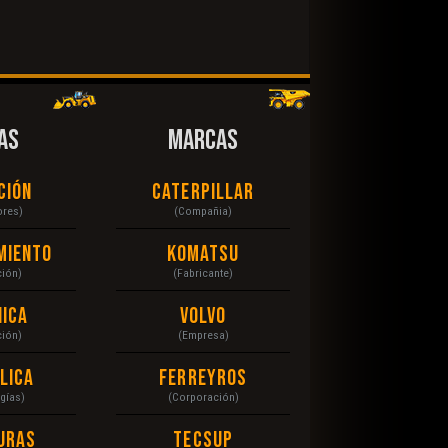
AS
MARCAS
ción
Caterpillar
ores)
(Compañia)
miento
Komatsu
ción)
(Fabricante)
ica
Volvo
ción)
(Empresa)
lica
Ferreyros
gías)
(Corporación)
uras
Tecsup