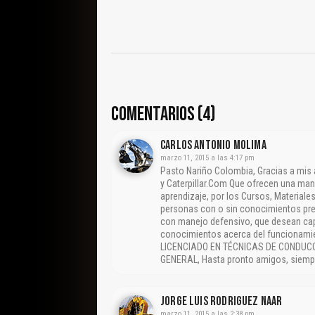
COMENTARIOS (4)
CARLOS ANTONIO MOLIMA
marzo 11, 2015 a las 4:17 pm
Pasto Nariño Colombia, Gracias a mis
y Caterpillar.Com Que ofrecen una ma
aprendizaje, por los Cursos, Materiale
personas con o sin conocimientos pre
con manejo defensivo, que desean capa
conocimientos acerca del funcionamie
LICENCIADO EN TÉCNICAS DE CONDUC
GENERAL, Hasta pronto amigos, siempre
Jorge Luis Rodriguez Naar
marzo 11, 2015 a las 2:38 pm