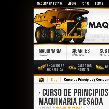
MAQUINARIA PESADA
VÍDEOS
FOTOS
TEMAS
MAQUINARIA
GIGANTES
SUB
PESADA
MÁQUINAS
MINERÍ
Excavadora
Cargador
Re
Hidráulica
Frontal
Inicio
Blog
Curso de Principios y Compon
CURSO DE PRINCIPIO
MAQUINARIA PESADA
10
DE
MAR
en
MAQUINARIA PESADA