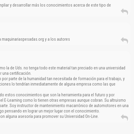
pliar y desarrollar más los conocimientos acerca de este tipo de
 a maquinariaspesadas.org y a los autores
mo la de Uds. no tenga todo este material tan preciado en una universidad
 una certificación.
 por parte de la humanidad tan necesitada de formación para el trabajo, y
cciones lo tendrían inmediatamente de alguna empresa como las que
o estos conocimientos que son la herramienta para el futuro y por
n el E-Learning como lo tienen otras empresas aunque cobran. Su altruismo
i parte. Soy instructor de mantenimiento macarrónico de automotores en una
igo pensando en lograr un mejor lugar con el conocimiento.
con alguna asesoría para promover su Universidad On-Line.