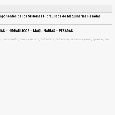
omponentes de los Sistemas Hidráulicos de Maquinarias Pesadas
–
MAS – HIDRÁULICOS – MAQUINARIAS – PESADAS
Tags: curso, cursos, manuales, manualitos, gratis, informacion, fundamentos, basicas, basicos, hidraulicos, hidraulicas, hidraulica, partes, aprender, descargas