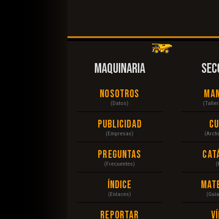
MAQUINARIA
SEC
Nosotros
Ma
(Datos)
(Talle
Publicidad
C
(Empresas)
(Arch
Preguntas
Cat
(Frecuentes)
(
Índice
Mat
(Enlaces)
(Guí
Reportar
V