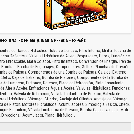
OFESIONALES EN MAQUINARIA PESADA – ESPAÑOL
tes del Tanque Hidráulico, Tubo de Llenado, Filtro Interno, Mirilla, Tubería de
cha Deflectora, Válvula Hidráulica de Alivio, Respiradero, Filtros, Función de
 Filtro Enroscable, Malla Colador, Filtro Imantado, Conversión de Energía, Tren de
de Bombas, Bomba de Engranajes, Componentes, Sellos, Planchas de Presión,
Bomba de Paletas, Componentes de una Bomba de Paletas, Caja del Extremo,
tas, Sello, Caja del Extremo, Bomba de Pistones, Componentes de la Bomba de
ca de Lumbrera, Pistones, Retenes, Placa de Retracción, Plato Basculante,
 de Aire a Aceite, Enfriador de Agua a Aceite, Válvulas Hidráulicas, Funciones,
ectora, Válvula de Retención, Válvula Reductora de Presión, Válvula de
es Hidráulicos, Vástago, Cilindro, Anclaje del Cilindro, Anclaje del Vástago,
rca de Pistón, Motores Hidráulicos, Acumuladores, Simbología Básica, Check,
Tanque Hidráulico, Válvula Limitadora de Presión, Bomba Caudal variable, Motor
a Direccional, Acumulador, Plano Hidráulico…