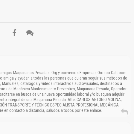
El Título es incorrecto según el contenido.
Texto o Imagen de portada son erróneos.
No carga o no se visualiza el contenido.
Reportar otro tipo de error...
 amigos Maquinarias Pesadas. Org y convenios Empresas Orosco Catt.com.
no amiga y ayudan a todas las personas que quieran seguir sus métodos de
s, Manuales, catálogos y vídeos interactivos audiovisuales, destinados a
vios de Mecánica Mantenimiento Preventivo, Maquinaria Pesada, Operador
citarse en busca de una nueva oportunidad laboral y/o busquen adquirir
nto integral de una Maquinaria Pesada. Atte; CARLOS ANTONIO MOLINA,
CIÓN TRANSPORTE Y TÉCNICO ESPECIALISTA PROFESIONAL MECÁNICA
 en contacto a distancia, saludos a todos por este enlace.