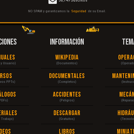
NO SPAM y garantizamos la
Seguridad
de su Email.
CIONES
INFORMACIÓN
TEM
nuales
Wikipedia
Opera
r y Usuario)
(Documentos)
(Operad
ursos
Documentales
Manteni
ivos PPTs)
(Completos)
(Instruc
álogos
Accidentes
Mecán
PDFs)
(Peligros)
(Repara
eriales
Descargar
Hidráu
a Trabajo)
(Gratuitos)
(Tecnolo
ídeos
Libros
Miniat