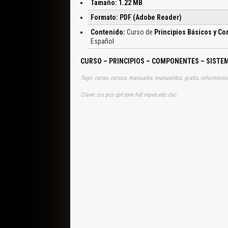
Tamaño: 1.22 MB
Formato: PDF (Adobe Reader)
Contenido:
Curso de
Principios Básicos y C
Español
CURSO – PRINCIPIOS – COMPONENTES – SISTE
Clave: crs pcs cpt ssm hdl mpes edc dsc