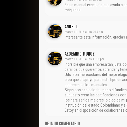
Es un manual excelente que ayuda a am
máquinas.
Ángel L.
marzo 11, 2015 a las 9:15 am
Interesante esta información, gracias
Aegemiro Munoz
marzo 10, 2015 a las 11:16 pm
Increíble que una empresa tan justa co
para los que queremos aprender y tener
Uds. son merecedores del mejor elogio
creo que el apoyo para este tipo de a
aparecen en los manuales.
Sigan con ese calor humano difundiend
supuesto crear las certificaciones co
los hará ser los mejores lo digo de m
Institución del estado Colombiano y s
Estoy en disposición de colaborarles 
DEJA UN COMENTARIO