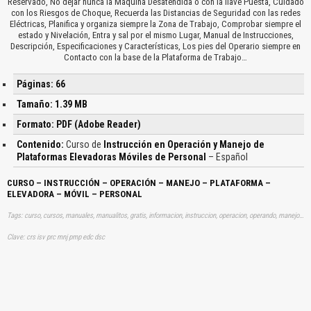
Reservado, No dejar nunca la Máquina Desatendida o con la llave Puesta, Cuidado
con los Riesgos de Choque, Recuerda las Distancias de Seguridad con las redes
Eléctricas, Planifica y organiza siempre la Zona de Trabajo, Comprobar siempre el
estado y Nivelación, Entra y sal por el mismo Lugar, Manual de Instrucciones,
Descripción, Especificaciones y Características, Los pies del Operario siempre en
Contacto con la base de la Plataforma de Trabajo…
Páginas: 66
Tamaño: 1.39 MB
Formato: PDF (Adobe Reader)
Contenido:
Curso de
Instrucción en Operación y Manejo de
Plataformas Elevadoras Móviles de Personal
– Español
CURSO – INSTRUCCIÓN – OPERACIÓN – MANEJO – PLATAFORMA –
ELEVADORA – MÓVIL – PERSONAL
Tags: curso, cursos, manuales, manualitos, gratis, informacion, instruccion, operacion, operando, manejos, elevadores, moviles, mobiles, trabajadores, aprender, descargas
Clave: crs isv prc mnj pmp edc dsc