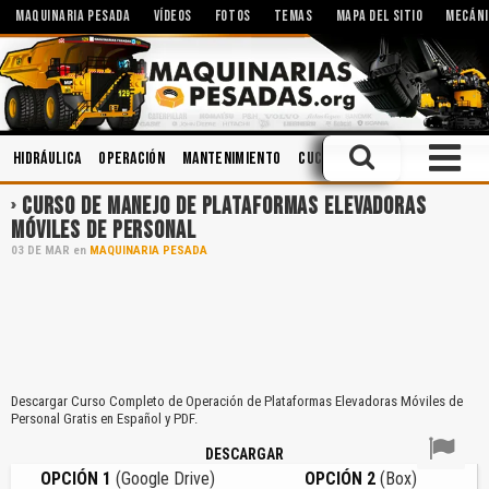
MAQUINARIA PESADA
VÍDEOS
FOTOS
TEMAS
MAPA DEL SITIO
MECÁNI
Hidráulica
Operación
Mantenimiento
Cucharones
Manejo Defens
CURSO DE MANEJO DE PLATAFORMAS ELEVADORAS
MÓVILES DE PERSONAL
03
DE
MAR
en
MAQUINARIA PESADA
Descargar Curso Completo de Operación de Plataformas Elevadoras Móviles de
Personal Gratis en Español y PDF.
DESCARGAR
OPCIÓN 1
(Google Drive)
OPCIÓN 2
(Box)