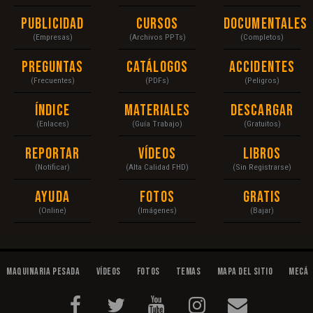
Publicidad
Cursos
Documentales
(Empresas)
(Archivos PPTs)
(Completos)
Preguntas
Catálogos
Accidentes
(Frecuentes)
(PDFs)
(Peligros)
Índice
Materiales
Descargar
(Enlaces)
(Guía Trabajo)
(Gratuitos)
Reportar
Vídeos
Libros
(Notificar)
(Alta Calidad FHD)
(Sin Registrarse)
Ayuda
Fotos
Gratis
(Online)
(Imágenes)
(Bajar)
Maquinaria Pesada
Vídeos
Fotos
Temas
Mapa del Sitio
Mecán