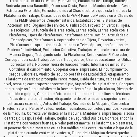
Trabajo, Estructura Extensible y un Chasis, Plataforma de Trabajo, Bandeja
Rodeada por una Barandilla, O por una Cesta, Panel de Mandos desde la Cesta,
Estructura Extensible, Estructura unida al Chasis sobre la que está Instalada la
Plataforma de Trabajo, Chasis, base de la PEMP, Panel de Mandos en el Chasis de
la PEMP, Elementos Complementarios, Estabilizadores, Sistemas de
Accionamiento, Órganos de servicio, Clasificación, Proyección Vertical, Tijera,
Telescópicas, En función de la Traslación, La traslación, La traslación con la
Plataforma, Tipos de Plataformas, Plataformas sobre Camión, Articuladas o
Telescópicas, Plataformas Autopropulsadas de Tijera, Elevación vertical,
Plataformas autopropulsadas Articuladas o Telescópicas, Los Equipos de
Protección Individual, Protección Colectiva, Trabajos temporales en altura de
Manera Segura, Trabajando sobre la Plataforma, Señalización, El Operador,
Corresponde a cada Trabajador, Los Trabajadores, Usar adecuadamente, Utilizar
correctamente, No poner fuera de funcionamiento, Informar de inmediato,
Contribuir al cumplimiento, Cooperar con el empresario, El Incumplimiento,
Riesgos Laborales, Vuelco del equipo por falta de Estabilidad, Atrapamiento,
Plataforma de trabajo protegida Parcialmente, Caída de altura, caídas al mismo
nivel, resbalar, caer, tropezar, torcerse el pie, Superficie de la plataforma, Choques
contra objetos fijos o móviles en la fase de elevación de la plataforma, Riesgo de
colisión o golpes, Contacto eléctrico directo o indirecto con líneas eléctricas
aéreas de alta o baja tensión, Atrapamiento de extremidades superiores en la
estructura extensible, Antes del Trabajo, Revisión de la Máquina, Comprobar
Niveles, Batería, Partes Móviles, ruedas, neumáticos, controles y mandos, Revisión
de la máquina, Correcta Señalística en la máquina, Mantener siempre limpia la zona
de trabajo, Después del Trabajo, Reglas de Seguridad Básicas, No trabajar con la
Plataforma con Vientos fuertes, Nivelar perfectamente la Plataforma, No sentarse,
ni ponerse de pie o montarse en las barandillas de la cesta, No subir o bajar de la
plataforma cuando está en Movimiento, El uso de la Máquina deberá quedar