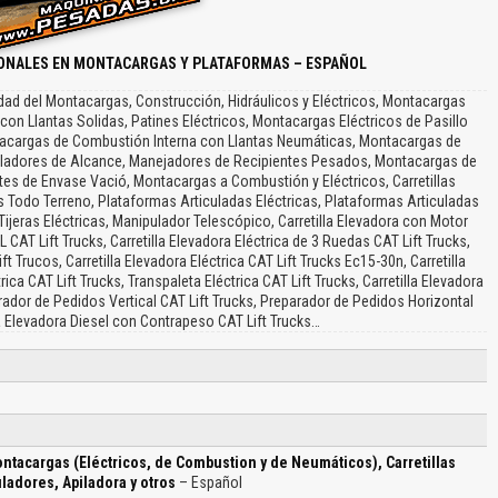
IONALES EN MONTACARGAS Y PLATAFORMAS – ESPAÑOL
d del Montacargas, Construcción, Hidráulicos y Eléctricos, Montacargas
on Llantas Solidas, Patines Eléctricos, Montacargas Eléctricos de Pasillo
tacargas de Combustión Interna con Llantas Neumáticas, Montacargas de
iladores de Alcance, Manejadores de Recipientes Pesados, Montacargas de
es de Envase Vació, Montacargas a Combustión y Eléctricos, Carretillas
llas Todo Terreno, Plataformas Articuladas Eléctricas, Plataformas Articuladas
Tijeras Eléctricas, Manipulador Telescópico, Carretilla Elevadora con Motor
L CAT Lift Trucks, Carretilla Elevadora Eléctrica de 3 Ruedas CAT Lift Trucks,
ft Trucos, Carretilla Elevadora Eléctrica CAT Lift Trucks Ec15-30n, Carretilla
rica CAT Lift Trucks, Transpaleta Eléctrica CAT Lift Trucks, Carretilla Elevadora
arador de Pedidos Vertical CAT Lift Trucks, Preparador de Pedidos Horizontal
lla Elevadora Diesel con Contrapeso CAT Lift Trucks…
tacargas (Eléctricos, de Combustion y de Neumáticos), Carretillas
ladores, Apiladora y otros
– Español