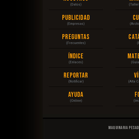
(Datos)
(Talle
Publicidad
C
(Empresas)
(Arch
Preguntas
Cat
(Frecuentes)
(
Índice
Mat
(Enlaces)
(Guí
Reportar
V
(Notificar)
(Alta 
Ayuda
F
(Online)
(Im
Maquinaria Pesa