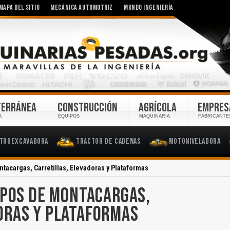
MAPA DEL SITIO
MECÁNICA AUTOMOTRIZ
MUNDO INGENIERÍA
TERRÁNEA
CONSTRUCCIÓN
AGRÍCOLA
EMPRES
A
EQUIPOS
MAQUINARIA
FABRICANTE
troexcavadora
Tractor de Cadenas
Motoniveladora
tacargas, Carretillas, Elevadoras y Plataformas
IPOS DE MONTACARGAS,
ORAS Y PLATAFORMAS