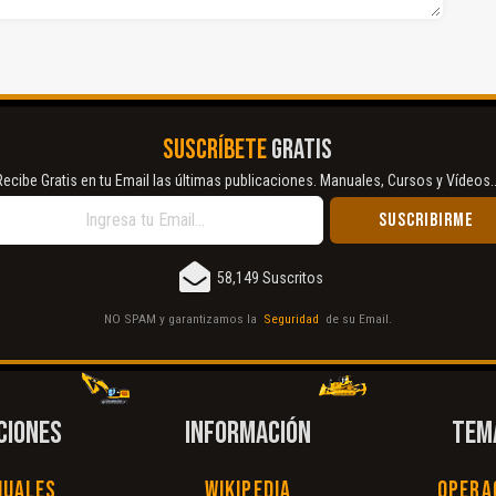
SUSCRÍBETE
GRATIS
Recibe Gratis en tu Email las últimas publicaciones. Manuales, Cursos y Vídeos..
58,149 Suscritos
NO SPAM y garantizamos la
Seguridad
de su Email.
CIONES
INFORMACIÓN
TEM
nuales
Wikipedia
Opera