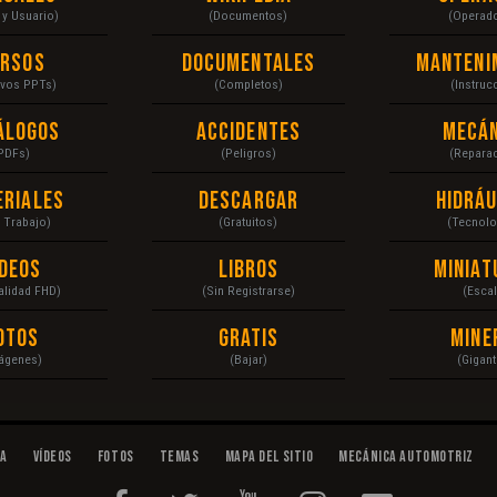
r y Usuario)
(Documentos)
(Operad
ursos
Documentales
Manteni
ivos PPTs)
(Completos)
(Instruc
álogos
Accidentes
Mecán
PDFs)
(Peligros)
(Repara
eriales
Descargar
Hidráu
a Trabajo)
(Gratuitos)
(Tecnolo
ídeos
Libros
Miniat
Calidad FHD)
(Sin Registrarse)
(Escal
otos
Gratis
Mine
ágenes)
(Bajar)
(Gigant
da
Vídeos
Fotos
Temas
Mapa del Sitio
Mecánica Automotriz