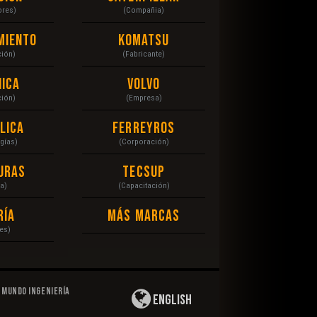
ores)
(Compañia)
miento
Komatsu
ción)
(Fabricante)
ica
Volvo
ción)
(Empresa)
lica
Ferreyros
gías)
(Corporación)
uras
Tecsup
a)
(Capacitación)
ría
Más Marcas
es)
Mundo Ingeniería
English