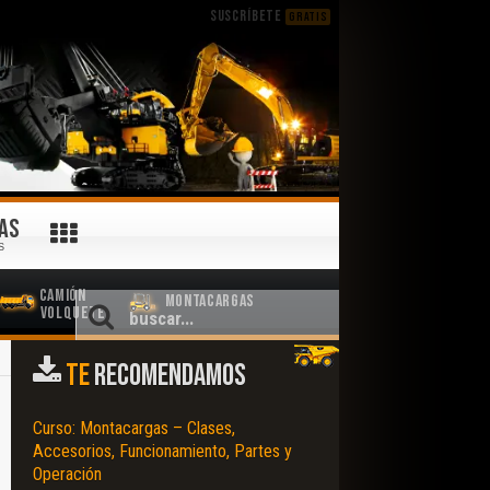
SUSCRÍBETE
GRATIS
AS
S
Camión
Montacargas
Volquete
TE
RECOMENDAMOS
Curso: Montacargas – Clases,
Accesorios, Funcionamiento, Partes y
Operación