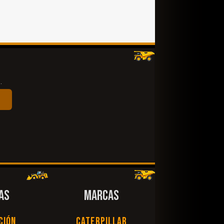
.
AS
MARCAS
ción
Caterpillar