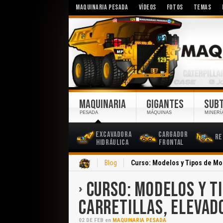
MAQUINARIA PESADA
VÍDEOS
FOTOS
TEMAS
MAQUINARIA
GIGANTES
SUB
PESADA
MÁQUINAS
MINERÍ
Excavadora
Cargador
Re
Hidráulica
Frontal
Inicio
Blog
Curso: Modelos y Tipos de Mon
CURSO: MODELOS Y T
CARRETILLAS, ELEVAD
02
DE
FEB
en
MAQUINARIA PESADA