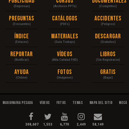
Publicidad
Cursos
Documentales
(Empresas)
(Archivos PPTs)
(Completos)
Preguntas
Catálogos
Accidentes
(Frecuentes)
(PDFs)
(Peligros)
Índice
Materiales
Descargar
(Enlaces)
(Guía Trabajo)
(Gratuitos)
Reportar
Vídeos
Libros
(Notificar)
(Alta Calidad FHD)
(Sin Registrarse)
Ayuda
Fotos
Gratis
(Online)
(Imágenes)
(Bajar)
Maquinaria Pesada
Vídeos
Fotos
Temas
Mapa del Sitio
Mecán
308,607
1,553
6,770
2,449
58,149