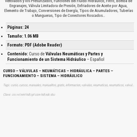
Ventilados y los Presurizados, Funciones del Fluido Hidráulico, Filtro, Bomba de
Engranajes, Válvula Limitadora de Presión, Enfriadores de Aceite por Agua,
Elemento de Trabajo, Conversiones de Energía, Tipos de Acumuladores, Tuberías
o Mangueras, Tipo de Conectores Roscados…
Páginas: 24
Tamaño: 1.06 MB
Formato: PDF (Adobe Reader)
Contenido:
Curso de
Válvulas Neumáticas y Partes y
Funcionamiento de un Sistema Hidráulico
– Español
CURSO – VÁLVULAS – NEUMÁTICAS – HIDRÁULICA – PARTES –
FUNCIONAMIENTO – SISTEMA – HIDRÁULICO
Tags: curso, cursos, manuales, manualitos, gratis, informacion, valvulas, neumaticas, neumaticos, valvula, hidraulica, hidraulico, hidraulicas, hidraulicos, aprender, descargas
Clave: crs vvl nmt hdl cpt ssm hdl edc dsc