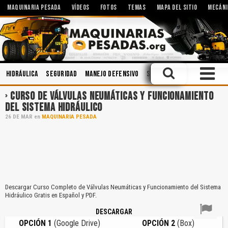
MAQUINARIA PESADA
VÍDEOS
FOTOS
TEMAS
MAPA DEL SITIO
MECÁNI
Hidráulica
Seguridad
Manejo Defensivo
Soldadura
Lubricantes
CURSO DE VÁLVULAS NEUMÁTICAS Y FUNCIONAMIENTO
DEL SISTEMA HIDRÁULICO
26
DE
MAR
en
MAQUINARIA PESADA
Descargar Curso Completo de Válvulas Neumáticas y Funcionamiento del Sistema
Hidráulico Gratis en Español y PDF.
DESCARGAR
OPCIÓN 1
(Google Drive)
OPCIÓN 2
(Box)