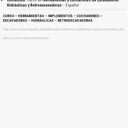
Hidráulicas y Retroexcavadoras
– Español
CURSO – HERRAMIENTAS – IMPLEMENTOS – CUCHARONES –
EXCAVADORAS – HIDRÁULICAS – RETROEXCAVADORAS
Tags: curso, cursos, manuales, manualitos, gratis, informacion, implemento, cucharón, excavadores, hidraulicas, hidraulicos, retroexcavadores, trituradores, demoledores, aprender, descargas
Clave: crs chs hrr mpt exhi reed edc dsc