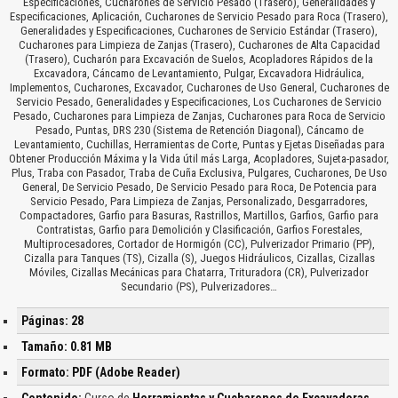
Especificaciones, Cucharones de Servicio Pesado (Trasero), Generalidades y
Especificaciones, Aplicación, Cucharones de Servicio Pesado para Roca (Trasero),
Generalidades y Especificaciones, Cucharones de Servicio Estándar (Trasero),
Cucharones para Limpieza de Zanjas (Trasero), Cucharones de Alta Capacidad
(Trasero), Cucharón para Excavación de Suelos, Acopladores Rápidos de la
Excavadora, Cáncamo de Levantamiento, Pulgar, Excavadora Hidráulica,
Implementos, Cucharones, Excavador, Cucharones de Uso General, Cucharones de
Servicio Pesado, Generalidades y Especificaciones, Los Cucharones de Servicio
Pesado, Cucharones para Limpieza de Zanjas, Cucharones para Roca de Servicio
Pesado, Puntas, DRS 230 (Sistema de Retención Diagonal), Cáncamo de
Levantamiento, Cuchillas, Herramientas de Corte, Puntas y Ejetas Diseñadas para
Obtener Producción Máxima y la Vida útil más Larga, Acopladores, Sujeta-pasador,
Plus, Traba con Pasador, Traba de Cuña Exclusiva, Pulgares, Cucharones, De Uso
General, De Servicio Pesado, De Servicio Pesado para Roca, De Potencia para
Servicio Pesado, Para Limpieza de Zanjas, Personalizado, Desgarradores,
Compactadores, Garfio para Basuras, Rastrillos, Martillos, Garfios, Garfio para
Contratistas, Garfio para Demolición y Clasificación, Garfios Forestales,
Multiprocesadores, Cortador de Hormigón (CC), Pulverizador Primario (PP),
Cizalla para Tanques (TS), Cizalla (S), Juegos Hidráulicos, Cizallas, Cizallas
Móviles, Cizallas Mecánicas para Chatarra, Trituradora (CR), Pulverizador
Secundario (PS), Pulverizadores…
Páginas: 28
Tamaño: 0.81 MB
Formato: PDF (Adobe Reader)
Contenido:
Curso de
Herramientas y Cucharones de Excavadoras