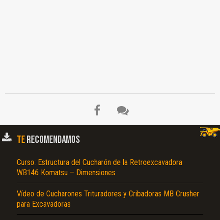
TE
RECOMENDAMOS
Curso: Estructura del Cucharón de la Retroexcavadora
El Título es incorrecto según el contenido.
WB146 Komatsu – Dimensiones
Texto o Imagen de portada son erróneos.
Vídeo de Cucharones Trituradores y Cribadoras MB Crusher
para Excavadoras
No carga o no se visualiza el contenido.