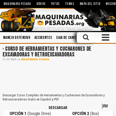
MAQUINARIA PESADA
VÍDEOS
FOTOS
TEMAS
MAPA DEL SITIO
MECÁNI
Manejo Defensivo
Accidentes
Caja de Cambios
Seguridad
Soldad
CURSO DE HERRAMIENTAS Y CUCHARONES DE
EXCAVADORAS Y RETROEXCAVADORAS
21
DE
MAR
en
MAQUINARIA PESADA
Descargar Curso Completo de Herramientas y Cucharones de Excavadoras y
Retroexcavadoras Gratis en Español y PDF.
DESCARGAR
OPCIÓN 1
(Google Drive)
OPCIÓN 2
(Box)