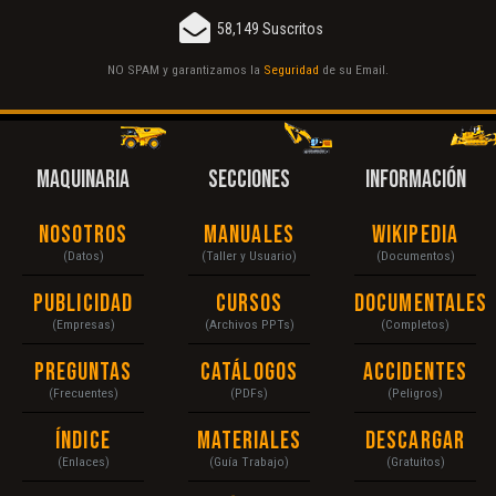
58,149 Suscritos
NO SPAM y garantizamos la
Seguridad
de su Email.
MAQUINARIA
SECCIONES
INFORMACIÓN
Nosotros
Manuales
Wikipedia
(Datos)
(Taller y Usuario)
(Documentos)
Publicidad
Cursos
Documentales
(Empresas)
(Archivos PPTs)
(Completos)
Preguntas
Catálogos
Accidentes
(Frecuentes)
(PDFs)
(Peligros)
Índice
Materiales
Descargar
(Enlaces)
(Guía Trabajo)
(Gratuitos)