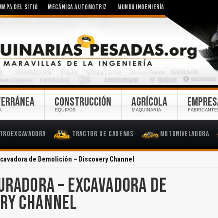
MAPA DEL SITIO
MECÁNICA AUTOMOTRIZ
MUNDO INGENIERÍA
TERRÁNEA
CONSTRUCCIÓN
AGRÍCOLA
EMPRES
A
EQUIPOS
MAQUINARIA
FABRICANTE
troexcavadora
Tractor de Cadenas
Motoniveladora
Excavadora de Demolición – Discovery Channel
URADORA – EXCAVADORA DE
ERY CHANNEL