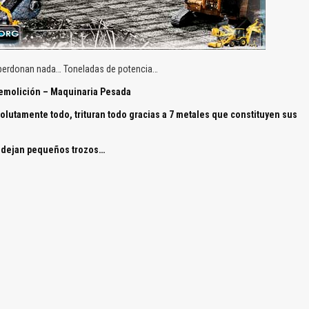
 perdonan nada… Toneladas de potencia…
emolición – Maquinaria Pesada
lutamente todo, trituran todo gracias a 7 metales que constituyen sus
,
dejan pequeños trozos…
El Título es incorrecto según el contenido.
Texto o Imagen de portada son erróneos.