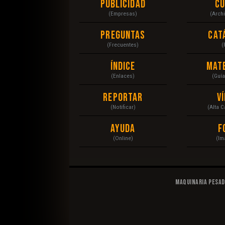
Publicidad
C
(Empresas)
(Arch
Preguntas
Cat
(Frecuentes)
(
Índice
Mat
(Enlaces)
(Guí
Reportar
V
(Notificar)
(Alta 
Ayuda
F
(Online)
(Im
Maquinaria Pesa