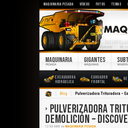
MAQUINARIA PESADA
VÍDEOS
FOTOS
TEMAS
MAQUINARIA
GIGANTES
SUB
PESADA
MÁQUINAS
MINERÍ
Excavadora
Cargador
Re
Hidráulica
Frontal
Inicio
Blog
Pulverizadora Trituradora – 
PULVERIZADORA TRIT
DEMOLICIÓN – DISCOV
12
DE
ABR
en
MAQUINARIA PESADA