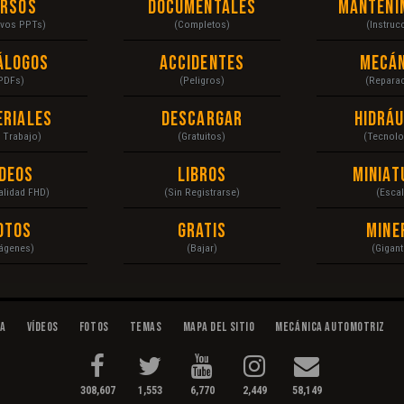
ursos
Documentales
Manteni
ivos PPTs)
(Completos)
(Instruc
álogos
Accidentes
Mecán
PDFs)
(Peligros)
(Repara
eriales
Descargar
Hidráu
a Trabajo)
(Gratuitos)
(Tecnolo
ídeos
Libros
Miniat
Calidad FHD)
(Sin Registrarse)
(Escal
otos
Gratis
Mine
ágenes)
(Bajar)
(Gigant
da
Vídeos
Fotos
Temas
Mapa del Sitio
Mecánica Automotriz
308,607
1,553
6,770
2,449
58,149