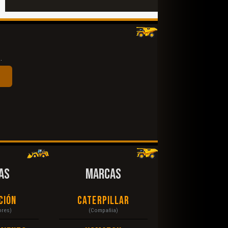
.
AS
MARCAS
ción
Caterpillar
ores)
(Compañia)