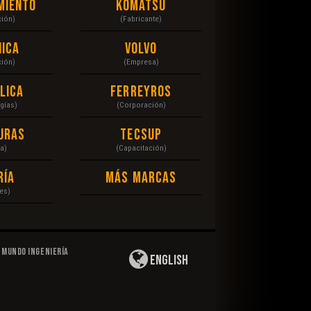
miento
Komatsu
ción)
(Fabricante)
ica
Volvo
ción)
(Empresa)
lica
Ferreyros
gías)
(Corporación)
uras
Tecsup
a)
(Capacitación)
ría
Más Marcas
es)
Mundo Ingeniería
English