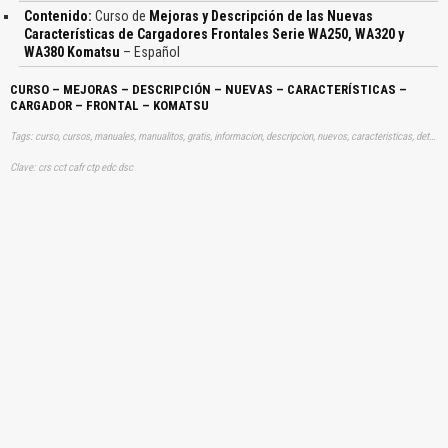
Contenido:
Curso de
Mejoras y Descripción de las Nuevas
Características de Cargadores Frontales Serie WA250, WA320 y
WA380 Komatsu
– Español
CURSO – MEJORAS – DESCRIPCIÓN – NUEVAS – CARACTERÍSTICAS –
CARGADOR – FRONTAL – KOMATSU
Tags: curso, cursos, manuales, manualitos, gratis, informacion, descripcion, nuevos, caracteristicas, detalles, sistemas, cargadoras, palas, aprender, descargas
Clave: crs cct cafr ctp edc dsc