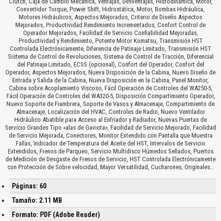
Clutch, Caja de Cambio Mecánica, Ventajas, Desventajas, Hidrodinámica, Motor,
Convertidor Torque, Power Shift, Hidrostática, Motor, Bombas Hidráulica,
Motores Hidráulicos, Aspectos Mejorados, Criterio de Diseño Aspectos
Mejorados, Productividad Rendimiento Incrementados, Confort Control de
Operador Mejorados, Facilidad de Servicio Confiabilidad Mejoradas,
Productividad y Rendimiento, Potente Motor Komatsu, Transmisión HST
Controlada Electrónicamente, Diferencia de Patinaje Limitado, Transmisión HST
Sistema de Control de Revoluciones, Sistema de Control de Tracción, Diferencial
del Patinaje Limitado, ECSS (opcional), Confort del Operador, Confort del
Operador, Aspectos Mejorados, Nueva Disposición de la Cabina, Nuevo Diseño de
Entrada y Salida de la Cabina, Nueva Disposición en la Cabina, Panel Monitor,
Cabina sobre Acoplamiento Viscoso, Fácil Operación de Controles del WA250-5,
Fácil Operación de Controles del WA320-5, Disposición Compartimiento Operador,
Nuevo Soporte de Fiambrera, Soporte de Vasos y Almacenaje, Compartimiento de
Almacenaje, Localización del HVAC, Controles de Radio, Nuevo Ventilador
Hidráulico Abatible para Acceso al Enfriador y Radiador, Nuevas Puertas de
Servicio Grandes Tipo «alas de Gaviota», Facilidad de Servicio Mejorado, Facilidad
de Servicio Mejorada, Conectores, Monitor Extendido con Pantalla que Muestra
Fallas, Indicador de Temperatura del Aceite del HST, Intervalos de Servicio
Extendidos, Frenos de Parqueo, Servicio Multidisco Húmedos Sellados, Puertos
de Medición de Desgaste de Frenos de Servicio, HST Controlada Electrónicamente
con Protección de Sobre velocidad, Mayor Versatilidad, Cucharones, Originales…
Páginas: 60
Tamaño: 2.11 MB
Formato: PDF (Adobe Reader)