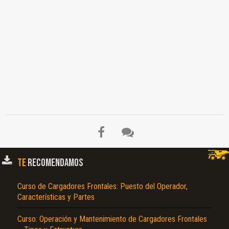
TE
RECOMENDAMOS
El Título es incorrecto según el contenido.
Curso de Cargadores Frontales: Puesto del Operador,
Características y Partes
Texto o Imagen de portada son erróneos.
Curso: Operación y Mantenimiento de Cargadores Frontales
No carga o no se visualiza el contenido.