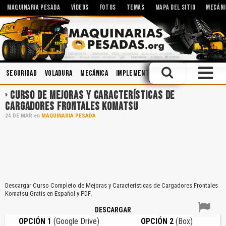
MAQUINARIA PESADA
VÍDEOS
FOTOS
TEMAS
MAPA DEL SITIO
MECÁNI
Seguridad
Voladura
Mecánica
Implementos
Minería
Cucharon
CURSO DE MEJORAS Y CARACTERÍSTICAS DE
CARGADORES FRONTALES KOMATSU
24
DE
MAR
en
MAQUINARIA PESADA
Descargar Curso Completo de Mejoras y Características de Cargadores Frontales
Komatsu Gratis en Español y PDF.
DESCARGAR
OPCIÓN 1
(Google Drive)
OPCIÓN 2
(Box)