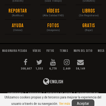
(Enlaces)
(Guía Trabajo)
(Gratuitos)
Reportar
Vídeos
Libros
(Notificar)
(Alta Calidad FHD)
(Sin Registrarse)
Ayuda
Fotos
Gratis
(Online)
(Imágenes)
(Bajar)
Maquinaria Pesada
Vídeos
Fotos
Temas
Mapa del Sitio
Mecán
308,607
1,553
6,770
2,449
58,149
English
Condiciones
|
Privacidad
|
Derechos de Autor
|
Responsabilidad
Utilizamos cookies propias y de terceros para mejorar la experiencia del
© 2020 Maquinaria Pesada. Operación, Mecánica, Mantenimiento...
Aceptar
usuario a través de su navegación.
Ver más