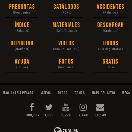
Preguntas
Catálogos
Accidentes
(Frecuentes)
(PDFs)
(Peligros)
Índice
Materiales
Descargar
(Enlaces)
(Guía Trabajo)
(Gratuitos)
Reportar
Vídeos
Libros
(Notificar)
(Alta Calidad FHD)
(Sin Registrarse)
Ayuda
Fotos
Gratis
(Online)
(Imágenes)
(Bajar)
Maquinaria Pesada
Vídeos
Fotos
Temas
Mapa del Sitio
Mecán
308,607
1,553
6,770
2,449
58,149
English