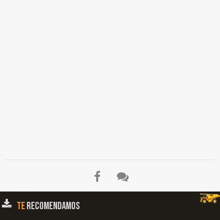
las Articulaciones del Pedal de Freno, Rendimiento del Freno, Medición del
Desgaste del Disco de Freno, Comprobación y Ajuste del Freno de
Estacionamiento, Medición de la Tolerancia del Freno de Estacionamiento,
Parámetros de Medición en el Chasis, Medición y Ajuste de las Palancas de
Control de Volteo y Elevación, Medición de la Presión Hidráulica…
TE
RECOMENDAMOS