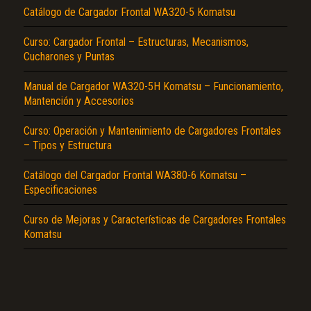
Catálogo de Cargador Frontal WA320-5 Komatsu
Curso: Cargador Frontal – Estructuras, Mecanismos,
Cucharones y Puntas
Manual de Cargador WA320-5H Komatsu – Funcionamiento,
Mantención y Accesorios
El Título es incorrecto según el contenido.
Curso: Operación y Mantenimiento de Cargadores Frontales
– Tipos y Estructura
Texto o Imagen de portada son erróneos.
Catálogo del Cargador Frontal WA380-6 Komatsu –
No carga o no se visualiza el contenido.
Especificaciones
Reportar otro tipo de error...
Curso de Mejoras y Características de Cargadores Frontales
Komatsu