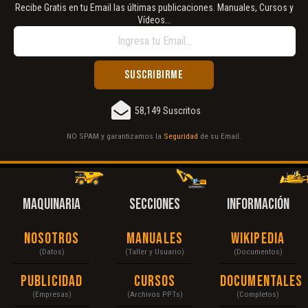
Recibe Gratis en tu Email las últimas publicaciones. Manuales, Cursos y
Vídeos...
58,149 Suscritos
NO SPAM y garantizamos la
Seguridad
de su Email.
MAQUINARIA
SECCIONES
INFORMACIÓN
Nosotros
Manuales
Wikipedia
(Datos)
(Taller y Usuario)
(Documentos)
Publicidad
Cursos
Documentales
(Empresas)
(Archivos PPTs)
(Completos)