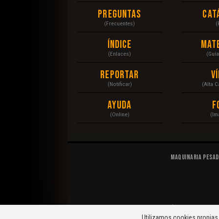
Preguntas
Cat
(Frecuentes)
(
Índice
Mat
(Enlaces)
(Guí
Reportar
V
(Notificar)
(Alta 
Ayuda
F
(Online)
(Im
Maquinaria Pesa
© 2020 Maquinaria Pesada. Operación, Mecánica, Man
Utilizamos cookies propias 