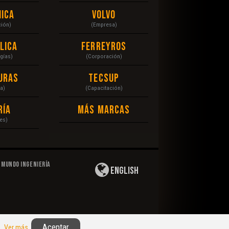
ica
Volvo
ción)
(Empresa)
lica
Ferreyros
gías)
(Corporación)
uras
Tecsup
a)
(Capacitación)
ría
Más Marcas
es)
Mundo Ingeniería
English
Privacidad
|
Derechos de Autor
|
Responsabilidad
Aceptar
n.
Ver más