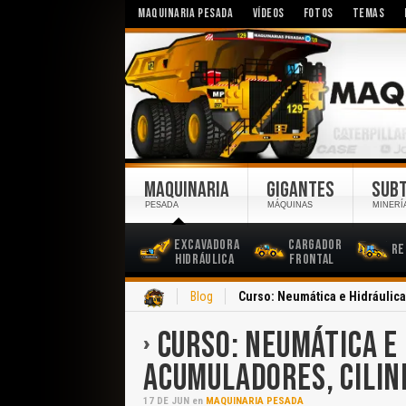
MAQUINARIA PESADA
VÍDEOS
FOTOS
TEMAS
MAQUINARIA
GIGANTES
SUB
PESADA
MÁQUINAS
MINERÍ
Excavadora
Cargador
Re
Hidráulica
Frontal
Inicio
Blog
Curso: Neumática e Hidráulica
CURSO: NEUMÁTICA E 
ACUMULADORES, CILIN
17
DE
JUN
en
MAQUINARIA PESADA