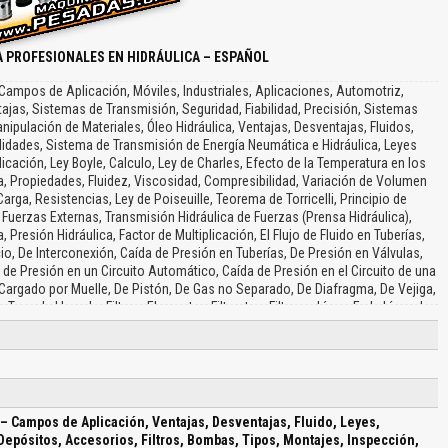
 PROFESIONALES EN HIDRÁULICA – ESPAÑOL
Campos de Aplicación, Móviles, Industriales, Aplicaciones, Automotriz,
ajas, Sistemas de Transmisión, Seguridad, Fiabilidad, Precisión, Sistemas
pulación de Materiales, Óleo Hidráulica, Ventajas, Desventajas, Fluidos,
lidades, Sistema de Transmisión de Energía Neumática e Hidráulica, Leyes
licación, Ley Boyle, Calculo, Ley de Charles, Efecto de la Temperatura en los
ca, Propiedades, Fluidez, Viscosidad, Compresibilidad, Variación de Volumen
arga, Resistencias, Ley de Poiseuille, Teorema de Torricelli, Principio de
Fuerzas Externas, Transmisión Hidráulica de Fuerzas (Prensa Hidráulica),
Presión Hidráulica, Factor de Multiplicación, El Flujo de Fluido en Tuberías,
o, De Interconexión, Caída de Presión en Tuberías, De Presión en Válvulas,
 de Presión en un Circuito Automático, Caída de Presión en el Circuito de una
Cargado por Muelle, De Pistón, De Gas no Separado, De Diafragma, De Vejiga,
pa de Llenado, Filtros, Elementos Filtrantes, Filtro en Línea, En la Línea de
de Retorno, Bombas, Aspiración, Descarga, Clasificación, Cilindrada, Caudal
lazamiento Positivo, Montaje, Por Polea o Engranaje, Admisión y Salida de
y Paletas, Inspección, Reparación, Rearme de Bombas, Instrucciones de
de Pistones, Tolerancias, Terminaciones Superficiales, Bomba " Seco", Bomba
Bombas de Pistones Esféricos, Rotativas de Pistones Axiales, De Williams-
, Consideraciones, Inspección, Puesta en Marcha de las Bombas a Pistones,
– Campos de Aplicación, Ventajas, Desventajas, Fluido, Leyes,
Bomba de Engranajes, De Dientes Internos, Bomba de Lóbulo, De Paletas
epósitos, Accesorios, Filtros, Bombas, Tipos, Montajes, Inspección,