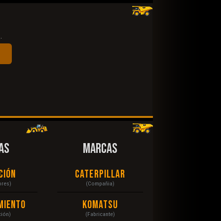
.
AS
MARCAS
ción
Caterpillar
ores)
(Compañia)
miento
Komatsu
ción)
(Fabricante)