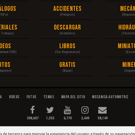
álogos
Accidentes
Mecán
PDFs)
(Peligros)
(Repara
eriales
Descargar
Hidráu
a Trabajo)
(Gratuitos)
(Tecnolo
ídeos
Libros
Miniat
Calidad FHD)
(Sin Registrarse)
(Escal
otos
Gratis
Mine
ágenes)
(Bajar)
(Gigant
da
Vídeos
Fotos
Temas
Mapa del Sitio
Mecánica Automotriz
308,607
1,553
6,770
2,449
58,149
tenimiento...
Condiciones
|
y de terceros para mejorar la experiencia del usuario a través de su navegació