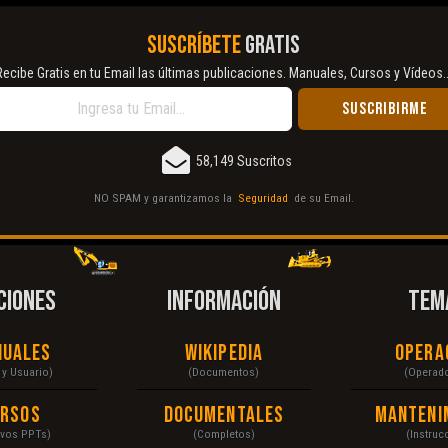
SUSCRÍBETE
GRATIS
Recibe Gratis en tu Email las últimas publicaciones. Manuales, Cursos y Vídeos..
58,149 Suscritos
NO SPAM y garantizamos la
Seguridad
de su Email.
CIONES
INFORMACIÓN
TEM
nuales
Wikipedia
Opera
r y Usuario)
(Documentos)
(Operad
ursos
Documentales
Manteni
ivos PPTs)
(Completos)
(Instruc