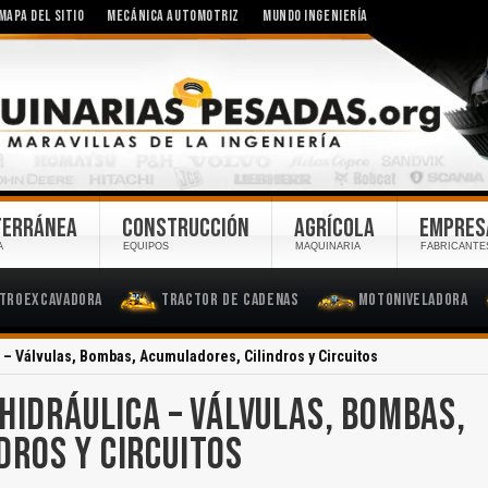
MAPA DEL SITIO
MECÁNICA AUTOMOTRIZ
MUNDO INGENIERÍA
TERRÁNEA
CONSTRUCCIÓN
AGRÍCOLA
EMPRES
A
EQUIPOS
MAQUINARIA
FABRICANTE
troexcavadora
Tractor de Cadenas
Motoniveladora
 – Válvulas, Bombas, Acumuladores, Cilindros y Circuitos
HIDRÁULICA – VÁLVULAS, BOMBAS,
DROS Y CIRCUITOS