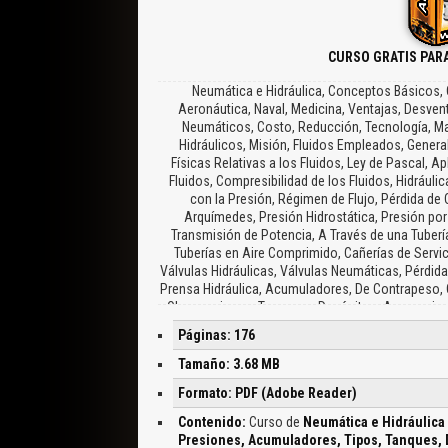
CURSO GRATIS PARA
Neumática e Hidráulica, Conceptos Básicos, 
Aeronáutica, Naval, Medicina, Ventajas, Desvent
Neumáticos, Costo, Reducción, Tecnología, Mani
Hidráulicos, Misión, Fluidos Empleados, Genera
Físicas Relativas a los Fluidos, Ley de Pascal, Ap
Fluidos, Compresibilidad de los Fluidos, Hidráuli
con la Presión, Régimen de Flujo, Pérdida de C
Arquímedes, Presión Hidrostática, Presión por 
Transmisión de Potencia, A Través de una Tubería, 
Tuberías en Aire Comprimido, Cañerías de Servici
Válvulas Hidráulicas, Válvulas Neumáticas, Pérdida
Prensa Hidráulica, Acumuladores, De Contrapeso, 
Observaciones, Tanques y Depósitos, Accesorios, Ta
Presión, En el Retorno por Alivio, En la Línea 
Páginas: 176
Teórico, Rendimiento Volumétrico, Bombas de Desp
Presión, Tolerancias en Bombas de Pistones 
Tamaño: 3.68 MB
Operación, Inversión del Sentido de Giro, Bombas 
Formato: PDF (Adobe Reader)
Hele-Shaw, Bomba Pittler-Thoma, Bomba Oilgear, 
Janney, De Embolo Buzo Axial (" Electráulica" )
Contenido:
Curso de
Neumática e Hidráulica 
Banco de Pruebas y Recepción, Condiciones, 
Presiones, Acumuladores, Tipos, Tanques, D