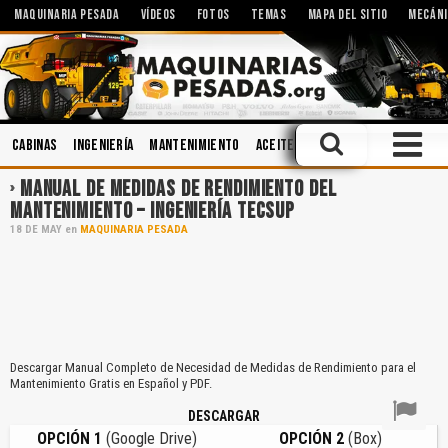
MAQUINARIA PESADA
VÍDEOS
FOTOS
TEMAS
MAPA DEL SITIO
MECÁNI
Cabinas
Ingeniería
Mantenimiento
Aceites
Caja de Cambios
Seg
MANUAL DE MEDIDAS DE RENDIMIENTO DEL
MANTENIMIENTO – INGENIERÍA TECSUP
18
DE
MAY
en
MAQUINARIA PESADA
Descargar Manual Completo de Necesidad de Medidas de Rendimiento para el
Mantenimiento Gratis en Español y PDF.
DESCARGAR
OPCIÓN 1
(Google Drive)
OPCIÓN 2
(Box)