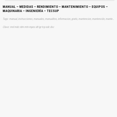
MANUAL – MEDIDAS – RENDIMIENTO – MANTENIMIENTO – EQUIPOS –
MAQUINARIA – INGENIERÍA – TECSUP
Tags: manual, instrucciones, manuales, manualitos, informacion, gratis, mantencion, mantención, mantenimientos, medida, rendición, rendicion, ingenieria, ingenierías, ingenieros, aprender, descargas
Clave: mnl mdc rdm mtn mpes idt igr tcp edc dsc