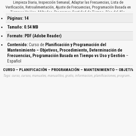
Limpieza Diaria, Inspección Semanal, Adaptar las Frecuencias, Lista de
Verificación, Retroalimentación, Ajuste de Frecuencias, Programación Basada en
Tiempos Vs Uso, Métodos, Programar, Cantidad de Tiempo, Días del Año,
Programación Basada en Tiempos de Vs Uso, Preparación, Piezas, Toneladas,
Páginas: 14
Programación Dinámica, Lista de Verificación, Mayor Flexibilidad, Gestión de
Mantenimiento, Solicitud de Trabajo, Especialistas Disponibles, Equipo
Tamaño: 0.54 MB
Disponible, Supervisor, Planificar, Ejecutar, Tiempo, Base de Datos, Viaje,
Formato: PDF (Adobe Reader)
Preparación, Tolerancia, Programa de Producción, Ficha de Tiempo, Horas
Efectivas, Horas de Retraso…
Contenido:
Curso de
Planificación y Programación del
Mantenimiento – Objetivos, Procedimiento, Determinación de
Frecuencias, Programación Basada en Tiempo vs Uso y Gestión
–
Español
CURSO – PLANIFICACIÓN – PROGRAMACIÓN – MANTENIMIENTO – OBJETIVO
Tags: curso, cursos, manuales, manualitos, gratis, informacion, planificaciones, programaciones, mantenciones, mantención, mantenimientos, procedimientos, determinaciones, tiempos, gestiones, aprender, descargas