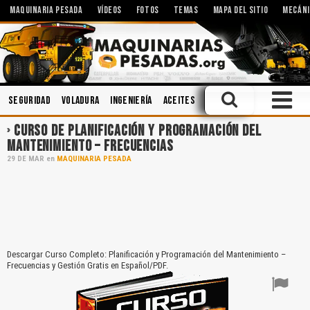
MAQUINARIA PESADA
VÍDEOS
FOTOS
TEMAS
MAPA DEL SITIO
MECÁNI
Seguridad
Voladura
Ingeniería
Aceites
Sistemas Hidráulicos
CURSO DE PLANIFICACIÓN Y PROGRAMACIÓN DEL
MANTENIMIENTO – FRECUENCIAS
29
DE
MAR
en
MAQUINARIA PESADA
Descargar Curso Completo: Planificación y Programación del Mantenimiento –
Frecuencias y Gestión Gratis en Español/PDF.