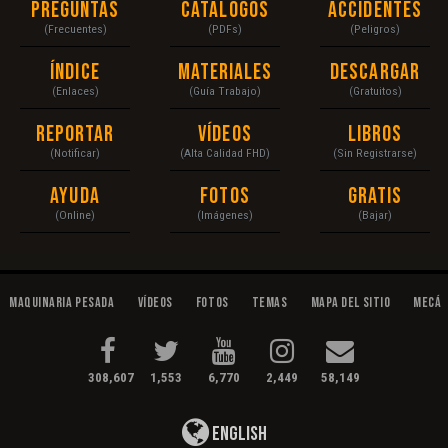
Preguntas
Catálogos
Accidentes
(Frecuentes)
(PDFs)
(Peligros)
Índice
Materiales
Descargar
(Enlaces)
(Guía Trabajo)
(Gratuitos)
Reportar
Vídeos
Libros
(Notificar)
(Alta Calidad FHD)
(Sin Registrarse)
Ayuda
Fotos
Gratis
(Online)
(Imágenes)
(Bajar)
Maquinaria Pesada
Vídeos
Fotos
Temas
Mapa del Sitio
Mecán
308,607
1,553
6,770
2,449
58,149
English