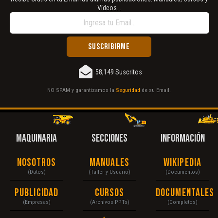
Vídeos...
58,149 Suscritos
NO SPAM y garantizamos la
Seguridad
de su Email.
MAQUINARIA
SECCIONES
INFORMACIÓN
Nosotros
Manuales
Wikipedia
(Datos)
(Taller y Usuario)
(Documentos)
Publicidad
Cursos
Documentales
(Empresas)
(Archivos PPTs)
(Completos)