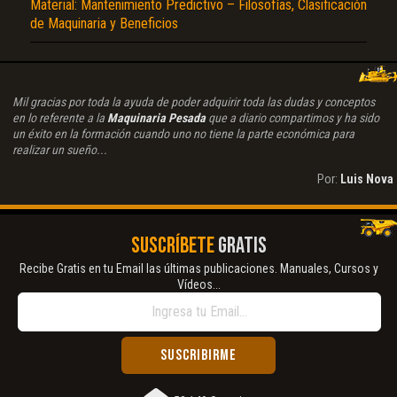
Material: Mantenimiento Predictivo – Filosofías, Clasificación
de Maquinaria y Beneficios
Mil gracias por toda la ayuda de poder adquirir toda las dudas y conceptos
en lo referente a la
Maquinaria Pesada
que a diario compartimos y ha sido
un éxito en la formación cuando uno no tiene la parte económica para
realizar un sueño...
Por:
Luis Nova
SUSCRÍBETE
GRATIS
Recibe Gratis en tu Email las últimas publicaciones. Manuales, Cursos y
Vídeos...