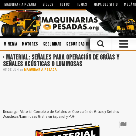
MAQUINARIA PESADA
VÍDEOS
FOTOS
TEMAS
MAPA DEL SITIO
MECÁNI
Minería
Motores
Seguridad
Seguridad Industrial
Lubricantes
MATERIAL: SEÑALES PARA OPERACIÓN DE GRÚAS Y
SEÑALES ACÚSTICAS O LUMINOSAS
05
DE
JUN
en
MAQUINARIA PESADA
Descargar Material Completo de Señales en Operación de Grúas y Señales
Acústicas/Luminosas Gratis en Español y PDF.