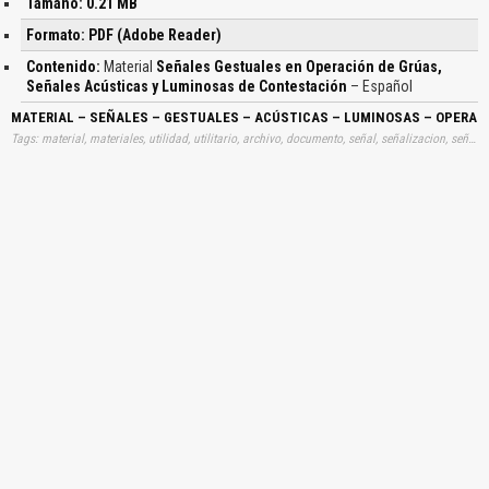
Tamaño: 0.21 MB
Formato: PDF (Adobe Reader)
Contenido:
Material
Señales Gestuales en Operación de Grúas,
Señales Acústicas y Luminosas de Contestación
– Español
MATERIAL – SEÑALES – GESTUALES – ACÚSTICAS – LUMINOSAS – OPERAC
Tags: material, materiales, utilidad, utilitario, archivo, documento, señal, señalizacion, señalización, gestual, gestos, acusticos, acústicos, acusticas, contestacion, operacion, operadores, operador, aprender, descargas