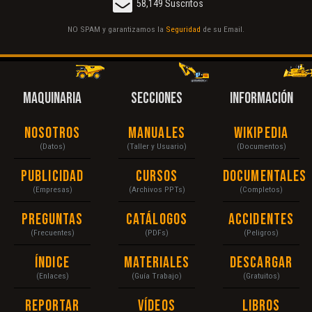
58,149 Suscritos
NO SPAM y garantizamos la
Seguridad
de su Email.
MAQUINARIA
SECCIONES
INFORMACIÓN
Nosotros
Manuales
Wikipedia
(Datos)
(Taller y Usuario)
(Documentos)
Publicidad
Cursos
Documentales
(Empresas)
(Archivos PPTs)
(Completos)
Preguntas
Catálogos
Accidentes
(Frecuentes)
(PDFs)
(Peligros)
Índice
Materiales
Descargar
(Enlaces)
(Guía Trabajo)
(Gratuitos)
Reportar
Vídeos
Libros