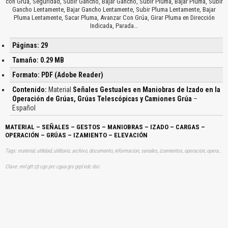
con Grúa, Seguridad, Subir Gancho, Bajar Gancho, Subir Pluma, Bajar Pluma, Subir
Gancho Lentamente, Bajar Gancho Lentamente, Subir Pluma Lentamente, Bajar
Pluma Lentamente, Sacar Pluma, Avanzar Con Grúa, Girar Pluma en Dirección
Indicada, Parada…
Páginas: 29
Tamaño: 0.29 MB
Formato: PDF (Adobe Reader)
Contenido:
Material
Señales Gestuales en Maniobras de Izado en la
Operación de Grúas, Grúas Telescópicas y Camiones Grúa
–
Español
MATERIAL – SEÑALES – GESTOS – MANIOBRAS – IZADO – CARGAS –
OPERACIÓN – GRÚAS – IZAMIENTO – ELEVACIÓN
Tags: material, utilidad, utilitario, archivo, documento, informacion, senales, izamientos, operacion, operaciones, gruas, telescopicas, camion, aprender, descargas
Clave: mrl gtt zjt cgs prc cgua grs grpl edc dsc