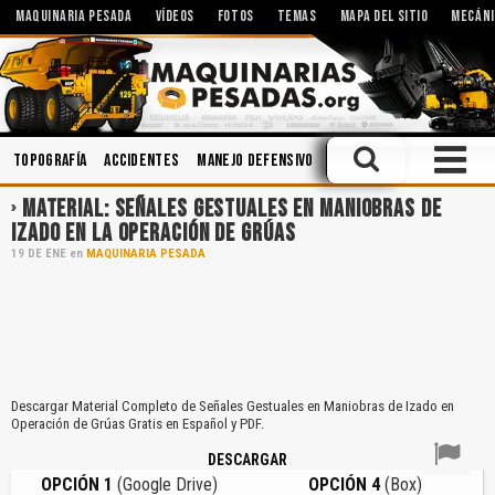
MAQUINARIA PESADA
VÍDEOS
FOTOS
TEMAS
MAPA DEL SITIO
MECÁNI
Topografía
Accidentes
Manejo Defensivo
Seguridad Industrial
MATERIAL: SEÑALES GESTUALES EN MANIOBRAS DE
IZADO EN LA OPERACIÓN DE GRÚAS
19
DE
ENE
en
MAQUINARIA PESADA
Descargar Material Completo de Señales Gestuales en Maniobras de Izado en
Operación de Grúas Gratis en Español y PDF.
DESCARGAR
OPCIÓN 1
(Google Drive)
OPCIÓN 4
(Box)