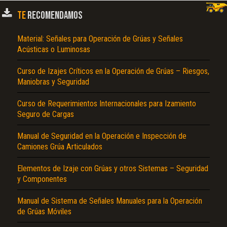
TE
RECOMENDAMOS
Material: Señales para Operación de Grúas y Señales
Acústicas o Luminosas
Curso de Izajes Críticos en la Operación de Grúas – Riesgos,
Maniobras y Seguridad
Curso de Requerimientos Internacionales para Izamiento
Seguro de Cargas
El Título es incorrecto según el contenido.
Texto o Imagen de portada son erróneos.
Manual de Seguridad en la Operación e Inspección de
Camiones Grúa Articulados
No carga o no se visualiza el contenido.
Elementos de Izaje con Grúas y otros Sistemas – Seguridad
Reportar otro tipo de error...
y Componentes
Manual de Sistema de Señales Manuales para la Operación
de Grúas Móviles