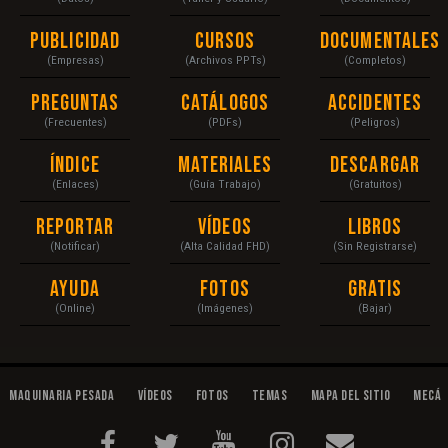
Publicidad
Cursos
Documentales
(Empresas)
(Archivos PPTs)
(Completos)
Preguntas
Catálogos
Accidentes
(Frecuentes)
(PDFs)
(Peligros)
Índice
Materiales
Descargar
(Enlaces)
(Guía Trabajo)
(Gratuitos)
Reportar
Vídeos
Libros
(Notificar)
(Alta Calidad FHD)
(Sin Registrarse)
Ayuda
Fotos
Gratis
(Online)
(Imágenes)
(Bajar)
Maquinaria Pesada
Vídeos
Fotos
Temas
Mapa del Sitio
Mecán