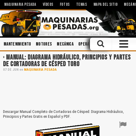
MAQUINARIA PESADA
VÍDEOS
FOTOS
TEMAS
MAPA DEL SITIO
MECÁNI
Mantenimiento
Motores
Mecánica
Operación
Hidráulica
Topog
MANUAL: DIAGRAMA HIDRÁULICO, PRINCIPIOS Y PARTES
DE CORTADORAS DE CÉSPED TORO
07
DE
JUN
en
MAQUINARIA PESADA
Descargar Manual Completo de Cortadoras de Césped: Diagrama Hidráulico,
Principios y Partes Gratis en Español y PDF.