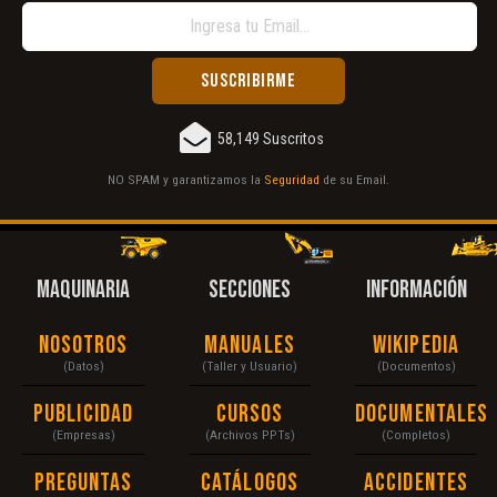
58,149 Suscritos
NO SPAM y garantizamos la
Seguridad
de su Email.
MAQUINARIA
SECCIONES
INFORMACIÓN
Nosotros
Manuales
Wikipedia
(Datos)
(Taller y Usuario)
(Documentos)
Publicidad
Cursos
Documentales
(Empresas)
(Archivos PPTs)
(Completos)
Preguntas
Catálogos
Accidentes