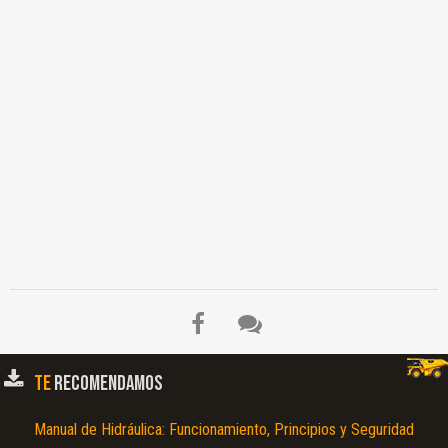
Remoción de los Componentes del Sistema Hidráulico, Tamaño Relativo de las
Partículas, Principios del Equipo de Pruebas Hidráulicas, Medidores de Prueba de
Alta y Baja Presión, Flujo de la Bomba, Atascamiento Mecánico, Flujo al Motor,
Eficiencia del Motor, Verificación de la Válvula de Alivio, Bomba de
Desplazamiento, Enfriador de Aceite, Motor Hidráulico Reversible, Motor
Hidráulico…
TE
RECOMENDAMOS
Manual de Hidráulica: Funcionamiento, Principios y Seguridad