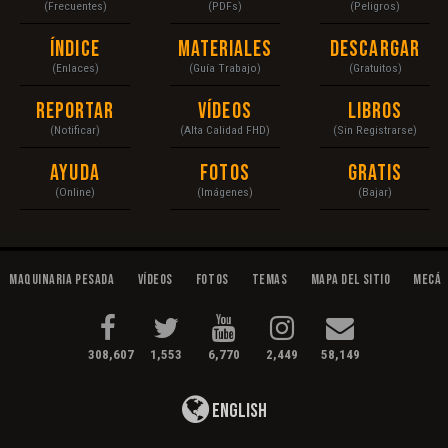
(Frecuentes)
(PDFs)
(Peligros)
Índice
Materiales
Descargar
(Enlaces)
(Guía Trabajo)
(Gratuitos)
Reportar
Vídeos
Libros
(Notificar)
(Alta Calidad FHD)
(Sin Registrarse)
Ayuda
Fotos
Gratis
(Online)
(Imágenes)
(Bajar)
Maquinaria Pesada
Vídeos
Fotos
Temas
Mapa del Sitio
Mecán
308,607
1,553
6,770
2,449
58,149
English