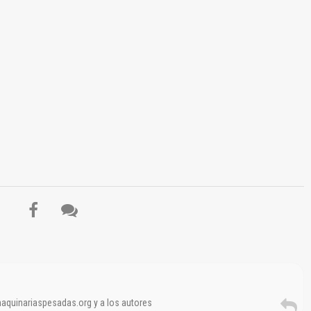
El Título es incorrecto según el contenido.
Texto o Imagen de portada son erróneos.
No carga o no se visualiza el contenido.
Reportar otro tipo de error...
maquinariaspesadas.org y a los autores