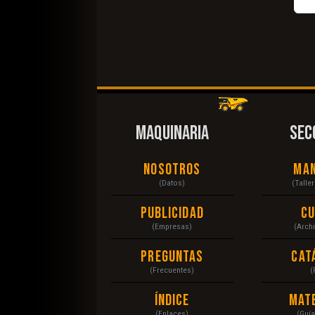
MAQUINARIA
SEC
Nosotros
Ma
(Datos)
(Talle
Publicidad
C
(Empresas)
(Arch
Preguntas
Cat
(Frecuentes)
(
Índice
Mat
(Enlaces)
(Guí