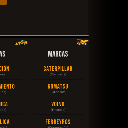
AS
MARCAS
ción
Caterpillar
ores)
(Compañia)
miento
Komatsu
ción)
(Fabricante)
ica
Volvo
ción)
(Empresa)
lica
Ferreyros
gías)
(Corporación)