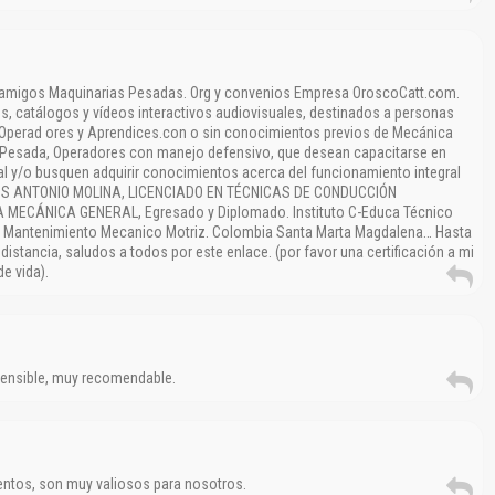
s amigos Maquinarias Pesadas. Org y convenios Empresa OroscoCatt.com.
es, catálogos y vídeos interactivos audiovisuales, destinados a personas
.Operad ores y Aprendices.con o sin conocimientos previos de Mecánica
 Pesada, Operadores con manejo defensivo, que desean capacitarse en
l y/o busquen adquirir conocimientos acerca del funcionamiento integral
LOS ANTONIO MOLINA, LICENCIADO EN TÉCNICAS DE CONDUCCIÓN
MECÁNICA GENERAL, Egresado y Diplomado. Instituto C-Educa Técnico
u Mantenimiento Mecanico Motriz. Colombia Santa Marta Magdalena… Hasta
istancia, saludos a todos por este enlace. (por favor una certificación a mi
e vida).
rensible, muy recomendable.
ntos, son muy valiosos para nosotros.