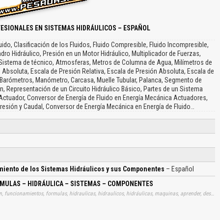
ESIONALES EN SISTEMAS HIDRÁULICOS – ESPAÑOL
luido, Clasificación de los Fluidos, Fluido Compresible, Fluido Incompresible,
ndro Hidráulico, Presión en un Motor Hidráulico, Multiplicador de Fuerzas,
, Sistema de técnico, Atmosferas, Metros de Columna de Agua, Milímetros de
 Absoluta, Escala de Presión Relativa, Escala de Presión Absoluta, Escala de
Barómetros, Manómetro, Carcasa, Muelle Tubular, Palanca, Segmento de
n, Representación de un Circuito Hidráulico Básico, Partes de un Sistema
 Actuador, Conversor de Energía de Fluido en Energía Mecánica Actuadores,
Presión y Caudal, Conversor de Energía Mecánica en Energía de Fluido…
miento de los Sistemas Hidráulicos y sus Componentes
– Español
RMULAS – HIDRÁULICA – SISTEMAS – COMPONENTES
Tags: curso, cursos, manuales, manualitos, gratis, informacion, funcionamientos, formulas, hidraulicas, hidraulicos, hidráulicas, maquinas, aprender, descargas