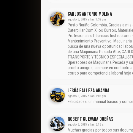
CARLOS ANTONIO MOLINA
agosto 5, 2015 a las 1:32 pm
Pasto Nariño Colombia, Gracias a mi
Caterpillar Com.X los Cursos, Material
Profesionales.T écnicos.Inst ructores
Mantenimiento Preventivo, Maquinaria
busca de una nueva oportunidad labora
de una Maquinaria Pesada Atte; CAR
TRANSPORTE Y TÉCNICO ESPECIALISTA 
Operadores de Maquinaria Pesada y s
pronto amigos, siempre en contacto a d
correo para competencia laboral hoja d
Jesúa Balleza Aranda
agosto 5, 2015 a las 1:03 pm
Felicidades, un manual básico y comp
Robert Guevara Dueñas
agosto 5, 2015 a las 3:15 am
Muchas gracias por todos sus docume