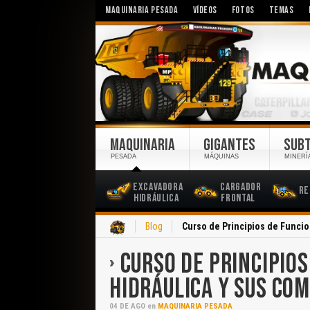
MAQUINARIA PESADA
VÍDEOS
FOTOS
TEMAS
MAQUINARIA
GIGANTES
SUB
PESADA
MÁQUINAS
MINERÍ
Excavadora
Cargador
Re
Hidráulica
Frontal
Inicio
Blog
Curso de Principios de Funci
CURSO DE PRINCIPIO
HIDRÁULICA Y SUS CO
04
DE
AGO
en
MAQUINARIA PESADA