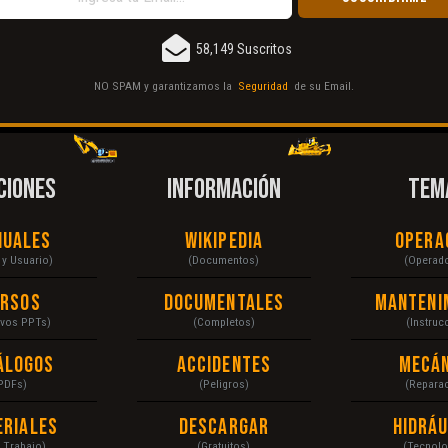
58,149 Suscritos
NO SPAM y garantizamos la
Seguridad
de su Email.
CIONES
INFORMACIÓN
TEM
nuales
Wikipedia
Opera
r y Usuario)
(Documentos)
(Operad
ursos
Documentales
Manteni
ivos PPTs)
(Completos)
(Instruc
álogos
Accidentes
Mecán
PDFs)
(Peligros)
(Repara
eriales
Descargar
Hidráu
a Trabajo)
(Gratuitos)
(Tecnolo