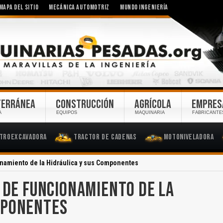
MAPA DEL SITIO
MECÁNICA AUTOMOTRIZ
MUNDO INGENIERÍA
TERRÁNEA
CONSTRUCCIÓN
AGRÍCOLA
EMPRES
A
EQUIPOS
MAQUINARIA
FABRICANTE
troexcavadora
Tractor de Cadenas
Motoniveladora
onamiento de la Hidráulica y sus Componentes
S DE FUNCIONAMIENTO DE LA
MPONENTES