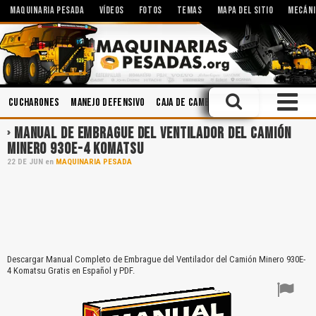
MAQUINARIA PESADA
VÍDEOS
FOTOS
TEMAS
MAPA DEL SITIO
MECÁNI
Cucharones
Manejo Defensivo
Caja de Cambios
Ingeniería
Volad
MANUAL DE EMBRAGUE DEL VENTILADOR DEL CAMIÓN
MINERO 930E-4 KOMATSU
22
DE
JUN
en
MAQUINARIA PESADA
Descargar Manual Completo de Embrague del Ventilador del Camión Minero 930E-
4 Komatsu Gratis en Español y PDF.