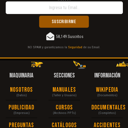
58,149 Suscritos
NO SPAM y garantizamos la
Seguridad
de su Email.
MAQUINARIA
SECCIONES
INFORMACIÓN
Nosotros
Manuales
Wikipedia
(Datos)
(Taller y Usuario)
(Documentos)
Publicidad
Cursos
Documentales
(Empresas)
(Archivos PPTs)
(Completos)
Preguntas
Catálogos
Accidentes