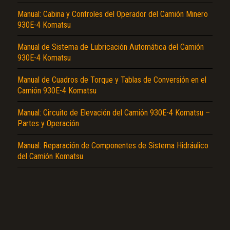
Manual: Cabina y Controles del Operador del Camión Minero
930E-4 Komatsu
Manual de Sistema de Lubricación Automática del Camión
930E-4 Komatsu
Manual de Cuadros de Torque y Tablas de Conversión en el
El Título es incorrecto según el contenido.
Camión 930E-4 Komatsu
Texto o Imagen de portada son erróneos.
Manual: Circuito de Elevación del Camión 930E-4 Komatsu –
Partes y Operación
No carga o no se visualiza el contenido.
Reportar otro tipo de error...
Manual: Reparación de Componentes de Sistema Hidráulico
del Camión Komatsu