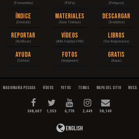
(Frecuentes)
(PDFs)
(Peligros)
Índice
Materiales
Descargar
(Enlaces)
(Guía Trabajo)
(Gratuitos)
Reportar
Vídeos
Libros
(Notificar)
(Alta Calidad FHD)
(Sin Registrarse)
Ayuda
Fotos
Gratis
(Online)
(Imágenes)
(Bajar)
Maquinaria Pesada
Vídeos
Fotos
Temas
Mapa del Sitio
Mecán
308,607
1,553
6,770
2,449
58,149
English