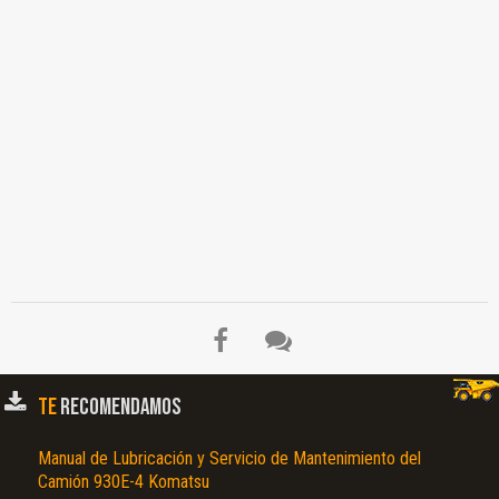
Accesorio para el Orificio, Conjunto sobre el Banco, Procedimiento de Prueba,
Entrada de Aceite, Pernos, Salida de Aceite, Presión de Control, Drenaje de Presión
de Control, Manguera de Drenaje de Aceite SAE, Correa de Mando a la
Especificación Normal del Motor, Motor, Polea…
TE
RECOMENDAMOS
Manual de Lubricación y Servicio de Mantenimiento del
Camión 930E-4 Komatsu