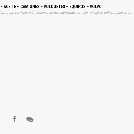
 – ACEITE – CAMIONES – VOLQUETES – EQUIPOS – VOLVO
Tags: manual, instrucciones, manuales, manualitos, informacion, gratis, servicios, lubricaciones, aceites, lubricantes, camión, volquetes, tráilers, tráileres, traileres, trailers, aprender, descargas
El Título es incorrecto según el contenido.
Texto o Imagen de portada son erróneos.
No carga o no se visualiza el contenido.
Reportar otro tipo de error...