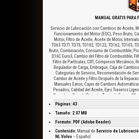
MANUAL GRATIS PARA 
Servicio de Lubricación con Cambios de Aceite, Mo
Funcionamiento del Motor (EOC), Peso Bruto, Ca
Motor, Filtro de Aceite, Aceite de Motor, Interv
TD63 TD71 TD73, TD102, TD122, TD162, TD103, TD
Bruto, Combinación, Consumo de Combustible, Prom
D16C Euro3, Cambio del Filtro de Combustible, Filt
Filtro de Partículas, CRT, Compresor Mecánico, Re
Regulador de Carga, Embrague, Caja de Cambios
Categorías de Servicio, Recomendación de Servi
Cambio de Aceite y Filtro Después de la Repara
Manuales Eaton, Cajas de Cambios Automáticas 
Pesados, Calidad del Aceite, Ejes Traseros Liger
Propulsor, Caja de Reenvío, Toma de Fuerza (Mon
Aceite, Lubricación del árbol de Transmisió
Páginas: 43
Reparados, Calidad de Grasa, Servodirección, Eje
Bomba de Basculamiento de la Cabina, Cubos de Ru
Tamaño: 2.07 MB
Sistema de Lubricación Central, Cabina, Aceite
Formato: PDF (Adobe Reader)
Hidráulicos, Refrigerantes, Líquido para 
Contenido:
Manual de
Servicio de Lubricaci
NL Volvo
– Español