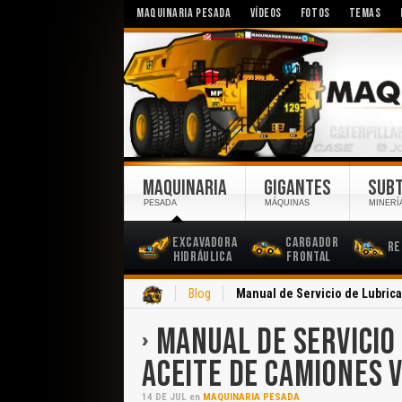
MAQUINARIA PESADA
VÍDEOS
FOTOS
TEMAS
MAQUINARIA
GIGANTES
SUB
PESADA
MÁQUINAS
MINERÍ
Excavadora
Cargador
Re
Hidráulica
Frontal
Inicio
Blog
Manual de Servicio de Lubric
MANUAL DE SERVICIO
ACEITE DE CAMIONES 
14
DE
JUL
en
MAQUINARIA PESADA