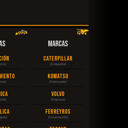
AS
MARCAS
ción
Caterpillar
ores)
(Compañia)
miento
Komatsu
ción)
(Fabricante)
ica
Volvo
ción)
(Empresa)
lica
Ferreyros
gías)
(Corporación)