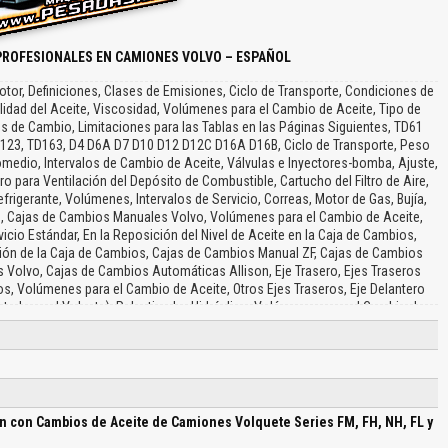
PROFESIONALES EN CAMIONES VOLVO – ESPAÑOL
tor, Definiciones, Clases de Emisiones, Ciclo de Transporte, Condiciones de
lidad del Aceite, Viscosidad, Volúmenes para el Cambio de Aceite, Tipo de
alos de Cambio, Limitaciones para las Tablas en las Páginas Siguientes, TD61
123, TD163, D4 D6A D7 D10 D12 D12C D16A D16B, Ciclo de Transporte, Peso
edio, Intervalos de Cambio de Aceite, Válvulas e Inyectores-bomba, Ajuste,
ro para Ventilación del Depósito de Combustible, Cartucho del Filtro de Aire,
frigerante, Volúmenes, Intervalos de Servicio, Correas, Motor de Gas, Bujía,
, Cajas de Cambios Manuales Volvo, Volúmenes para el Cambio de Aceite,
cio Estándar, En la Reposición del Nivel de Aceite en la Caja de Cambios,
ción de la Caja de Cambios, Cajas de Cambios Manual ZF, Cajas de Cambios
Volvo, Cajas de Cambios Automáticas Allison, Eje Trasero, Ejes Traseros
os, Volúmenes para el Cambio de Aceite, Otros Ejes Traseros, Eje Delantero
tada en el Volante), Ralentizador Hidráulico, Volúmenes para el Cambio de
n, Componentes Lubricables (Con Lubricadores), Componentes Abiertos o
 Pusher Dirigible, Elevador Bogie, Cubo, Bomba de Basculamiento de Cabina,
eda Lubricados con Grasa, Frenos, Lubricación del Chasis, Calidad de Grasa,
s y Líquidos Volvo, Aceites de Motor, Aceites para Transmisiones, Aceites
Frenos, Grasa Lubricante, Grasa Lubricante para Lubricación Central…
ón con Cambios de Aceite de Camiones Volquete Series FM, FH, NH, FL y