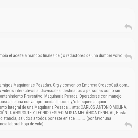
mbia el aceite a mandos finales de ( o reductores de una dumper volvo.
s amigos Maquinarias Pesadas. Org y convenios Empresa OroscoCatt.com…
 y vídeos interactivos audiovisuales, destinados a personas con o sin
antenimiento Preventivo, Maquinaria Pesada, Operadores con manejo
busca de una nueva oportunidad laboral y/o busquen adquirir
nto integral de una Maquinaria Pesada…. atte; CARLOS ANTONIO MOLINA,
CIÓN TRANSPORTE Y TÉCNICO ESPECIALISTA MECÁNICA GENERAL, Hasta
distancia, saludos a todos por este enlace ………….(por favor una
cia laboral hoja de vida).