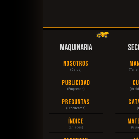
MAQUINARIA
SEC
Nosotros
Ma
(Datos)
(Talle
Publicidad
C
(Empresas)
(Arch
Preguntas
Cat
(Frecuentes)
(
Índice
Mat
(Enlaces)
(Guí