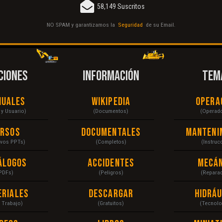
58,149 Suscritos
NO SPAM y garantizamos la
Seguridad
de su Email.
CIONES
INFORMACIÓN
TEM
nuales
Wikipedia
Opera
r y Usuario)
(Documentos)
(Operad
ursos
Documentales
Manteni
ivos PPTs)
(Completos)
(Instruc
álogos
Accidentes
Mecán
PDFs)
(Peligros)
(Repara
eriales
Descargar
Hidráu
a Trabajo)
(Gratuitos)
(Tecnolo