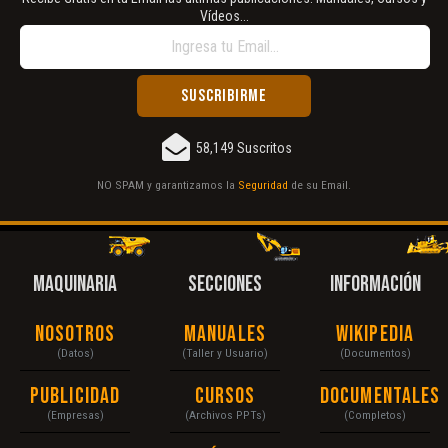
Vídeos...
58,149 Suscritos
NO SPAM y garantizamos la
Seguridad
de su Email.
MAQUINARIA
SECCIONES
INFORMACIÓN
Nosotros
Manuales
Wikipedia
(Datos)
(Taller y Usuario)
(Documentos)
Publicidad
Cursos
Documentales
(Empresas)
(Archivos PPTs)
(Completos)