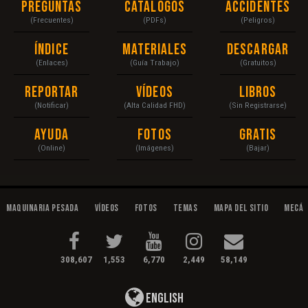
Preguntas
Catálogos
Accidentes
(Frecuentes)
(PDFs)
(Peligros)
Índice
Materiales
Descargar
(Enlaces)
(Guía Trabajo)
(Gratuitos)
Reportar
Vídeos
Libros
(Notificar)
(Alta Calidad FHD)
(Sin Registrarse)
Ayuda
Fotos
Gratis
(Online)
(Imágenes)
(Bajar)
Maquinaria Pesada
Vídeos
Fotos
Temas
Mapa del Sitio
Mecán
308,607
1,553
6,770
2,449
58,149
English