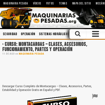
MAQUINARIA PESADA
VÍDEOS
FOTOS
TEMAS
MAPA DEL SITIO
MECÁNI
Seguridad
Operación
Sistemas Hidráulicos
Manejo Defensivo
Se
CURSO: MONTACARGAS – CLASES, ACCESORIOS,
FUNCIONAMIENTO, PARTES Y OPERACIÓN
11
DE
AGO
en
MAQUINARIA PESADA
Descargar Curso Completo de Montacargas – Clases, Accesorios, Partes,
Estabilidad y Operación Gratis en Español y PDF.