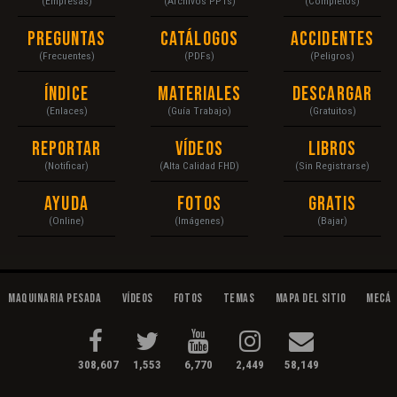
(Empresas)
(Archivos PPTs)
(Completos)
Preguntas
Catálogos
Accidentes
(Frecuentes)
(PDFs)
(Peligros)
Índice
Materiales
Descargar
(Enlaces)
(Guía Trabajo)
(Gratuitos)
Reportar
Vídeos
Libros
(Notificar)
(Alta Calidad FHD)
(Sin Registrarse)
Ayuda
Fotos
Gratis
(Online)
(Imágenes)
(Bajar)
Maquinaria Pesada
Vídeos
Fotos
Temas
Mapa del Sitio
Mecán
308,607
1,553
6,770
2,449
58,149