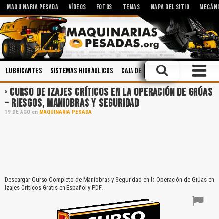
MAQUINARIA PESADA
VÍDEOS
FOTOS
TEMAS
MAPA DEL SITIO
MECÁNI
Lubricantes
Sistemas Hidráulicos
Caja de Cambios
Implementos
CURSO DE IZAJES CRÍTICOS EN LA OPERACIÓN DE GRÚAS
– RIESGOS, MANIOBRAS Y SEGURIDAD
19
DE
AGO
en
MAQUINARIA PESADA
Descargar Curso Completo de Maniobras y Seguridad en la Operación de Grúas en
Izajes Críticos Gratis en Español y PDF.