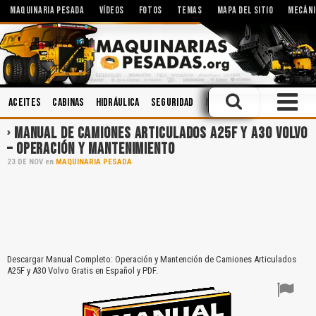
MAQUINARIA PESADA
VÍDEOS
FOTOS
TEMAS
MAPA DEL SITIO
MECÁNI
Aceites
Cabinas
Hidráulica
Seguridad
Minería
Caja de Cambios
MANUAL DE CAMIONES ARTICULADOS A25F Y A30 VOLVO
– OPERACIÓN Y MANTENIMIENTO
23
DE
NOV
en
MAQUINARIA PESADA
Descargar Manual Completo: Operación y Mantención de Camiones Articulados
A25F y A30 Volvo Gratis en Español y PDF.