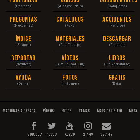
Publicidad
Cursos
Documentales
(Empresas)
(Archivos PPTs)
(Completos)
Preguntas
Catálogos
Accidentes
(Frecuentes)
(PDFs)
(Peligros)
Índice
Materiales
Descargar
(Enlaces)
(Guía Trabajo)
(Gratuitos)
Reportar
Vídeos
Libros
(Notificar)
(Alta Calidad FHD)
(Sin Registrarse)
Ayuda
Fotos
Gratis
(Online)
(Imágenes)
(Bajar)
Maquinaria Pesada
Vídeos
Fotos
Temas
Mapa del Sitio
Mecán
308,607
1,553
6,770
2,449
58,149